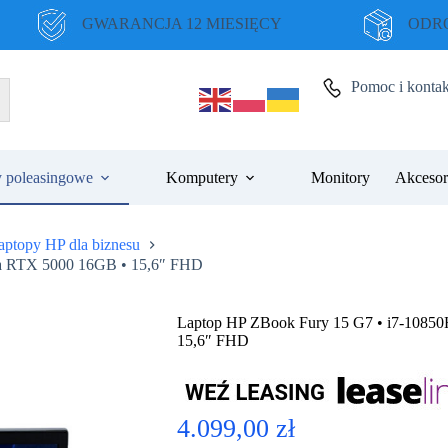
GWARANCJA 12 MIESIĘCY
ODRO
Pomoc i kontak
 poleasingowe
Komputery
Monitory
Akcesor
aptopy HP dla biznesu
ia RTX 5000 16GB • 15,6″ FHD
Laptop HP ZBook Fury 15 G7 • i7-1085
15,6″ FHD
4.099,00
zł