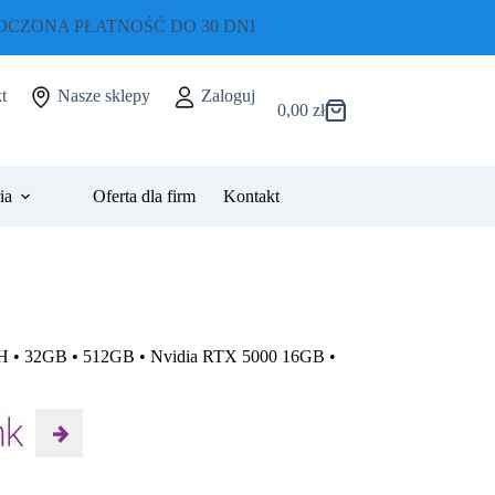
CZONA PŁATNOŚĆ DO 30 DNI
t
Nasze sklepy
Zaloguj
0,00
zł
Koszyk
ia
Oferta dla firm
Kontakt
0H • 32GB • 512GB • Nvidia RTX 5000 16GB •