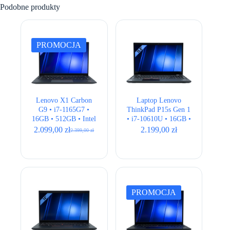
Podobne produkty
PROMOCJA
Lenovo X1 Carbon
Laptop Lenovo
G9 • i7-1165G7 •
ThinkPad P15s Gen 1
16GB • 512GB • Intel
• i7-10610U • 16GB •
Iris Xe • 14″ FHD+
512GB • Quadro
2.099,00
zł
2.199,00
zł
2.399,00
zł
Pierwotna
Aktualna
P520 • 15,6″ Full HD
cena
cena
wynosiła:
wynosi:
2.399,00 zł.
2.099,00 zł.
PROMOCJA