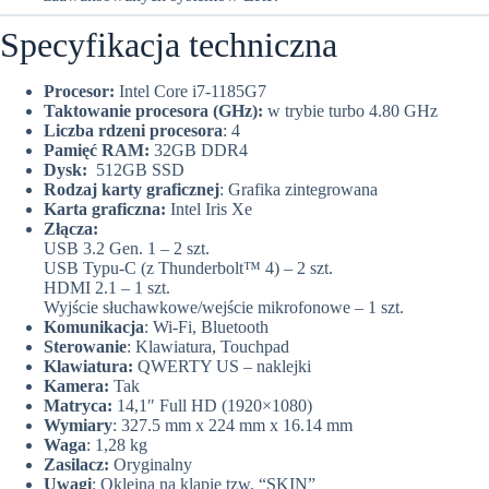
Specyfikacja techniczna
Procesor:
Intel Core i7-1185G7
Taktowanie procesora (GHz):
w trybie turbo 4.80 GHz
Liczba rdzeni procesora
: 4
Pamięć RAM:
32GB DDR4
Dysk:
512GB SSD
Rodzaj karty graficznej
: Grafika zintegrowana
Karta graficzna:
Intel Iris Xe
Złącza:
USB 3.2 Gen. 1 – 2 szt.
USB Typu-C (z Thunderbolt™ 4) – 2 szt.
HDMI 2.1 – 1 szt.
Wyjście słuchawkowe/wejście mikrofonowe – 1 szt.
Komunikacja
: Wi-Fi, Bluetooth
Sterowanie
: Klawiatura, Touchpad
Klawiatura:
QWERTY US – naklejki
Kamera:
Tak
Matryca:
14,1″ Full HD (1920×1080)
Wymiary
: 327.5 mm x 224 mm x 16.14 mm
Waga
: 1,28 kg
Zasilacz:
Oryginalny
Uwagi
: Okleina na klapie tzw. “SKIN”