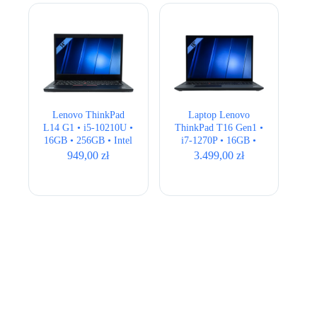
Lenovo ThinkPad
Laptop Lenovo
L14 G1 • i5-10210U •
ThinkPad T16 Gen1 •
16GB • 256GB • Intel
i7-1270P • 16GB •
UHD • 14″ Full HD
512GB • Intel Iris Xe
949,00
zł
3.499,00
zł
• QWERTY US • 16″
Full HD+