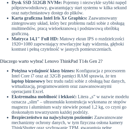
Dysk SSD 512GB NVMe:
Pojemny i niezwykle szybki napęd
półprzewodnikowy, gwarantujący start systemu w kilka sekund
oraz natychmiastowy dostęp do plików.
Karta graficzna Intel Iris Xe Graphics:
Zaawansowany
zintegrowany układ, który bez problemu radzi sobie z obsługą
multimediów, pracą wieloekranową i podstawową obróbką
graficzną.
Matryca 14,1″ Full HD:
Matowy ekran IPS o rozdzielczości
1920×1080 zapewniający rewelacyjne kąty widzenia, głęboki
kontrast i pełną czytelność w jasnych pomieszczeniach.
Dlaczego warto wybrać Lenovo ThinkPad T14s Gen 2?
Potężna wydajność klasy biznes:
Konfiguracja z procesorem
Intel Core i7 oraz aż 32GB pamięci RAM sprawia, że ten
laptop biznesowy
bez trudu radzi sobie z obsługą baz danych,
wirtualizacją, programowaniem oraz zaawansowanymi
operacjami Excel.
Ekstremalna mobilność i lekkość:
Litera „s” w nazwie modelu
oznacza „slim” – ultrasmukła konstrukcja wykonana ze stopów
magnezu i aluminium waży niewiele ponad 1,2 kg, co czyni go
doskonałym towarzyszem każdej podróży.
Bezpieczeństwo na najwyższym poziomie:
Zaawansowane
mechanizmy ochrony danych, w tym fizyczna osłona kamery
ThinkShutter oraz szyfrowanie TPM, gwarantują pełne