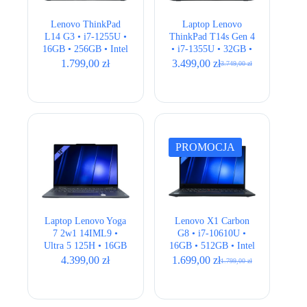
Lenovo ThinkPad
Laptop Lenovo
L14 G3 • i7-1255U •
ThinkPad T14s Gen 4
16GB • 256GB • Intel
• i7-1355U • 32GB •
UHD • 14″ Full HD •
512GB • Intel Iris Xe
1.799,00
zł
3.499,00
zł
3.749,00
zł
Pierwotna
Aktualna
QWERTY US
• 14″ FHD+ • LTE
cena
cena
wynosiła:
wynosi:
3.749,00 zł.
3.499,00 zł.
PROMOCJA
Laptop Lenovo Yoga
Lenovo X1 Carbon
7 2w1 14IML9 •
G8 • i7-10610U •
Ultra 5 125H • 16GB
16GB • 512GB • Intel
• 512GB • Intel Arc
UHD • 14″ FHD
4.399,00
zł
1.699,00
zł
1.799,00
zł
Pierwotna
Aktualna
Graphics • 14″ 2.8K
cena
cena
OLED
wynosiła:
wynosi:
1.799,00 zł.
1.699,00 zł.