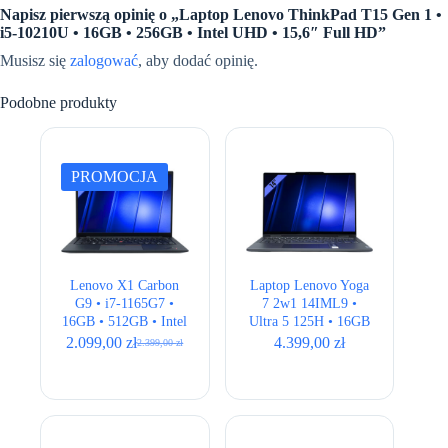
Napisz pierwszą opinię o „Laptop Lenovo ThinkPad T15 Gen 1 •
i5-10210U • 16GB • 256GB • Intel UHD • 15,6″ Full HD”
Musisz się
zalogować
, aby dodać opinię.
Podobne produkty
PROMOCJA
Lenovo X1 Carbon
Laptop Lenovo Yoga
G9 • i7-1165G7 •
7 2w1 14IML9 •
16GB • 512GB • Intel
Ultra 5 125H • 16GB
Iris Xe • 14″ FHD+
• 512GB • Intel Arc
2.099,00
zł
4.399,00
zł
2.399,00
zł
Pierwotna
Aktualna
Graphics • 14″ 2.8K
cena
cena
OLED
wynosiła:
wynosi:
2.399,00 zł.
2.099,00 zł.