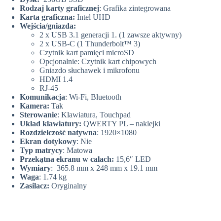
Rodzaj karty graficznej
: Grafika zintegrowana
Karta graficzna:
Intel UHD
Wejścia/gniazda:
2 x USB 3.1 generacji 1. (1 zawsze aktywny)
2 x USB-C (1 Thunderbolt™ 3)
Czytnik kart pamięci microSD
Opcjonalnie: Czytnik kart chipowych
Gniazdo słuchawek i mikrofonu
HDMI 1.4
RJ-45
Komunikacja
: Wi-Fi, Bluetooth
Kamera:
Tak
Sterowanie
: Klawiatura, Touchpad
Układ klawiatury:
QWERTY PL – naklejki
Rozdzielczość natywna
: 1920×1080
Ekran dotykowy
: Nie
Typ matrycy
: Matowa
Przekątna ekranu w calach:
15,6″ LED
Wymiary
: 365.8 mm x 248 mm x 19.1 mm
Waga
: 1.74 kg
Zasilacz:
Oryginalny