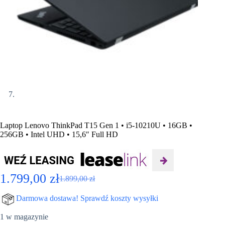
Laptop Lenovo ThinkPad T15 Gen 1 • i5-10210U • 16GB •
256GB • Intel UHD • 15,6″ Full HD
1.799,00
zł
1.899,00
zł
Pierwotna
Aktualna
cena
cena
Darmowa dostawa! Sprawdź koszty wysyłki
wynosiła:
wynosi:
1 w magazynie