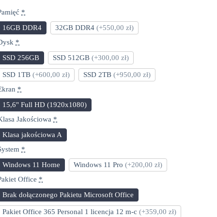
1.899,00 zł.
1.799,00 zł.
Pamięć
*
16GB DDR4
32GB DDR4
(+550,00 zł)
Dysk
*
SSD 256GB
SSD 512GB
(+300,00 zł)
SSD 1TB
(+600,00 zł)
SSD 2TB
(+950,00 zł)
Ekran
*
15,6" Full HD (1920x1080)
Klasa Jakościowa
*
Klasa jakościowa A
System
*
Windows 11 Home
Windows 11 Pro
(+200,00 zł)
Pakiet Office
*
Brak dołączonego Pakietu Microsoft Office
Pakiet Office 365 Personal 1 licencja 12 m-c
(+359,00 zł)