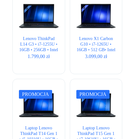
Lenovo ThinkPad
Lenovo X1 Carbon
L14 G3 • i7-1255U •
G10 • i7-1265U •
16GB • 256GB • Intel
16GB • 512 GB• Intel
UHD • 14″ Full HD •
Iris Xe • 14″ Full
1.799,00
zł
3.099,00
zł
QWERTY US
HD+ • LTE
PROMOCJA
PROMOCJA
Laptop Lenovo
Laptop Lenovo
ThinkPad T14 Gen 1
ThinkPad T15 Gen 1
• i5-10310U • 16GB •
• i7-10610U • 16GB •