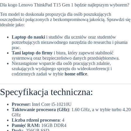
Dla kogo Lenovo ThinkPad T15 Gen 1 będzie najlepszym wyborem?
Ten model to doskonała propozycja dla osób poszukujących
oszczędności połączonych z bezkompromisową jakością. Sprawdzi się
idealnie jako:
Laptop do nauki
i studiów dla uczniów oraz studentów
potrzebujących niezawodnego narzędzia do researchu i pisania
prac.
Tani laptop do firmy
i biura, który zapewni stabilność
systemową oraz bezpieczeństwo danych przedsiębiorstwa.
Niezastąpione wsparcie dla osób pracujących zdalnie,
szukających wydajnego sprzętu do wideokonferencji i
codziennych zadań w trybie
home office
.
Specyfikacja techniczna:
Procesor:
Intel Core i5-10210U
Taktowanie procesora (GHz)
: 1.60 GHz, a w trybie turbo 4.20
GHz
Liczba rdzeni procesora
: 4
Pamięć RAM:
16GB DDR4
Dysk:
256GB SSD