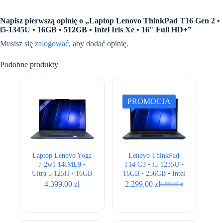
Napisz pierwszą opinię o „Laptop Lenovo ThinkPad T16 Gen 2 •
i5-1345U • 16GB • 512GB • Intel Iris Xe • 16″ Full HD+”
Musisz się
zalogować
, aby dodać opinię.
Podobne produkty
PROMOCJA
Laptop Lenovo Yoga
Lenovo ThinkPad
7 2w1 14IML9 •
T14 G3 • i5-1235U •
Ultra 5 125H • 16GB
16GB • 256GB • Intel
• 512GB • Intel Arc
UHD Graphics • 14″
4.399,00
zł
2.299,00
zł
3.199,00
zł
Pierwotna
Aktualna
Graphics • 14″ 2.8K
WUXGA
cena
cena
OLED
wynosiła:
wynosi:
3.199,00 zł.
2.299,00 zł.