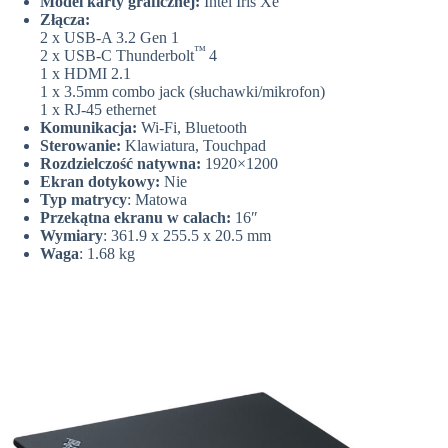
Model karty graficznej:
Intel Iris Xe
Złącza:
2 x USB-A 3.2 Gen 1
™
2 x USB-C Thunderbolt
4
1 x HDMI 2.1
1 x 3.5mm combo jack (słuchawki/mikrofon)
1 x RJ-45 ethernet
Komunikacja:
Wi-Fi, Bluetooth
Sterowanie:
Klawiatura, Touchpad
Rozdzielczość natywna:
1920×1200
Ekran dotykowy:
Nie
Typ matrycy
: Matowa
Przekątna ekranu w calach:
16″
Wymiary
: 361.9 x 255.5 x 20.5 mm
Waga
: 1.68 kg