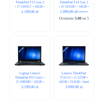
ThinkPad T15 Gen 2
ThinkPad T14 Gen 1
• i7-1165G7 • 16GB •
• i5-10310U • 16GB •
256GB • Intel Iris Xe
256GB • Intel UHD •
2.199,00
zł
1.099,00
zł
1.299,00
zł
Pierwotna
Aktualna
• 15,6″ Full HD
14,1″ Full HD
cena
cena
Oceniono
5.00
na 5
wynosiła:
wynosi:
1.299,00 zł.
1.099,00 zł.
Laptop Lenovo
Lenovo ThinkPad
ThinkPad P15 Gen1 •
T14 G3 • i7-1270P •
i7-10850H • 32GB •
16GB • 512GB • Intel
512GB • Quadro RTX
Iris Xe • 14,1″
3.199,00
zł
3.099,00
zł
3000 6GB • 15,6″
WUXGA • QWERTY
1920×1080
US