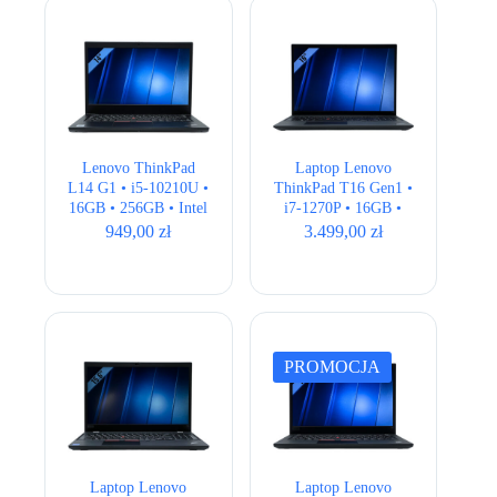
Lenovo ThinkPad
Laptop Lenovo
L14 G1 • i5-10210U •
ThinkPad T16 Gen1 •
16GB • 256GB • Intel
i7-1270P • 16GB •
UHD • 14″ Full HD
512GB • Intel Iris Xe
949,00
zł
3.499,00
zł
• QWERTY US • 16″
Full HD+
PROMOCJA
Laptop Lenovo
Laptop Lenovo