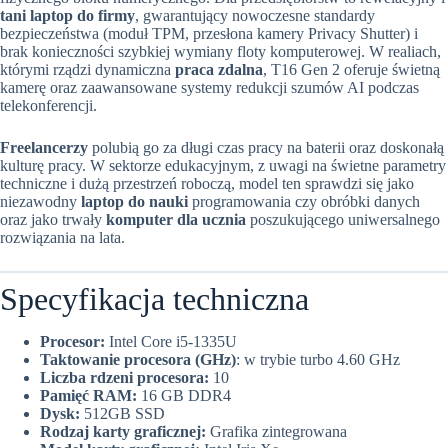
tani laptop do firmy
, gwarantujący nowoczesne standardy
bezpieczeństwa (moduł TPM, przesłona kamery Privacy Shutter) i
brak konieczności szybkiej wymiany floty komputerowej. W realiach,
którymi rządzi dynamiczna
praca zdalna
, T16 Gen 2 oferuje świetną
kamerę oraz zaawansowane systemy redukcji szumów AI podczas
telekonferencji.
Freelancerzy
polubią go za długi czas pracy na baterii oraz doskonałą
kulturę pracy. W sektorze edukacyjnym, z uwagi na świetne parametry
techniczne i dużą przestrzeń roboczą, model ten sprawdzi się jako
niezawodny
laptop do nauki
programowania czy obróbki danych
oraz jako trwały
komputer dla ucznia
poszukującego uniwersalnego
rozwiązania na lata.
Specyfikacja techniczna
Procesor:
Intel Core i5-1335U
Taktowanie procesora (GHz)
: w trybie turbo 4.60 GHz
Liczba rdzeni procesora:
10
Pamięć RAM:
16 GB DDR4
Dysk:
512GB SSD
Rodzaj karty graficznej:
Grafika zintegrowana