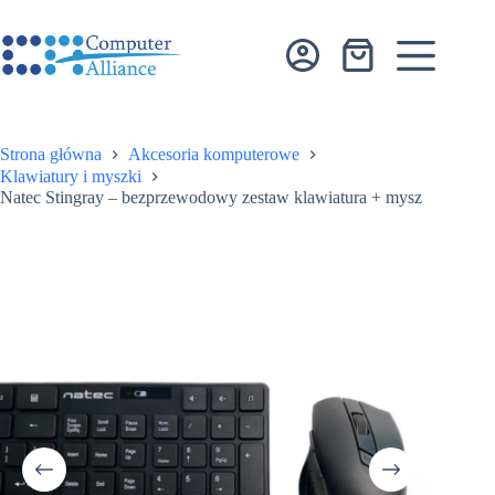
Przejdź
do
treści
Koszyk
Strona główna
Akcesoria komputerowe
Klawiatury i myszki
Natec Stingray – bezprzewodowy zestaw klawiatura + mysz