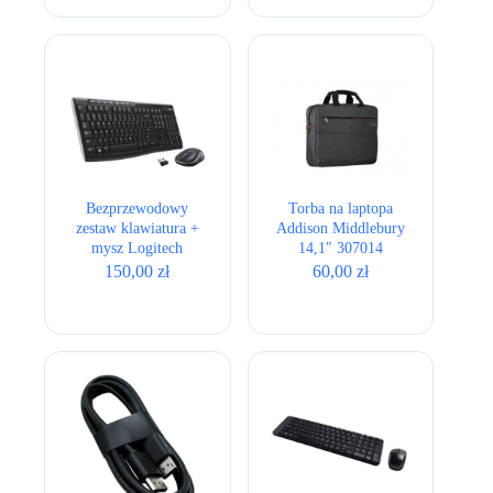
wynosiła:
wynosi:
499,00 zł.
369,00 zł.
Bezprzewodowy
Torba na laptopa
zestaw klawiatura +
Addison Middlebury
mysz Logitech
14,1″ 307014
MK270
150,00
zł
60,00
zł