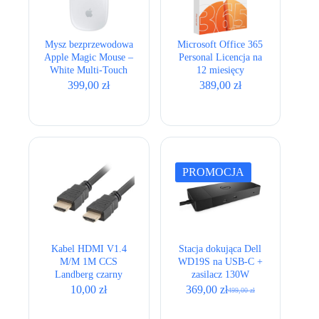
Mysz bezprzewodowa
Microsoft Office 365
Apple Magic Mouse –
Personal Licencja na
White Multi-Touch
12 miesięcy
Surface USB-C
399,00
zł
389,00
zł
PROMOCJA
Kabel HDMI V1.4
Stacja dokująca Dell
M/­M 1M CCS
WD19S na USB-C +
Landberg czarny
zasilacz 130W
10,00
zł
369,00
zł
499,00
zł
Pierwotna
Aktualna
cena
cena