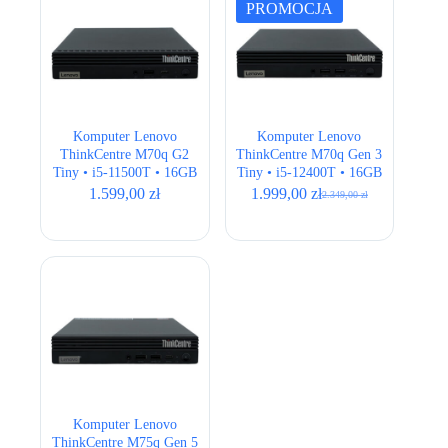
PROMOCJA
Komputer Lenovo
Komputer Lenovo
ThinkCentre M70q G2
ThinkCentre M70q Gen 3
Tiny • i5-11500T • 16GB
Tiny • i5-12400T • 16GB
• 256GB • Intel UHD 750
• 256GB • Intel UHD 730
1.599,00
zł
1.999,00
zł
2.349,00
zł
Pierwotna
Aktualna
• Wi-Fi
cena
cena
wynosiła:
wynosi:
2.349,00 zł.
1.999,00 zł.
Komputer Lenovo
ThinkCentre M75q Gen 5