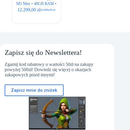
M3 Max • 48GB RAM •
512GB SSD • 16,2″
12.299,00
zł
12.999,00
zł
Pierwotna
Aktualna
Retina • Silver • BOX
cena
cena
NEW
wynosiła:
wynosi:
12.999,00 zł.
12.299,00 zł.
Zapisz się do Newslettera!
Zgarnij kod rabatowy o wartości 50zł na zakupy
powyżej 500zł! Dowiedz się więcej o okazjach
zakupowych przed innymi!
Zapisz mnie do zniżek