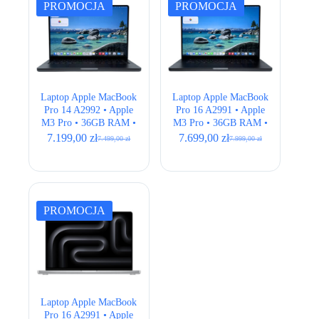
PROMOCJA
PROMOCJA
Laptop Apple MacBook
Laptop Apple MacBook
Pro 14 A2992 • Apple
Pro 16 A2991 • Apple
M3 Pro • 36GB RAM •
M3 Pro • 36GB RAM •
512GB SSD • 14,2″
512GB SSD • 16,2″
7.199,00
zł
7.699,00
zł
7.499,00
zł
7.999,00
zł
Pierwotna
Aktualna
Pierwotna
Aktualna
Retina • Space Black •
Retina • Space Black •
cena
cena
cena
cena
ANSI
ANSI
wynosiła:
wynosi:
wynosiła:
wynosi:
7.499,00 zł.
7.199,00 zł.
7.999,00 zł.
7.699,00 zł.
PROMOCJA
Laptop Apple MacBook
Pro 16 A2991 • Apple