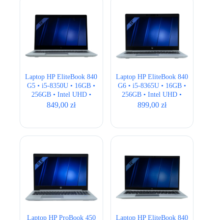
Laptop HP EliteBook 840
Laptop HP EliteBook 840
G5 • i5-8350U • 16GB •
G6 • i5-8365U • 16GB •
256GB • Intel UHD •
256GB • Intel UHD •
14,1″ Full HD
14,1″ Full HD
849,00
zł
899,00
zł
Laptop HP ProBook 450
Laptop HP EliteBook 840