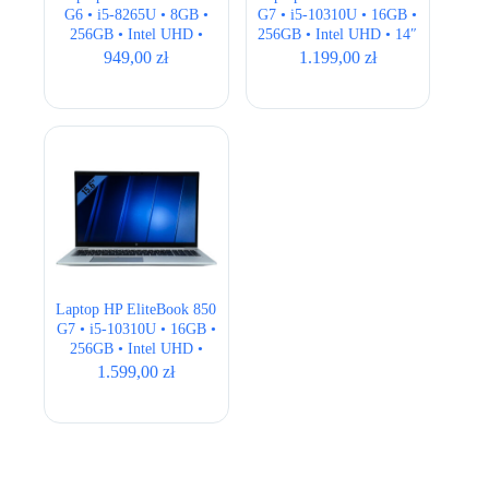
G6 • i5-8265U • 8GB •
G7 • i5-10310U • 16GB •
256GB • Intel UHD •
256GB • Intel UHD • 14″
15,6″ Full HD
Full HD
949,00
zł
1.199,00
zł
Laptop HP EliteBook 850
G7 • i5-10310U • 16GB •
256GB • Intel UHD •
15.6″ Full HD
1.599,00
zł