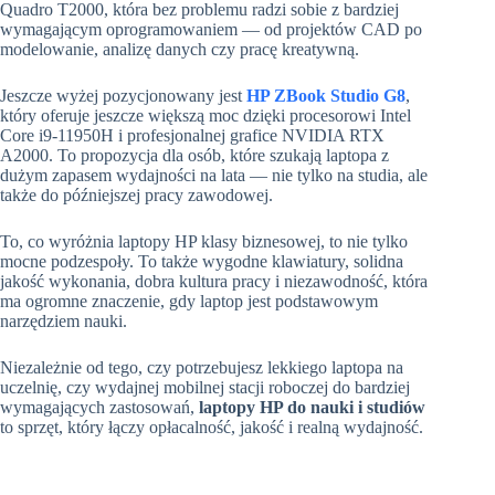
Quadro T2000, która bez problemu radzi sobie z bardziej
wymagającym oprogramowaniem — od projektów CAD po
modelowanie, analizę danych czy pracę kreatywną.
Jeszcze wyżej pozycjonowany jest
HP ZBook Studio G8
,
który oferuje jeszcze większą moc dzięki procesorowi Intel
Core i9-11950H i profesjonalnej grafice NVIDIA RTX
A2000. To propozycja dla osób, które szukają laptopa z
dużym zapasem wydajności na lata — nie tylko na studia, ale
także do późniejszej pracy zawodowej.
To, co wyróżnia laptopy HP klasy biznesowej, to nie tylko
mocne podzespoły. To także wygodne klawiatury, solidna
jakość wykonania, dobra kultura pracy i niezawodność, która
ma ogromne znaczenie, gdy laptop jest podstawowym
narzędziem nauki.
Niezależnie od tego, czy potrzebujesz lekkiego laptopa na
uczelnię, czy wydajnej mobilnej stacji roboczej do bardziej
wymagających zastosowań,
laptopy HP do nauki i studiów
to sprzęt, który łączy opłacalność, jakość i realną wydajność.