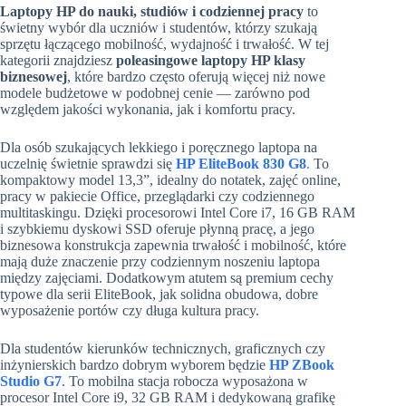
Laptopy HP do nauki, studiów i codziennej pracy
to
świetny wybór dla uczniów i studentów, którzy szukają
sprzętu łączącego mobilność, wydajność i trwałość. W tej
kategorii znajdziesz
poleasingowe laptopy HP klasy
biznesowej
, które bardzo często oferują więcej niż nowe
modele budżetowe w podobnej cenie — zarówno pod
względem jakości wykonania, jak i komfortu pracy.
Dla osób szukających lekkiego i poręcznego laptopa na
uczelnię świetnie sprawdzi się
HP EliteBook 830 G8
.
To
kompaktowy model 13,3”, idealny do notatek, zajęć online,
pracy w pakiecie Office, przeglądarki czy codziennego
multitaskingu. Dzięki procesorowi Intel Core i7, 16 GB RAM
i szybkiemu dyskowi SSD oferuje płynną pracę, a jego
biznesowa konstrukcja zapewnia trwałość i mobilność, które
mają duże znaczenie przy codziennym noszeniu laptopa
między zajęciami. Dodatkowym atutem są premium cechy
typowe dla serii EliteBook, jak solidna obudowa, dobre
wyposażenie portów czy długa kultura pracy.
Dla studentów kierunków technicznych, graficznych czy
inżynierskich bardzo dobrym wyborem będzie
HP ZBook
Studio G7
. To mobilna stacja robocza wyposażona w
procesor Intel Core i9, 32 GB RAM i dedykowaną grafikę