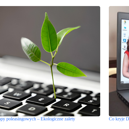
py poleasingowych – Ekologiczne zalety
Co kryje D