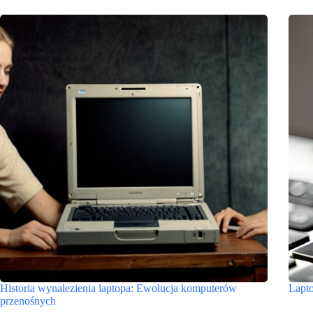
Historia wynalezienia laptopa: Ewolucja komputerów
Lapto
przenośnych