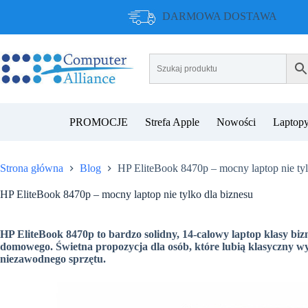
Przejdź
DARMOWA DOSTAWA
do
treści
PROMOCJE
Strefa Apple
Nowości
Laptopy
Strona główna
Blog
HP EliteBook 8470p – mocny laptop nie tyl
HP EliteBook 8470p – mocny laptop nie tylko dla biznesu
HP EliteBook 8470p to bardzo solidny, 14-calowy laptop klasy biz
domowego. Świetna propozycja dla osób, które lubią klasyczny w
niezawodnego sprzętu.