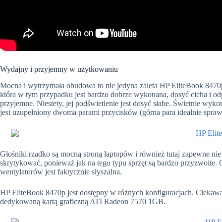
Wydajny i przyjemny w użytkowaniu
Mocna i wytrzymała obudowa to nie jedyna zaleta HP EliteBook 847
która w tym przypadku jest bardzo dobrze wykonana, dosyć cicha i od
przyjemne. Niestety, jej podświetlenie jest dosyć słabe. Świetnie wyko
jest uzupełniony dwoma parami przycisków (górna para idealnie spraw
Głośniki rzadko są mocną stroną laptopów i również tutaj zapewne nie
skrytykować, ponieważ jak na tego typu sprzęt są bardzo przyzwoite. 
wentylatorów jest faktycznie słyszalna.
HP EliteBook 8470p jest dostępny w różnych konfiguracjach. Ciekaw
dedykowaną kartą graficzną ATI Radeon 7570 1GB.