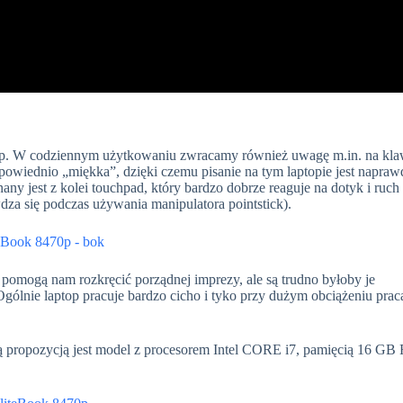
0p. W codziennym użytkowaniu zwracamy również uwagę m.in. na klaw
powiednio „miękka”, dzięki czemu pisanie na tym laptopie jest napraw
nany jest z kolei touchpad, który bardzo dobrze reaguje na dotyk i ruch
dza się podczas używania manipulatora pointstick).
 pomogą nam rozkręcić porządnej imprezy, ale są trudno byłoby je
Ogólnie laptop pracuje bardzo cicho i tyko przy dużym obciążeniu prac
ą propozycją jest model z procesorem Intel CORE i7, pamięcią 16 GB