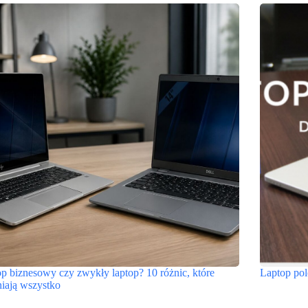
p biznesowy czy zwykły laptop? 10 różnic, które
Laptop pol
iają wszystko