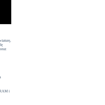
iaturę,
dę
 oraz
a
 RAM i