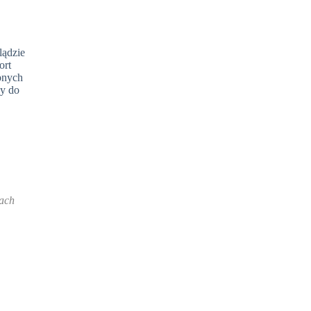
lądzie
ort
ępnych
ny do
nach