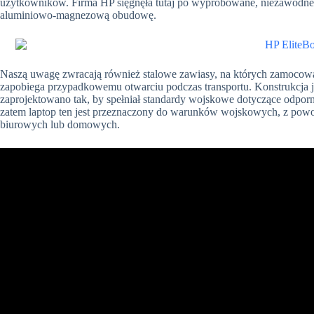
użytkowników. Firma HP sięgnęła tutaj po wypróbowane, niezawodne 
aluminiowo-magnezową obudowę.
Naszą uwagę zwracają również stalowe zawiasy, na których zamocowa
zapobiega przypadkowemu otwarciu podczas transportu. Konstrukcja j
zaprojektowano tak, by spełniał standardy wojskowe dotyczące odporno
zatem laptop ten jest przeznaczony do warunków wojskowych, z po
biurowych lub domowych.