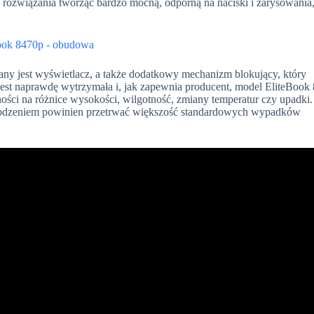
rozwiązania tworząc bardzo mocną, odporną na naciski i zarysowania
ny jest wyświetlacz, a także dodatkowy mechanizm blokujący, który
est naprawdę wytrzymała i, jak zapewnia producent, model EliteBook
ści na różnice wysokości, wilgotność, zmiany temperatur czy upadki. 
wodzeniem powinien przetrwać większość standardowych wypadków