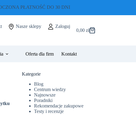
CZONA PŁATNOŚĆ DO 30 DNI
t
Nasze sklepy
Zaloguj
0,00
zł
Koszyk
ia
Oferta dla firm
Kontakt
Kategorie
Blog
Centrum wiedzy
Najnowsze
Poradniki
żytku
Rekomendacje zakupowe
Testy i recenzje