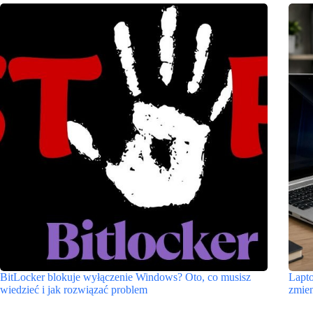
BitLocker blokuje wyłączenie Windows? Oto, co musisz
Lapto
wiedzieć i jak rozwiązać problem
zmien