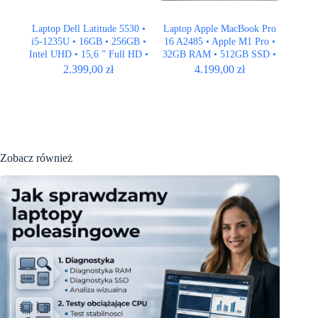
Laptop Dell Latitude 5530 •
Laptop Apple MacBook Pro
i5-1235U • 16GB • 256GB •
16 A2485 • Apple M1 Pro •
Intel UHD • 15,6 ” Full HD •
32GB RAM • 512GB SSD •
QWERTY US
16″ Retina • ISO
2.399,00
zł
4.199,00
zł
Zobacz również