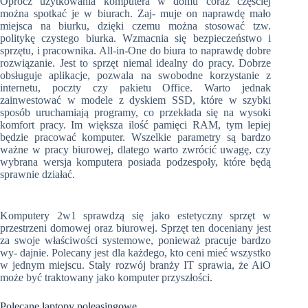
Oprócz użytkowania komputera w domu coraz częściej
można spotkać je w biurach. Zaj- muje on naprawdę mało
miejsca na biurku, dzięki czemu można stosować tzw.
politykę czystego biurka. Wzmacnia się bezpieczeństwo i
sprzętu, i pracownika. All-in-One do biura to naprawdę dobre
rozwiązanie. Jest to sprzęt niemal idealny do pracy. Dobrze
obsługuje aplikacje, pozwala na swobodne korzystanie z
internetu, poczty czy pakietu Office. Warto jednak
zainwestować w modele z dyskiem SSD, które w szybki
sposób uruchamiają programy, co przekłada się na wysoki
komfort pracy. Im większa ilość pamięci RAM, tym lepiej
będzie pracować komputer. Wszelkie parametry są bardzo
ważne w pracy biurowej, dlatego warto zwrócić uwagę, czy
wybrana wersja komputera posiada podzespoły, które będą
sprawnie działać.
Komputery 2w1 sprawdzą się jako estetyczny sprzęt w
przestrzeni domowej oraz biurowej. Sprzęt ten doceniany jest
za swoje właściwości systemowe, ponieważ pracuje bardzo
wy- dajnie. Polecany jest dla każdego, kto ceni mieć wszystko
w jednym miejscu. Stały rozwój branży IT sprawia, że AiO
może być traktowany jako komputer przyszłości.
Polecane laptopy poleasingowe