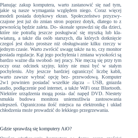
Planując zakup komputera, warto zastanowić się nad tym,
jakie są nasze wymagania względem niego. Coraz więcej
modeli posiada dotykowy ekran. Społeczeństwo przyzwy-
czajone jest już do zmian stron poprzez dotyk, dlatego to z
pewnością będzie zaleta. Do- skonale sprawdzi się dla dzieci,
które nie potrafią jeszcze posługiwać się myszką lub kla-
wiaturą, a także dla osób starszych, dla których dotknięcie
czegoś jest dużo prostsze niż obsługiwanie kilku rzeczy w
jednym czasie. Warto zwrócić uwagę także na to, czy monitor
posiada regulacje. Kąt jego pochylenia i zmiana wysokości są
bardzo ważne dla swobod- nej pracy. Nie męczą się przy tym
oczy oraz odcinek szyjny, który nie musi być w stałym
pochyleniu. Aby jeszcze bardziej ograniczyć liczbę kabli,
warto zawsze wybrać opcję bez- przewodową. Komputer
2w1 powinien posiadać wszelkie złącza – USB, gniazda
audio, podłączenie pod internet, a także WiFi oraz Bluetooth.
Niektóre urządzenia mogą posia- dać napęd DVD. Niestety
smukła budowa monitora uniemożliwia zastosowania
ulepszeń. Ograniczona ilość miejsca na elektronikę i układ
chłodzenia może prowadzić do lekkiego przegrzewania.
Gdzie sprawdzą się komputery AiO?