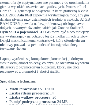
czemu oferuje zoptymalizowane parametry do uruchamiania
gier na wysokich ustawieniach graficznych. Procesor Intel
Core i7 13. generacji w połączeniu z kartą graficzną
Nvidia
RTX 2000 Ada 8GB
zapewnia wystarczającą moc, aby gra
działała płynnie przy ustawieniach średnio-wysokich. 32 GB
RAM DDR5 pozwala na bezproblemową obsługę nawet
dużych, otwartych światów, takich jak Zona w Stalker 2.
Dysk SSD o pojemności 512 GB
może być nieco mniejszy,
ale wystarczający na potrzeby tej gry i kilka innych tytułów.
Dzięki nieskończonemu kontrastowi, które oferuje
ekran
oledowy
pozwala w pełni odczuć imersję wizualnego
kreowania świata.
Laptop wyróżnia się kompaktową konstrukcją i dobrym
stosunkiem jakości do ceny, co czyni go idealnym wyborem
dla graczy z ograniczonym budżetem, którzy nie chcą
rezygnować z płynności i jakości grafiki.
Specyfikacja techniczna
Model procesora:
i7-13700H
Liczba rdzeni procesora:
14
Liczba wątków procesora:
20
Pamięć podręczna procesora:
24 MB