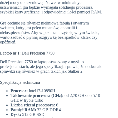
dużej mocy obliczeniowej. Nawet w minimalnych
ustawieniach gra będzie wymagała solidnego procesora,
szybkiej karty graficznej i odpowiedniej ilości pamięci RAM.
Gra cechuje się również nieliniową fabułą i otwartym
światem, który jest pełen mutantów, anomalii i
niebezpieczeństw. Aby w pełni zanurzyć się w tym świecie,
warto zadbać o płynną rozgrywkę bez spadków klatek czy
opóźnień.
Laptop nr 1: Dell Precision 7750
Dell Precision 7750 to laptop stworzony z myślą o
profesjonalistach, ale jego specyfikacja sprawia, że doskonale
sprawdzi się również w grach takich jak Stalker 2.
Specyfikacja techniczna
Procesor:
Intel i7-10850H
Taktowanie procesora (GHz):
od 2,70 GHz do 5.10
GHz w trybie turbo
Liczba rdzeni procesora:
6
Pamięć RAM:
32 GB DDR4
Dysk:
512 GB SSD