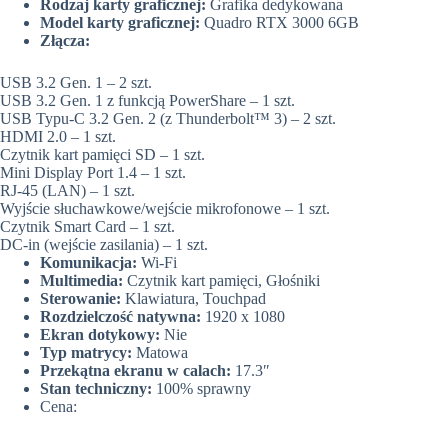
Rodzaj karty graficznej:
Grafika dedykowana
Model karty graficznej:
Quadro RTX 3000 6GB
Złącza:
USB 3.2 Gen. 1 – 2 szt.
USB 3.2 Gen. 1 z funkcją PowerShare – 1 szt.
USB Typu-C 3.2 Gen. 2 (z Thunderbolt™ 3) – 2 szt.
HDMI 2.0 – 1 szt.
Czytnik kart pamięci SD – 1 szt.
Mini Display Port 1.4 – 1 szt.
RJ-45 (LAN) – 1 szt.
Wyjście słuchawkowe/wejście mikrofonowe – 1 szt.
Czytnik Smart Card – 1 szt.
DC-in (wejście zasilania) – 1 szt.
Komunikacja:
Wi-Fi
Multimedia:
Czytnik kart pamięci, Głośniki
Sterowanie:
Klawiatura, Touchpad
Rozdzielczość natywna:
1920 x 1080
Ekran dotykowy:
Nie
Typ matrycy:
Matowa
Przekątna ekranu w calach:
17.3″
Stan techniczny:
100% sprawny
Cena: