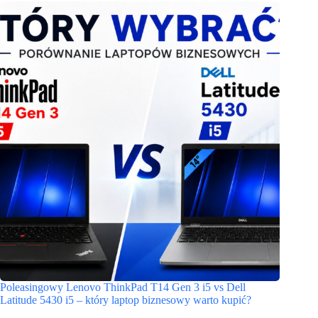
Poleasingowy Lenovo ThinkPad T14 Gen 3 i5 vs Dell
Latitude 5430 i5 – który laptop biznesowy warto kupić?