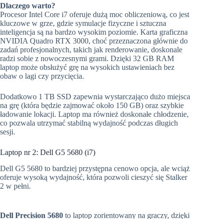
Dlaczego warto?
Procesor Intel Core i7 oferuje dużą moc obliczeniową, co jest
kluczowe w grze, gdzie symulacje fizyczne i sztuczna
inteligencja są na bardzo wysokim poziomie. Karta graficzna
NVIDIA Quadro RTX 3000, choć przeznaczona głównie do
zadań profesjonalnych, takich jak renderowanie, doskonale
radzi sobie z nowoczesnymi grami. Dzięki 32 GB RAM
laptop może obsłużyć grę na wysokich ustawieniach bez
obaw o lagi czy przycięcia.
Dodatkowo 1 TB SSD zapewnia wystarczająco dużo miejsca
na grę (która będzie zajmować około 150 GB) oraz szybkie
ładowanie lokacji. Laptop ma również doskonałe chłodzenie,
co pozwala utrzymać stabilną wydajność podczas długich
sesji.
Laptop nr 2: Dell G5 5680 (i7)
Dell G5 5680 to bardziej przystępna cenowo opcja, ale wciąż
oferuje wysoką wydajność, która pozwoli cieszyć się Stalker
2 w pełni.
Dell Precision 5680
to laptop zorientowany na graczy, dzięki