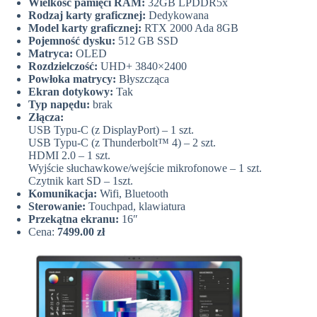
Wielkość pamięci RAM:
32GB LPDDR5x
Rodzaj karty graficznej:
Dedykowana
Model karty graficznej:
RTX 2000 Ada 8GB
Pojemność dysku:
512 GB SSD
Matryca:
OLED
Rozdzielczość:
UHD+ 3840×2400
Powłoka matrycy:
Błyszcząca
Ekran dotykowy:
Tak
Typ napędu:
brak
Złącza:
USB Typu-C (z DisplayPort) – 1 szt.
USB Typu-C (z Thunderbolt™ 4) – 2 szt.
HDMI 2.0 – 1 szt.
Wyjście słuchawkowe/wejście mikrofonowe – 1 szt.
Czytnik kart SD – 1szt.
Komunikacja:
Wifi, Bluetooth
Sterowanie:
Touchpad, klawiatura
Przekątna ekranu:
16″
Cena:
7499.00 zł