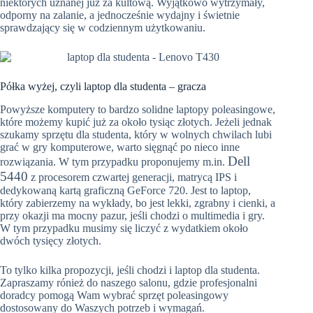
niektórych uznanej już za kultową. Wyjątkowo wytrzymały,
odporny na zalanie, a jednocześnie wydajny i świetnie
sprawdzający się w codziennym użytkowaniu.
Półka wyżej, czyli laptop dla studenta – gracza
Powyższe komputery to bardzo solidne laptopy poleasingowe,
które możemy kupić już za około tysiąc złotych. Jeżeli jednak
szukamy sprzętu dla studenta, który w wolnych chwilach lubi
grać w gry komputerowe, warto sięgnąć po nieco inne
Dell
rozwiązania. W tym przypadku proponujemy m.in.
5440
z procesorem czwartej generacji, matrycą IPS i
dedykowaną kartą graficzną GeForce 720. Jest to laptop,
który zabierzemy na wykłady, bo jest lekki, zgrabny i cienki, a
przy okazji ma mocny pazur, jeśli chodzi o multimedia i gry.
W tym przypadku musimy się liczyć z wydatkiem około
dwóch tysięcy złotych.
To tylko kilka propozycji, jeśli chodzi i laptop dla studenta.
Zapraszamy rónież do naszego salonu, gdzie profesjonalni
doradcy pomogą Wam wybrać sprzęt poleasingowy
dostosowany do Waszych potrzeb i wymagań.