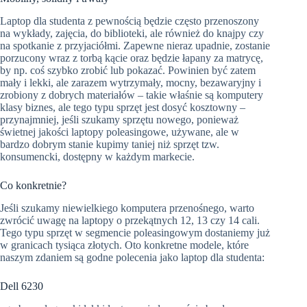
Laptop dla studenta z pewnością będzie często przenoszony
na wykłady, zajęcia, do biblioteki, ale również do knajpy czy
na spotkanie z przyjaciółmi. Zapewne nieraz upadnie, zostanie
porzucony wraz z torbą kącie oraz będzie łapany za matrycę,
by np. coś szybko zrobić lub pokazać. Powinien być zatem
mały i lekki, ale zarazem wytrzymały, mocny, bezawaryjny i
zrobiony z dobrych materiałów – takie właśnie są komputery
klasy biznes, ale tego typu sprzęt jest dosyć kosztowny –
przynajmniej, jeśli szukamy sprzętu nowego, ponieważ
świetnej jakości laptopy poleasingowe, używane, ale w
bardzo dobrym stanie kupimy taniej niż sprzęt tzw.
konsumencki, dostępny w każdym markecie.
Co konkretnie?
Jeśli szukamy niewielkiego komputera przenośnego, warto
zwrócić uwagę na laptopy o przekątnych 12, 13 czy 14 cali.
Tego typu sprzęt w segmencie poleasingowym dostaniemy już
w granicach tysiąca złotych. Oto konkretne modele, które
naszym zdaniem są godne polecenia jako laptop dla studenta:
Dell 6230