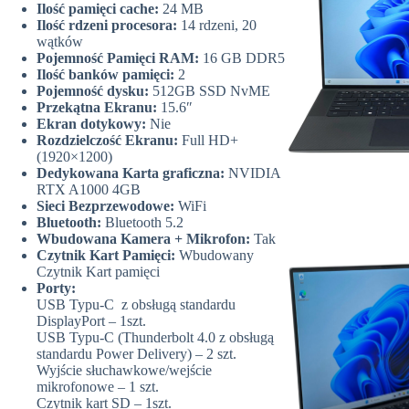
Ilość pamięci cache:
24 MB
Ilość rdzeni procesora:
14 rdzeni, 20
wątków
Pojemność Pamięci RAM:
16 GB DDR5
Ilość banków pamięci:
2
Pojemność dysku:
512GB SSD NvME
Przekątna Ekranu:
15.6″
Ekran dotykowy:
Nie
Rozdzielczość Ekranu:
Full HD+
(1920×1200)
Dedykowana Karta graficzna:
NVIDIA
RTX A1000 4GB
Sieci Bezprzewodowe:
WiFi
Bluetooth:
Bluetooth 5.2
Wbudowana Kamera + Mikrofon:
Tak
Czytnik Kart Pamięci:
Wbudowany
Czytnik Kart pamięci
Porty:
USB Typu-C z obsługą standardu
DisplayPort – 1szt.
USB Typu-C (Thunderbolt 4.0 z obsługą
standardu Power Delivery) – 2 szt.
Wyjście słuchawkowe/wejście
mikrofonowe – 1 szt.
Czytnik kart SD – 1szt.