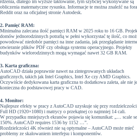
rdzenia, dlatego im wyższe taktowanie, tym szybciej wykonywane są
obliczenia matematyczne rysunku. Informacje te można znaleźć na for
Reddit oraz na oficjalnej stronie Autodesk.
2. Pamięć RAM:
Minimalna zalecana ilość pamięci RAM w 2025 roku to 16 GB. Proje
domów jednorodzinnych potrafią w pełni wykorzystać tę ilość, co moż
powodować niedobór pamięci na inne zadania, jak przeglądanie interne
otwieranie plików PDF czy obsługa systemu operacyjnego. Projekty
budynków wielorodzinnych mogą wymagać nawet 32 GB RAM.
3. Karta graficzna:
AutoCAD działa poprawnie nawet na zintegrowanych układach
graficznych, takich jak Intel Graphics, Intel Xe czy AMD Graphics.
Oczywiście dedykowana karta graficzna to dodatkowa zaleta, ale nie je
konieczna do podstawowej pracy w CAD.
4. Monitor:
Najlepsze efekty w pracy z AutoCAD uzyskuje się przy rozdzielczości
Full HD (1920×1080) i matrycy o przekątnej co najmniej 14 cali.
W przypadku mniejszych ekranów pojawia się komunikat: „… scale set
150%. AutoCAD requires 1536 by 1152 …”.
Rozdzielczości 4K również nie są optymalne – AutoCAD może mieć
problemy ze skalowaniem interfejsu i komponentów.