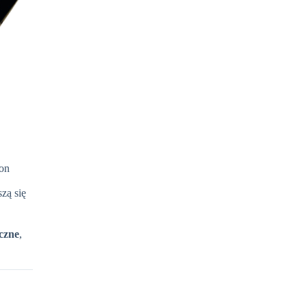
ion
zą się
czne
,