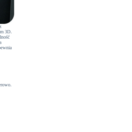
z
em 3D.
ilność
a
apewnia
erowo.