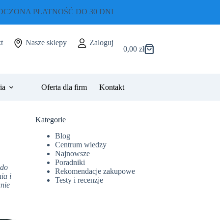
CZONA PŁATNOŚĆ DO 30 DNI
t
Nasze sklepy
Zaloguj
0,00
zł
Koszyk
ia
Oferta dla firm
Kontakt
Kategorie
Blog
Centrum wiedzy
Najnowsze
Poradniki
 do
Rekomendacje zakupowe
ia i
Testy i recenzje
anie