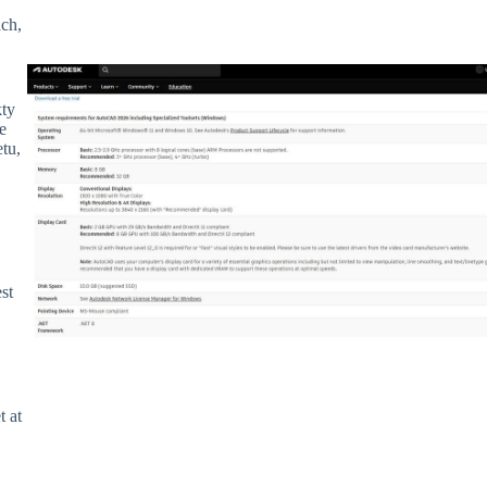
ach,
kty
e
tu,
st
 at