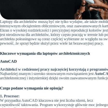
Laptopy dla architektów muszą być nie tylko wydajne, ale także mobil
intensywnym obciążeniem obliczeniowym, oraz zaawansowanych kart 
Ekran o wysokiej rozdzielczości i precyzyjnej reprodukcji kolorów je
jest nieodzowna dla architektów, którzy często pracują w terenie lub 
architekta poleasingowe są coraz częściej wybierane ze względu na sw
pewność, że sprzęt będzie służył przez wiele lat bezawaryjnej pracy.
Kluczowe wymagania dla laptopów architektonicznych
AutoCAD
Architekci w codziennej pracy najczęściej korzystają z program
Najbardziej znanym i szeroko stosowanym rozwiązaniem jest
AutoC
architektonicznej i inżynierskiej dzięki swoim zaawansowanym funkc
Czego podane wymagania nie opisują?
1. Procesor:
W przypadku AutoCAD kluczowa nie jest liczba rdzeni, lecz
częstotliwość taktowania. Program wykorzystuje głównie moc jednego