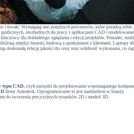
ne i trwałe. Wymagają one potężnych procesorów, które poradzą sobie 
graficznych, niezbędnych do pracy z aplikacjami CAD i modelowani
st kluczowy dla dokładnego oglądania i edycji projektów. Ponadto, mob
podróżują między biurem, budową a spotkaniami z klientami. Laptopy dl
oją doskonałą relację jakości do ceny oraz solidność wykonania, co z
ów typu CAD
, czyli narzędzi do projektowania wspomaganego komput
AD
firmy Autodesk. Oprogramowanie to jest standardem w branży
jom do tworzenia precyzyjnych rysunków 2D i modeli 3D.