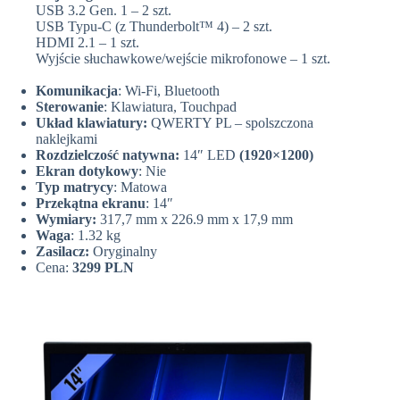
USB 3.2 Gen. 1 – 2 szt.
USB Typu-C (z Thunderbolt™ 4) – 2 szt.
HDMI 2.1 – 1 szt.
Wyjście słuchawkowe/wejście mikrofonowe – 1 szt.
Komunikacja
: Wi-Fi, Bluetooth
Sterowanie
: Klawiatura, Touchpad
Układ klawiatury:
QWERTY PL – spolszczona
naklejkami
Rozdzielczość natywna:
14″ LED
(1920×1200)
Ekran dotykowy
: Nie
Typ matrycy
: Matowa
Przekątna ekranu
: 14″
Wymiary:
317,7 mm x 226.9 mm x 17,9 mm
Waga
: 1.32 kg
Zasilacz:
Oryginalny
Cena:
3299 PLN