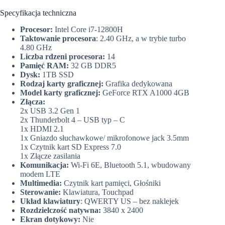
Specyfikacja techniczna
Procesor:
Intel Core i7-12800H
Taktowanie procesora
: 2.40 GHz, a w trybie turbo
4.80 GHz
Liczba rdzeni procesora:
14
Pamięć RAM:
32 GB DDR5
Dysk:
1TB SSD
Rodzaj karty graficznej:
Grafika dedykowana
Model karty graficznej:
GeForce RTX A1000 4GB
Złącza:
2x USB 3.2 Gen 1
2x Thunderbolt 4 – USB typ – C
1x HDMI 2.1
1x Gniazdo słuchawkowe/ mikrofonowe jack 3.5mm
1x Czytnik kart SD Express 7.0
1x Złącze zasilania
Komunikacja:
Wi-Fi 6E, Bluetooth 5.1, wbudowany
modem LTE
Multimedia:
Czytnik kart pamięci, Głośniki
Sterowanie:
Klawiatura, Touchpad
Układ klawiatury
: QWERTY US – bez naklejek
Rozdzielczość natywna:
3840 x 2400
Ekran dotykowy:
Nie