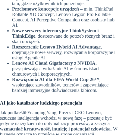
tam, gdzie użytkownik ich potrzebuje.
Przełomowe koncepcje urz
ą
dze
ń
– m.in. ThinkPad
Rollable XD Concept, Lenovo Legion Pro Rollable
Concept, AI Perceptive Companion oraz osobisty hub
AI.
Nowe serwery inferencyjne ThinkSystem i
ThinkEdge
, dostosowane do potrzeb różnych branż i
skali obciążeń.
Rozszerzenie Lenovo Hybrid AI Advantage
,
obejmujące nowe serwery, rozwiązania korporacyjne i
usługi Agentic AI.
Lenovo AI Cloud Gigafactory z NVIDIA
,
przyspieszającą wdrażanie AI w środowiskach
chmurowych i korporacyjnych.
Rozwi
ą
zania AI dla FIFA World Cup 26™
,
wspierające zawodników, trenerów i zapewniające
bardziej immersyjne doświadczenia kibicom.
AI jako katalizator ludzkiego potencjału
Jak podkreślił Yuanqing Yang, Prezes i CEO Lenovo,
sztuczna inteligencja wchodzi w nową fazę – przestaje być
jedynie narzędziem do optymalizacji procesów, a zaczyna
wzmacnia
ć
kreatywno
ść
, intuicj
ę
i potencjał człowieka
. W
biznesie oznacza to przejście w stronę organizacji