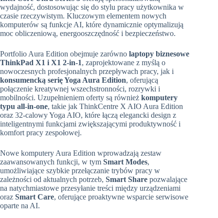
wydajność, dostosowując się do stylu pracy użytkownika w
czasie rzeczywistym. Kluczowym elementem nowych
komputerów są funkcje AI, które dynamicznie optymalizują
moc obliczeniową, energooszczędność i bezpieczeństwo.
Portfolio Aura Edition obejmuje zarówno
laptopy biznesowe
ThinkPad X1 i X1 2-in-1
, zaprojektowane z myślą o
nowoczesnych profesjonalnych przepływach pracy, jak i
konsumenck
ą
seri
ę
Yoga Aura Edition
, oferującą
połączenie kreatywnej wszechstronności, rozrywki i
mobilności. Uzupełnieniem oferty są również
komputery
typu all-in-one
, takie jak ThinkCentre X AIO Aura Edition
oraz 32-calowy Yoga AIO, które łączą elegancki design z
inteligentnymi funkcjami zwiększającymi produktywność i
komfort pracy zespołowej.
Nowe komputery Aura Edition wprowadzają zestaw
zaawansowanych funkcji, w tym
Smart Modes
,
umożliwiające szybkie przełączanie trybów pracy w
zależności od aktualnych potrzeb,
Smart Share
pozwalające
na natychmiastowe przesyłanie treści między urządzeniami
oraz
Smart Care
, oferujące proaktywne wsparcie serwisowe
oparte na AI.