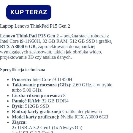
Laptop Lenovo ThinkPad P15 Gen 2
Lenovo ThinkPad P15 Gen 2
– potężna stacja robocza z
Intel Core i9-11950H, 32 GB RAM, 512 GB SSD i grafiką
RTX A3000 6 GB
, zaprojektowana do najbardziej
wymagających zastosowań, takich jak obróbka wideo,
projektowanie 3D czy analiza danych.
Specyfikacja techniczna
Procesor:
Intel Core i9-11950H
Taktowanie procesora (GHz)
: 2.60 GHz, a w trybie
turbo 5.00 GHz
Liczba rdzeni procesora:
8
Pamięć RAM:
32 GB DDR4
Dysk:
512GB SSD
Rodzaj karty graficznej:
Grafika dedykowana
Model karty graficznej:
Nvidia RTX A3000 6GB
Złącza:
2x USB-A 3.2 Gen1 (1x Always On)
1 x USB-C 3.2 Gen 2