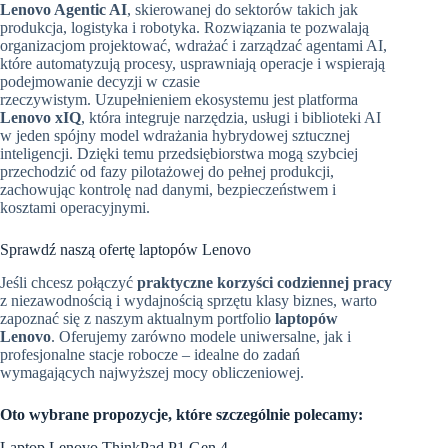
Lenovo Agentic AI
, skierowanej do sektorów takich jak
produkcja, logistyka i robotyka. Rozwiązania te pozwalają
organizacjom projektować, wdrażać i zarządzać agentami AI,
które automatyzują procesy, usprawniają operacje i wspierają
podejmowanie decyzji w czasie
rzeczywistym. Uzupełnieniem ekosystemu jest platforma
Lenovo xIQ
, która integruje narzędzia, usługi i biblioteki AI
w jeden spójny model wdrażania hybrydowej sztucznej
inteligencji. Dzięki temu przedsiębiorstwa mogą szybciej
przechodzić od fazy pilotażowej do pełnej produkcji,
zachowując kontrolę nad danymi, bezpieczeństwem i
kosztami operacyjnymi.
Sprawdź naszą ofertę laptopów Lenovo
Jeśli chcesz połączyć
praktyczne korzyści codziennej pracy
z niezawodnością i wydajnością sprzętu klasy biznes, warto
zapoznać się z naszym aktualnym portfolio
laptopów
Lenovo
. Oferujemy zarówno modele uniwersalne, jak i
profesjonalne stacje robocze – idealne do zadań
wymagających najwyższej mocy obliczeniowej.
Oto wybrane propozycje, które szczególnie polecamy:
Laptop Lenovo ThinkPad P1 Gen 4