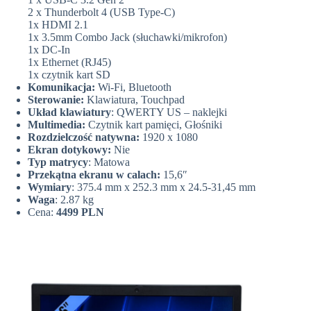
2 x Thunderbolt 4 (USB Type-C)
1x HDMI 2.1
1x 3.5mm Combo Jack (słuchawki/mikrofon)
1x DC-In
1x Ethernet (RJ45)
1x czytnik kart SD
Komunikacja:
Wi-Fi, Bluetooth
Sterowanie:
Klawiatura, Touchpad
Układ klawiatury
: QWERTY US – naklejki
Multimedia:
Czytnik kart pamięci, Głośniki
Rozdzielczość natywna:
1920 x 1080
Ekran dotykowy:
Nie
Typ matrycy
: Matowa
Przekątna ekranu w calach:
15,6″
Wymiary
: 375.4 mm x 252.3 mm x 24.5-31,45 mm
Waga
: 2.87 kg
Cena:
4499 PLN