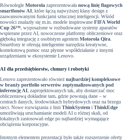
Równolegle
Motorola
zaprezentowała
now
ą
lini
ę
flagowych
smartfonów AI
, które łączą najwyższej klasy design z
zaawansowanymi funkcjami sztucznej inteligencji. Wśród
nowości znalazły się m.in. modele inspirowane
FIFA World
Cup 26™
, wyposażone w rozbudowane systemy aparatów
wspierane przez AI, nowoczesne platformy obliczeniowe oraz
głęboką integrację z osobistym agentem
Motorola Qira
.
Smartfony te oferują inteligentne narzędzia kreatywne,
kontekstową pomoc oraz płynne współdziałanie z innymi
urządzeniami w ekosystemie Lenovo.
AI dla przedsi
ę
biorstw, chmury i robotyki
Lenovo zaprezentowało również
najbardziej kompleksowe
w bran
ż
y portfolio serwerów zoptymalizowanych pod
inferencj
ę
AI
, zaprojektowanych tak, aby dostarczać moc
obliczeniową dokładnie tam, gdzie powstają dane – w
centrach danych, środowiskach hybrydowych oraz na brzegu
sieci. Nowe rozwiązania z linii
ThinkSystem
i
ThinkEdge
umożliwiają uruchamianie modeli AI o różnej skali, od
lokalnych zastosowań edge po najbardziej wymagające
obciążenia korporacyjne.
Istotnym elementem prezentacji było także rozszerzenie oferty