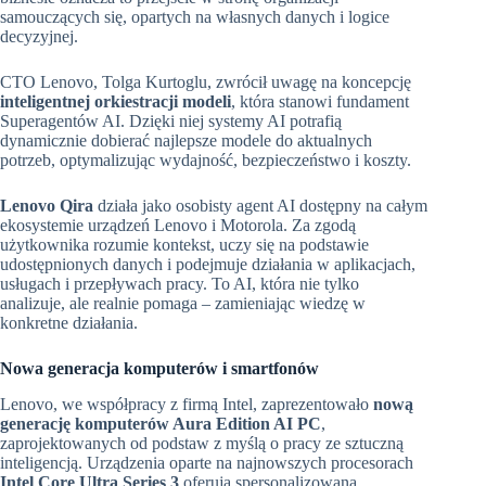
samouczących się, opartych na własnych danych i logice
decyzyjnej.
CTO Lenovo, Tolga Kurtoglu, zwrócił uwagę na koncepcję
inteligentnej orkiestracji modeli
, która stanowi fundament
Superagentów AI. Dzięki niej systemy AI potrafią
dynamicznie dobierać najlepsze modele do aktualnych
potrzeb, optymalizując wydajność, bezpieczeństwo i koszty.
Lenovo Qira
działa jako osobisty agent AI dostępny na całym
ekosystemie urządzeń Lenovo i Motorola. Za zgodą
użytkownika rozumie kontekst, uczy się na podstawie
udostępnionych danych i podejmuje działania w aplikacjach,
usługach i przepływach pracy. To AI, która nie tylko
analizuje, ale realnie pomaga – zamieniając wiedzę w
konkretne działania.
Nowa generacja komputerów i smartfonów
Lenovo, we współpracy z firmą Intel, zaprezentowało
now
ą
generacj
ę
komputerów Aura Edition AI PC
,
zaprojektowanych od podstaw z myślą o pracy ze sztuczną
inteligencją. Urządzenia oparte na najnowszych procesorach
Intel Core Ultra Series 3
oferują spersonalizowaną