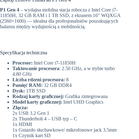
P1 Gen 4
– wydajna mobilna stacja robocza z Intel Core i7-
11850H, 32 GB RAM i 1 TB SSD, z ekranem 16″ WQXGA
(2560×1600) — idealna dla profesjonalistów poszukujących
balansu między wydajnością a mobilnością.
Specyfikacja techniczna
Procesor:
Intel Core i7-11850H
Taktowanie procesora
: 2.50 GHz, a w trybie turbo
4.80 GHz
Liczba rdzeni procesora:
8
Pamięć RAM:
32 GB DDR4
Dysk:
1TB SSD
Rodzaj karty graficznej:
Grafika zintegrowana
Model karty graficznej:
Intel UHD Graphics
Złącza:
2x USB 3.2 Gen 1
2x Thunderbolt 4 – USB typ – C
1x HDMI
1x Gniazdo słuchawkowe/ mikrofonowe jack 3.5mm
1x Czytnik kart SD