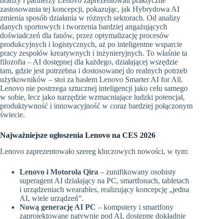
branży i partnerzy Lenovo zaprezentowali praktyczne
zastosowania tej koncepcji, pokazując, jak Hybrydowa AI
zmienia sposób działania w różnych sektorach. Od analizy
danych sportowych i tworzenia bardziej angażujących
doświadczeń dla fanów, przez optymalizację procesów
produkcyjnych i logistycznych, aż po inteligentne wsparcie
pracy zespołów kreatywnych i inżynieryjnych. To właśnie ta
filozofia – AI dostępnej dla każdego, działającej wszędzie
tam, gdzie jest potrzebna i dostosowanej do realnych potrzeb
użytkowników – stoi za hasłem Lenovo Smarter AI for All.
Lenovo nie postrzega sztucznej inteligencji jako celu samego
w sobie, lecz jako narzędzie wzmacniające ludzki potencjał,
produktywność i innowacyjność w coraz bardziej połączonym
świecie.
Najważniejsze ogłoszenia Lenovo na CES 2026
Lenovo zaprezentowało szereg kluczowych nowości, w tym:
Lenovo i Motorola Qira
– zunifikowany osobisty
superagent AI działający na PC, smartfonach, tabletach
i urządzeniach wearables, realizujący koncepcję „jedna
AI, wiele urządzeń”.
Now
ą
generacj
ę
AI PC
– komputery i smartfony
zaprojektowane natywnie pod AI, dostępne dokładnie