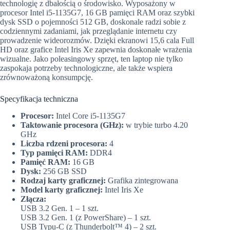
technologię z dbałością o środowisko. Wyposażony w
procesor Intel i5-1135G7, 16 GB pamięci RAM oraz szybki
dysk SSD o pojemności 512 GB, doskonale radzi sobie z
codziennymi zadaniami, jak przeglądanie internetu czy
prowadzenie wideorozmów. Dzięki ekranowi 15,6 cala Full
HD oraz grafice Intel Iris Xe zapewnia doskonałe wrażenia
wizualne. Jako poleasingowy sprzęt, ten laptop nie tylko
zaspokaja potrzeby technologiczne, ale także wspiera
zrównoważoną konsumpcję.
Specyfikacja techniczna
Procesor:
Intel Core i5-1135G7
Taktowanie procesora (GHz):
w trybie turbo 4.20
GHz
Liczba rdzeni procesora:
4
Typ pamięci RAM:
DDR4
Pamięć RAM:
16 GB
Dysk:
256 GB SSD
Rodzaj karty graficznej:
Grafika zintegrowana
Model karty graficznej:
Intel Iris Xe
Złącza:
USB 3.2 Gen. 1 – 1 szt.
USB 3.2 Gen. 1 (z PowerShare) – 1 szt.
USB Typu-C (z Thunderbolt™ 4) – 2 szt.