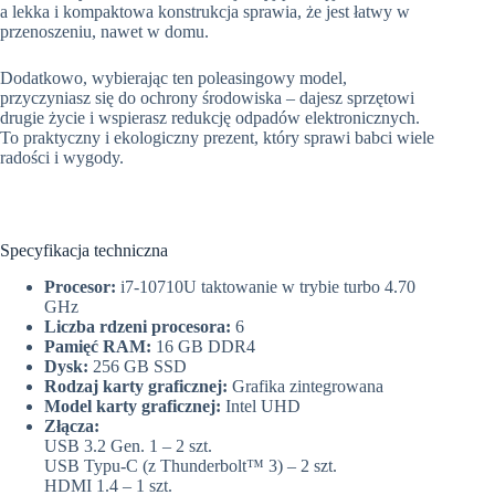
a lekka i kompaktowa konstrukcja sprawia, że jest łatwy w
przenoszeniu, nawet w domu.
Dodatkowo, wybierając ten poleasingowy model,
przyczyniasz się do ochrony środowiska – dajesz sprzętowi
drugie życie i wspierasz redukcję odpadów elektronicznych.
To praktyczny i ekologiczny prezent, który sprawi babci wiele
radości i wygody.
Specyfikacja techniczna
Procesor:
i7-10710U taktowanie w trybie turbo 4.70
GHz
Liczba rdzeni procesora:
6
Pamięć RAM:
16 GB DDR4
Dysk:
256 GB SSD
Rodzaj karty graficznej:
Grafika zintegrowana
Model karty graficznej:
Intel UHD
Złącza:
USB 3.2 Gen. 1 – 2 szt.
USB Typu-C (z Thunderbolt™ 3) – 2 szt.
HDMI 1.4 – 1 szt.