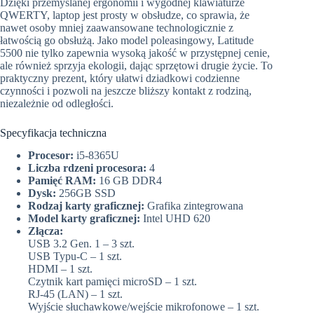
Dzięki przemyślanej ergonomii i wygodnej klawiaturze
QWERTY, laptop jest prosty w obsłudze, co sprawia, że
nawet osoby mniej zaawansowane technologicznie z
łatwością go obsłużą. Jako model poleasingowy, Latitude
5500 nie tylko zapewnia wysoką jakość w przystępnej cenie,
ale również sprzyja ekologii, dając sprzętowi drugie życie. To
praktyczny prezent, który ułatwi dziadkowi codzienne
czynności i pozwoli na jeszcze bliższy kontakt z rodziną,
niezależnie od odległości.
Specyfikacja techniczna
Procesor:
i5-8365U
Liczba rdzeni procesora:
4
Pamięć RAM:
16 GB DDR4
Dysk:
256GB SSD
Rodzaj karty graficznej:
Grafika zintegrowana
Model karty graficznej:
Intel UHD 620
Złącza:
USB 3.2 Gen. 1 – 3 szt.
USB Typu-C – 1 szt.
HDMI – 1 szt.
Czytnik kart pamięci microSD – 1 szt.
RJ-45 (LAN) – 1 szt.
Wyjście słuchawkowe/wejście mikrofonowe – 1 szt.