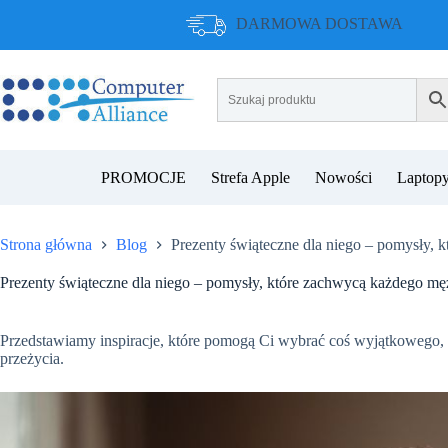
Przejdź
DARMOWA DOSTAWA
do
treści
PROMOCJE
Strefa Apple
Nowości
Laptopy
Strona główna
Blog
Prezenty świąteczne dla niego – pomysły,
Prezenty świąteczne dla niego – pomysły, które zachwycą każdego mę
Przedstawiamy inspiracje, które pomogą Ci wybrać coś wyjątkowego, 
przeżycia.