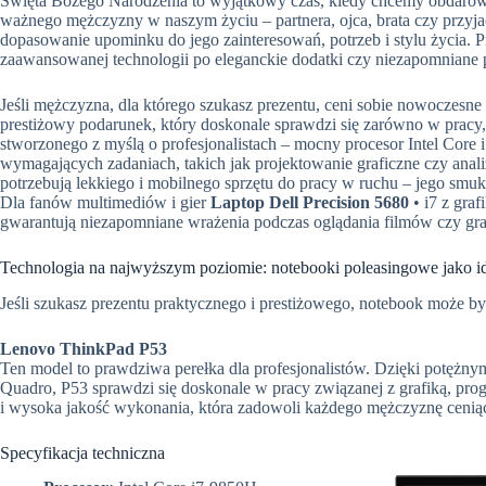
Święta Bożego Narodzenia to wyjątkowy czas, kiedy chcemy obdarow
ważnego mężczyzny w naszym życiu – partnera, ojca, brata czy przyja
dopasowanie upominku do jego zainteresowań, potrzeb i stylu życia. 
zaawansowanej technologii po eleganckie dodatki czy niezapomniane 
Jeśli mężczyzna, dla którego szukasz prezentu, ceni sobie nowoczesn
prestiżowy podarunek, który doskonale sprawdzi się zarówno w pracy
stworzonego z myślą o profesjonalistach – mocny procesor Intel Cor
wymagających zadaniach, takich jak projektowanie graficzne czy anal
potrzebują lekkiego i mobilnego sprzętu do pracy w ruchu – jego smukł
Dla fanów multimediów i gier
Laptop Dell Precision 5680
• i7 z graf
gwarantują niezapomniane wrażenia podczas oglądania filmów czy gra
Technologia na najwyższym poziomie: notebooki poleasingowe jako id
Jeśli szukasz prezentu praktycznego i prestiżowego, notebook może być
Lenovo ThinkPad P53
Ten model to prawdziwa perełka dla profesjonalistów. Dzięki potężnym
Quadro, P53 sprawdzi się doskonale w pracy związanej z grafiką, pr
i wysoka jakość wykonania, która zadowoli każdego mężczyznę ceni
Specyfikacja techniczna