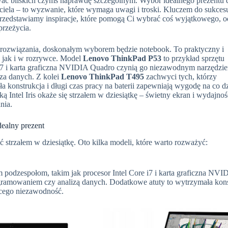
ać bliskich czymś naprawdę szczególnym. Wybór idealnego prezentu 
ciela – to wyzwanie, które wymaga uwagi i troski. Kluczem do sukcesu
Przedstawiamy inspiracje, które pomogą Ci wybrać coś wyjątkowego, o
przeżycia.
e rozwiązania, doskonałym wyborem będzie notebook. To praktyczny i
, jak i w rozrywce. Model
Lenovo ThinkPad P53
to przykład sprzętu
e i7 i karta graficzna NVIDIA Quadro czynią go niezawodnym narzędz
iza danych. Z kolei
Lenovo ThinkPad T495
zachwyci tych, którzy
a konstrukcja i długi czas pracy na baterii zapewniają wygodę na co d
iką Intel Iris okaże się strzałem w dziesiątkę – świetny ekran i wydajnoś
nia.
ealny prezent
 strzałem w dziesiątkę. Oto kilka modeli, które warto rozważyć:
 podzespołom, takim jak procesor Intel Core i7 i karta graficzna NVI
ogramowaniem czy analizą danych. Dodatkowe atuty to wytrzymała kons
ącego niezawodność.