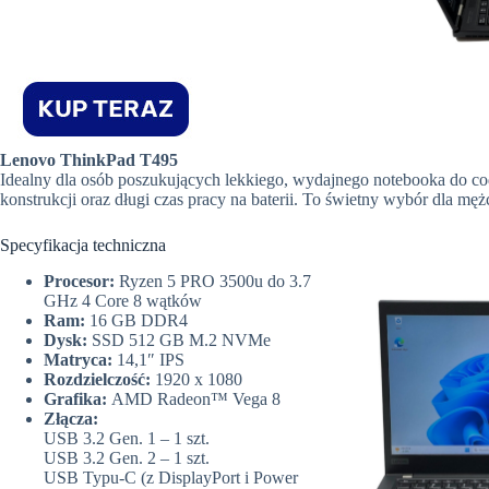
Lenovo ThinkPad T495
Idealny dla osób poszukujących lekkiego, wydajnego notebooka do cod
konstrukcji oraz długi czas pracy na baterii. To świetny wybór dla męż
Specyfikacja techniczna
Procesor:
Ryzen 5 PRO 3500u do 3.7
GHz 4 Core 8 wątków
Ram:
16 GB DDR4
Dysk:
SSD 512 GB M.2 NVMe
Matryca:
14,1″ IPS
Rozdzielczość:
1920 x 1080
Grafika:
AMD Radeon™ Vega 8
Złącza:
USB 3.2 Gen. 1 – 1 szt.
USB 3.2 Gen. 2 – 1 szt.
USB Typu-C (z DisplayPort i Power