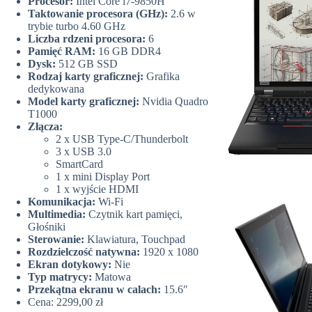
Procesor:
Intel Core i7-9850H
Taktowanie procesora (GHz):
2.6 w
trybie turbo 4.60 GHz
Liczba rdzeni procesora:
6
Pamięć RAM:
16 GB DDR4
Dysk:
512 GB SSD
Rodzaj karty graficznej:
Grafika
dedykowana
Model karty graficznej:
Nvidia Quadro
T1000
Złącza:
2 x USB Type-C/Thunderbolt
3 x USB 3.0
SmartCard
1 x mini Display Port
1 x wyjście HDMI
Komunikacja:
Wi-Fi
Multimedia:
Czytnik kart pamięci,
Głośniki
Sterowanie:
Klawiatura, Touchpad
Rozdzielczość natywna:
1920 x 1080
Ekran dotykowy:
Nie
Typ matrycy:
Matowa
Przekątna ekranu w calach:
15.6″
Cena: 2299,00 zł