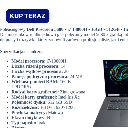
Poleasingowy
Dell Precision 5680 • i7-13800H • 16GB • 512GB • 
Dla miłośników multimediów i gier polecamy model 5680 z grafiką Inte
do pracy i rozrywki, który zadowoli zarówno profesjonalistę, jak i en
Specyfikacja techniczna
Model procesora:
i7-13800H
Liczba rdzeni procesora:
14
Liczba wątków procesora:
20
Pamięć podręczna procesora:
24 MB
Wielkość pamięci RAM:
16GB
LPDDR5x
Rodzaj karty graficznej:
Zintegrowana
Model karty graficznej:
Intel Iris Xe
Pojemność dysku:
512 GB SSD
Rozdzielczość:
FHD+ 1920×1200
Powłoka matrycy:
Matowa
Ekran dotykowy:
Nie
Typ napędu:
brak
Złącza: