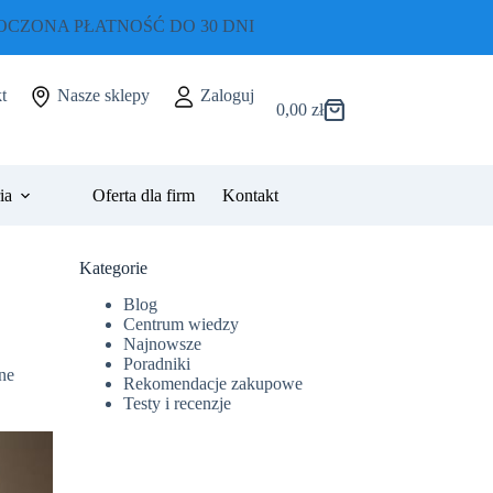
CZONA PŁATNOŚĆ DO 30 DNI
t
Nasze sklepy
Zaloguj
0,00
zł
Koszyk
ia
Oferta dla firm
Kontakt
Kategorie
Blog
Centrum wiedzy
Najnowsze
Poradniki
ne
Rekomendacje zakupowe
Testy i recenzje