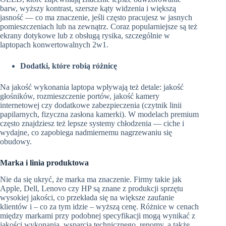
barw, wyższy kontrast, szersze kąty widzenia i większą
jasność — co ma znaczenie, jeśli często pracujesz w jasnych
pomieszczeniach lub na zewnątrz. Coraz popularniejsze są też
ekrany dotykowe lub z obsługą rysika, szczególnie w
laptopach konwertowalnych 2w1.
Dodatki, które robią różnicę
Na jakość wykonania laptopa wpływają też detale: jakość
głośników, rozmieszczenie portów, jakość kamery
internetowej czy dodatkowe zabezpieczenia (czytnik linii
papilarnych, fizyczna zasłona kamerki). W modelach premium
często znajdziesz też lepsze systemy chłodzenia — ciche i
wydajne, co zapobiega nadmiernemu nagrzewaniu się
obudowy.
Marka i linia produktowa
Nie da się ukryć, że marka ma znaczenie. Firmy takie jak
Apple, Dell, Lenovo czy HP są znane z produkcji sprzętu
wysokiej jakości, co przekłada się na większe zaufanie
klientów i – co za tym idzie – wyższą cenę. Różnice w cenach
między markami przy podobnej specyfikacji mogą wynikać z
jakości wykonania, wsparcia technicznego, renomy, a także