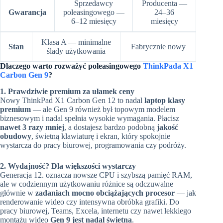
Sprzedawcy
Producenta —
Gwarancja
poleasingowego —
24–36
6–12 miesięcy
miesięcy
Klasa A — minimalne
Stan
Fabrycznie nowy
ślady użytkowania
Dlaczego warto rozważyć poleasingowego
ThinkPada X1
Carbon Gen 9
?
1. Prawdziwie premium za ułamek ceny
Nowy ThinkPad X1 Carbon Gen 12 to nadal
laptop klasy
premium
— ale Gen 9 również był topowym modelem
biznesowym i nadal spełnia wysokie wymagania. Płacisz
nawet 3 razy mniej
, a dostajesz bardzo podobną
jakość
obudowy
, świetną klawiaturę i ekran, który spokojnie
wystarcza do pracy biurowej, programowania czy podróży.
2. Wydajność? Dla większości wystarczy
Generacja 12. oznacza nowsze CPU i szybszą pamięć RAM,
ale w codziennym użytkowaniu różnice są odczuwalne
głównie w
zadaniach mocno obciążających procesor
— jak
renderowanie wideo czy intensywna obróbka grafiki. Do
pracy biurowej, Teams, Excela, internetu czy nawet lekkiego
montażu wideo
Gen 9 jest nadal świetna
.