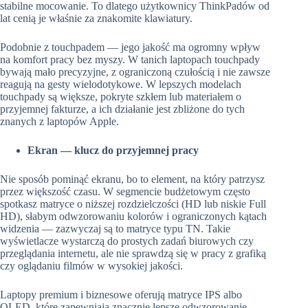
stabilne mocowanie. To dlatego użytkownicy ThinkPadów od
lat cenią je właśnie za znakomite klawiatury.
Podobnie z touchpadem — jego jakość ma ogromny wpływ
na komfort pracy bez myszy. W tanich laptopach touchpady
bywają mało precyzyjne, z ograniczoną czułością i nie zawsze
reagują na gesty wielodotykowe. W lepszych modelach
touchpady są większe, pokryte szkłem lub materiałem o
przyjemnej fakturze, a ich działanie jest zbliżone do tych
znanych z laptopów Apple.
Ekran — klucz do przyjemnej pracy
Nie sposób pominąć ekranu, bo to element, na który patrzysz
przez większość czasu. W segmencie budżetowym często
spotkasz matryce o niższej rozdzielczości (HD lub niskie Full
HD), słabym odwzorowaniu kolorów i ograniczonych kątach
widzenia — zazwyczaj są to matryce typu TN. Takie
wyświetlacze wystarczą do prostych zadań biurowych czy
przeglądania internetu, ale nie sprawdzą się w pracy z grafiką
czy oglądaniu filmów w wysokiej jakości.
Laptopy premium i biznesowe oferują matryce IPS albo
OLED, które zapewniają znacznie lepsze odwzorowanie