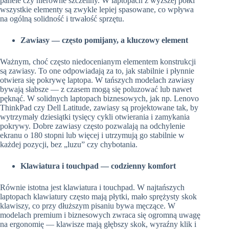
panele czy nierówne szczeliny. W laptopach z wyższej półki
wszystkie elementy są zwykle lepiej spasowane, co wpływa
na ogólną solidność i trwałość sprzętu.
Zawiasy — często pomijany, a kluczowy element
Ważnym, choć często niedocenianym elementem konstrukcji
są zawiasy. To one odpowiadają za to, jak stabilnie i płynnie
otwiera się pokrywę laptopa. W tańszych modelach zawiasy
bywają słabsze — z czasem mogą się poluzować lub nawet
pęknąć. W solidnych laptopach biznesowych, jak np. Lenovo
ThinkPad czy Dell Latitude, zawiasy są projektowane tak, by
wytrzymały dziesiątki tysięcy cykli otwierania i zamykania
pokrywy. Dobre zawiasy często pozwalają na odchylenie
ekranu o 180 stopni lub więcej i utrzymują go stabilnie w
każdej pozycji, bez „luzu” czy chybotania.
Klawiatura i touchpad — codzienny komfort
Równie istotna jest klawiatura i touchpad. W najtańszych
laptopach klawiatury często mają płytki, mało sprężysty skok
klawiszy, co przy dłuższym pisaniu bywa męczące. W
modelach premium i biznesowych zwraca się ogromną uwagę
na ergonomię — klawisze mają głębszy skok, wyraźny klik i