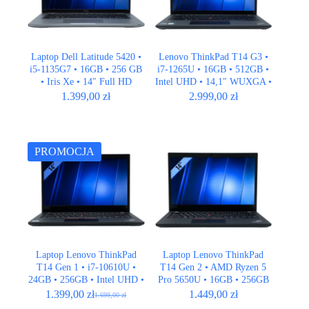
Laptop Dell Latitude 5420 •
Lenovo ThinkPad T14 G3 •
i5-1135G7 • 16GB • 256 GB
i7-1265U • 16GB • 512GB •
• Iris Xe • 14″ Full HD
Intel UHD • 14,1″ WUXGA •
QWERTY US • LTE
1.399,00
zł
2.999,00
zł
PROMOCJA
Laptop Lenovo ThinkPad
Laptop Lenovo ThinkPad
T14 Gen 1 • i7-10610U •
T14 Gen 2 • AMD Ryzen 5
24GB • 256GB • Intel UHD •
Pro 5650U • 16GB • 256GB
14,1″ Full HD • QWERTY
• AMD Radeon • 14,1″ Full
1.399,00
zł
1.449,00
zł
1.699,00
zł
Pierwotna
Aktualna
US
HD