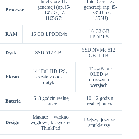
Intel Core 11.
Intel Core 13.
generacji (np. i5-
generacji (np. i5-
Procesor
1145G7, i7-
1335U, i7-
1165G7)
1355U)
16–32 GB
RAM
16 GB LPDDR4x
LPDDR5
SSD NVMe 512
Dysk
SSD 512 GB
GB–1 TB
14” 2,2K lub
14” Full HD IPS,
OLED w
Ekran
często z opcją
droższych
dotyku
wersjach
6–8 godzin realnej
10–12 godzin
Bateria
pracy
realnej pracy
Magnez + włókno
Lżejszy, jeszcze
Design
węglowe, klasyczny
smuklejszy
ThinkPad