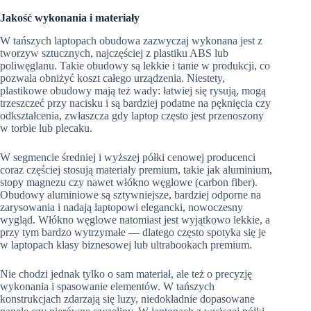
Jakość wykonania i materiały
W tańszych laptopach obudowa zazwyczaj wykonana jest z
tworzyw sztucznych, najczęściej z plastiku ABS lub
poliwęglanu. Takie obudowy są lekkie i tanie w produkcji, co
pozwala obniżyć koszt całego urządzenia. Niestety,
plastikowe obudowy mają też wady: łatwiej się rysują, mogą
trzeszczeć przy nacisku i są bardziej podatne na pęknięcia czy
odkształcenia, zwłaszcza gdy laptop często jest przenoszony
w torbie lub plecaku.
W segmencie średniej i wyższej półki cenowej producenci
coraz częściej stosują materiały premium, takie jak aluminium,
stopy magnezu czy nawet włókno węglowe (carbon fiber).
Obudowy aluminiowe są sztywniejsze, bardziej odporne na
zarysowania i nadają laptopowi elegancki, nowoczesny
wygląd. Włókno węglowe natomiast jest wyjątkowo lekkie, a
przy tym bardzo wytrzymałe — dlatego często spotyka się je
w laptopach klasy biznesowej lub ultrabookach premium.
Nie chodzi jednak tylko o sam materiał, ale też o precyzję
wykonania i spasowanie elementów. W tańszych
konstrukcjach zdarzają się luzy, niedokładnie dopasowane