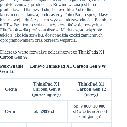
polityki cenowej producenta. Równie ważna jest linia
produktowa. Dla przykładu, Lenovo IdeaPad to linia
konsumencka, tańsza, podczas gdy ThinkPad to sprzęt klasy
biznesowej – droższy, ale o wyższej niezawodności. Podobnie
u HP – Pavilion to seria dla użytkowników domowych, a
EliteBook – dla profesjonalistów. Marka często wiąże się
także z jakością serwisu, dostępnością części zamiennych,
oprogramowaniem oraz okresem wsparcia.
Dlaczego warto rozważyć poleasingowego ThinkPada X1
Carbon Gen 9?
Porównanie — Lenovo ThinkPad X1 Carbon Gen 9 vs
Gen 12
ThinkPad X1
ThinkPad X1
Cecha
Carbon Gen 9
Carbon Gen 12
(poleasingowy)
(nowy)
ok. 9
000–10 000
Cena
ok.
2999 zł
zł
(w zależności od
konfiguracji)