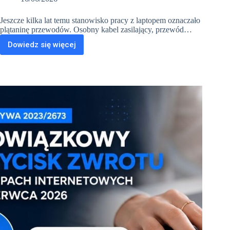
Jeszcze kilka lat temu stanowisko pracy z laptopem oznaczało
plątaninę przewodów. Osobny kabel zasilający, przewód…
Dowiedz się więcej
USB-
C
zmieniło
wszystko.
Jak
podłączyć
monitor,
internet
i
zasilanie
jednym
kablem?