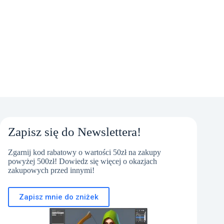
pojawi
się
obowiązkowy
przycisk
zwrotu
Zapisz się do Newslettera!
Zgarnij kod rabatowy o wartości 50zł na zakupy
powyżej 500zł! Dowiedz się więcej o okazjach
zakupowych przed innymi!
Zapisz mnie do zniżek