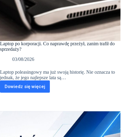
Laptop po korporacji. Co naprawdę przeżył, zanim trafił do
sprzedaży?
03/08/2026
Laptop poleasingowy ma już swoją historię. Nie oznacza to
jednak, że jego najlepsze lata są…
Dowiedz się więcej
Laptop
po
korporacji.
Co
naprawdę
przeżył,
zanim
trafił
do