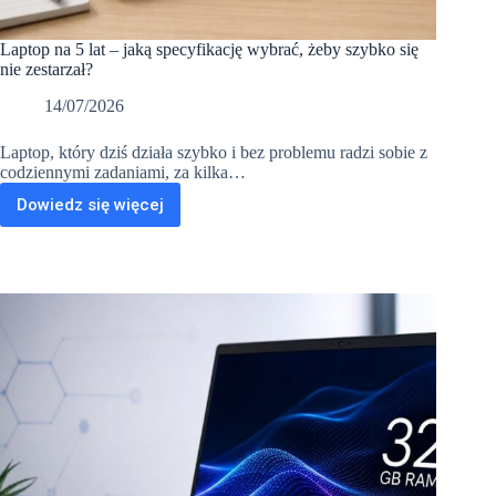
Laptop na 5 lat – jaką specyfikację wybrać, żeby szybko się
nie zestarzał?
14/07/2026
Laptop, który dziś działa szybko i bez problemu radzi sobie z
codziennymi zadaniami, za kilka…
Dowiedz się więcej
Laptop
na
5
lat
–
jaką
specyfikację
wybrać,
żeby
szybko
się
nie
zestarzał?