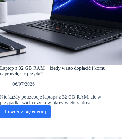
Laptop z 32 GB RAM – kiedy warto dopłacić i komu
naprawdę się przyda?
06/07/2026
Nie każdy potrzebuje laptopa z 32 GB RAM, ale w
przypadku wielu użytkowników większa ilość…
Dowiedz się więcej
Laptop
z
32
GB
RAM