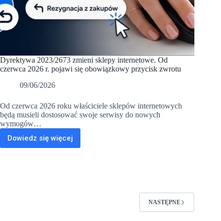
Dyrektywa 2023/2673 zmieni sklepy internetowe. Od
czerwca 2026 r. pojawi się obowiązkowy przycisk zwrotu
09/06/2026
Od czerwca 2026 roku właściciele sklepów internetowych
będą musieli dostosować swoje serwisy do nowych
wymogów…
Dowiedz się więcej
Dyrektywa
2023/2673
zmieni
sklepy
internetowe.
Od
czerwca
NASTĘPNE
2026
r.