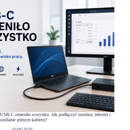
–
kiedy
warto
dopłacić
i
komu
naprawdę
się
przyda?
USB-C zmieniło wszystko. Jak podłączyć monitor, internet i
zasilanie jednym kablem?
16/06/2026