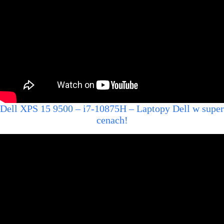
Dell XPS 15 9500 – i7-10875H – Laptopy Dell w super
cenach!