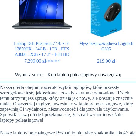
Laptop Dell Precision 7770 • i7-
Mysz bezprzewodowa Logitech
12850HX • 64GB • 1TB • RTX
G305
A3000 12GB • 17,3″ • Full HD
7.299,00
zł
219,00
zł
7.999,00
zł
Pierwotna
Aktualna
cena
cena
wynosiła:
wynosi:
Wybierz smart – Kup laptop poleasingowy i oszczędzaj
7.999,00 zł.
7.299,00 zł.
Nasza oferta obejmuje szeroki wybór laptopów, które przeszły
szczegółowe testy jakościowe i zostały starannie odnowione. Dzięki
temu otrzymujesz sprzęt, który działa jak nowy, ale kosztuje znacznie
mniej. Oszczędzaj mądrze, inwestując w laptopy poleasingowe, które
zapewnią Ci wydajność, niezawodność i długotrwałe użytkowanie.
Sprawdź naszą ofertę i przekonaj się, że smart wybór to właśnie
laptopy poleasingowe!
Nasze laptopy poleasingowe Poznań to nie tylko znakomita jakość, ale