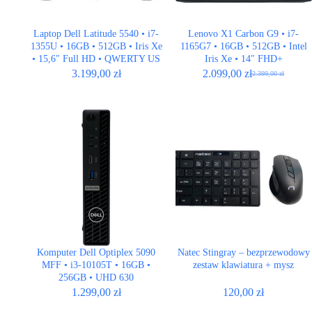
Laptop Dell Latitude 5540 • i7-
Lenovo X1 Carbon G9 • i7-
1355U • 16GB • 512GB • Iris Xe
1165G7 • 16GB • 512GB • Intel
• 15,6″ Full HD • QWERTY US
Iris Xe • 14″ FHD+
3.199,00
zł
2.099,00
zł
2.399,00
zł
Pierwotna
Aktualna
cena
cena
wynosiła:
wynosi:
2.399,00 zł.
2.099,00 zł.
Komputer Dell Optiplex 5090
Natec Stingray – bezprzewodowy
MFF • i3-10105T • 16GB •
zestaw klawiatura + mysz
256GB • UHD 630
1.299,00
zł
120,00
zł