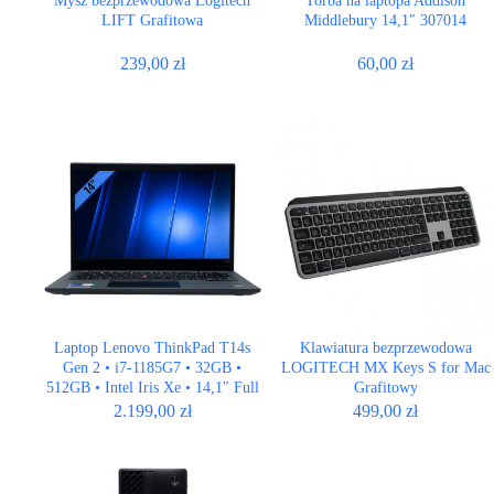
Mysz bezprzewodowa Logitech
Torba na laptopa Addison
LIFT Grafitowa
Middlebury 14,1″ 307014
239,00
zł
60,00
zł
Laptop Lenovo ThinkPad T14s
Klawiatura bezprzewodowa
Gen 2 • i7-1185G7 • 32GB •
LOGITECH MX Keys S for Mac
512GB • Intel Iris Xe • 14,1″ Full
Grafitowy
HD
2.199,00
zł
499,00
zł