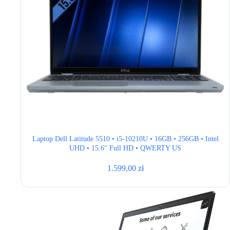
Laptop Dell Latitude 5510 • i5-10210U • 16GB • 256GB • Intel
UHD • 15.6″ Full HD • QWERTY US
1.599,00
zł