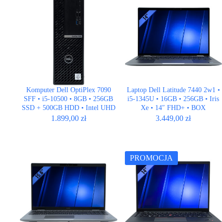
Komputer Dell OptiPlex 7090
Laptop Dell Latitude 7440 2w1 •
SFF • i5-10500 • 8GB • 256GB
i5-1345U • 16GB • 256GB • Iris
SSD + 500GB HDD • Intel UHD
Xe • 14″ FHD+ • BOX
630
1.899,00
zł
3.449,00
zł
PROMOCJA