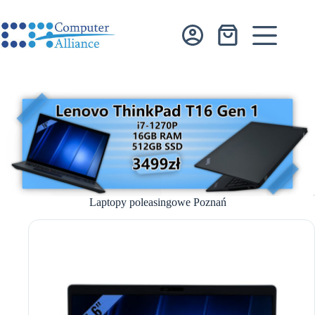
Przejdź
do
treści
Koszyk
Laptopy poleasingowe Poznań