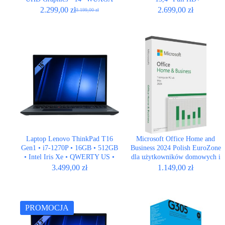
2.299,00
zł
2.699,00
zł
3.199,00
zł
Pierwotna
Aktualna
cena
cena
wynosiła:
wynosi:
3.199,00 zł.
2.299,00 zł.
Laptop Lenovo ThinkPad T16
Microsoft Office Home and
Gen1 • i7-1270P • 16GB • 512GB
Business 2024 Polish EuroZone
• Intel Iris Xe • QWERTY US •
dla użytkowników domowych i
16″ Full HD+
małych firm dożywotnio
3.499,00
zł
1.149,00
zł
PROMOCJA