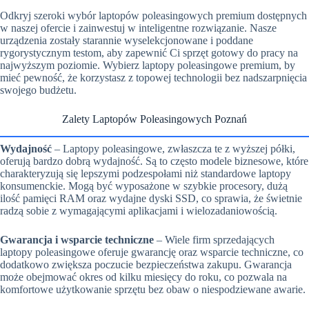
Odkryj szeroki wybór laptopów poleasingowych premium dostępnych
w naszej ofercie i zainwestuj w inteligentne rozwiązanie. Nasze
urządzenia zostały starannie wyselekcjonowane i poddane
rygorystycznym testom, aby zapewnić Ci sprzęt gotowy do pracy na
najwyższym poziomie. Wybierz laptopy poleasingowe premium, by
mieć pewność, że korzystasz z topowej technologii bez nadszarpnięcia
swojego budżetu.
Zalety Laptopów Poleasingowych Poznań
Wydajność
– Laptopy poleasingowe, zwłaszcza te z wyższej półki,
oferują bardzo dobrą wydajność. Są to często modele biznesowe, które
charakteryzują się lepszymi podzespołami niż standardowe laptopy
konsumenckie. Mogą być wyposażone w szybkie procesory, dużą
ilość pamięci RAM oraz wydajne dyski SSD, co sprawia, że świetnie
radzą sobie z wymagającymi aplikacjami i wielozadaniowością.
Gwarancja i wsparcie techniczne
– Wiele firm sprzedających
laptopy poleasingowe oferuje gwarancję oraz wsparcie techniczne, co
dodatkowo zwiększa poczucie bezpieczeństwa zakupu. Gwarancja
może obejmować okres od kilku miesięcy do roku, co pozwala na
komfortowe użytkowanie sprzętu bez obaw o niespodziewane awarie.