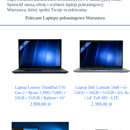
Sprawdź naszą ofertę i wybierz laptop poleasingowy
Warszawa, który spełni Twoje oczekiwania.
Polecane Laptopy poleasingowe Warszawa
Laptop Lenovo ThinkPad T16
Laptop Dell Latitude 5440 • i5-
Gen 2 • Ryzen 5 PRO 7540U •
1345U • 16GB • 512GB • Iris Xe
16GB • 512GB • Radeon • 16″
• 14″ Full HD • LTE
Full HD+ • LTE
2.999,00
zł
2.399,00
zł