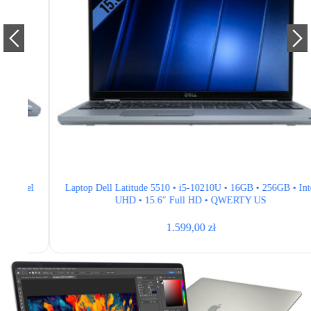
tel
Laptop Dell Latitude 5510 • i5-10210U • 16GB • 256GB • Intel
UHD • 15.6″ Full HD • QWERTY US
1.599,00
zł