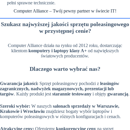
pełni sprawne technicznie.
Computer Alliance – Twój pewny partner w świecie IT!
Szukasz najwyższej jakości sprzętu poleasingowego
w przystępnej cenie?
Computer Alliance działa na rynku od 2012 roku, dostarczając
klientom
komputery i laptopy klasy A+
od największych
światowych producentów.
Dlaczego warto wybrać nas?
Gwarancja jakości:
Sprzęt poleasingowy pochodzi z
leasingów
zagranicznych, nadwyżek magazynowych, prezentacji lub
targów
. Każdy produkt jest
starannie testowany
i objęty
gwarancją
.
Szeroki wybór:
W naszych
salonach sprzedaży w Warszawie,
Krakowie i Wrocławiu
znajdziesz bogaty wybór laptopów i
komputerów poleasingowych w różnych konfiguracjach i cenach.
Atrakcyjne ceny:
Oferujemy
konkurencyjne ceny
na sprzęt