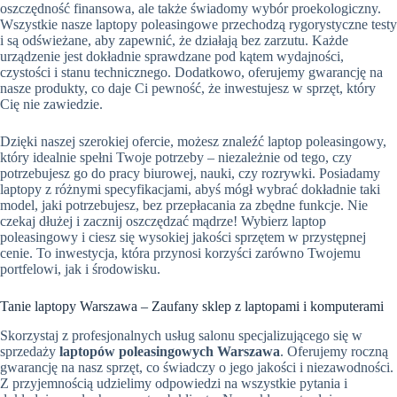
oszczędność finansowa, ale także świadomy wybór proekologiczny.
Wszystkie nasze laptopy poleasingowe przechodzą rygorystyczne testy
i są odświeżane, aby zapewnić, że działają bez zarzutu. Każde
urządzenie jest dokładnie sprawdzane pod kątem wydajności,
czystości i stanu technicznego. Dodatkowo, oferujemy gwarancję na
nasze produkty, co daje Ci pewność, że inwestujesz w sprzęt, który
Cię nie zawiedzie.
Dzięki naszej szerokiej ofercie, możesz znaleźć laptop poleasingowy,
który idealnie spełni Twoje potrzeby – niezależnie od tego, czy
potrzebujesz go do pracy biurowej, nauki, czy rozrywki. Posiadamy
laptopy z różnymi specyfikacjami, abyś mógł wybrać dokładnie taki
model, jaki potrzebujesz, bez przepłacania za zbędne funkcje. Nie
czekaj dłużej i zacznij oszczędzać mądrze! Wybierz laptop
poleasingowy i ciesz się wysokiej jakości sprzętem w przystępnej
cenie. To inwestycja, która przynosi korzyści zarówno Twojemu
portfelowi, jak i środowisku.
Tanie laptopy Warszawa – Zaufany sklep z laptopami i komputerami
Skorzystaj z profesjonalnych usług salonu specjalizującego się w
sprzedaży
laptopów poleasingowych Warszawa
. Oferujemy roczną
gwarancję na nasz sprzęt, co świadczy o jego jakości i niezawodności.
Z przyjemnością udzielimy odpowiedzi na wszystkie pytania i