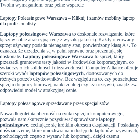
Twoim wymaganiom, oraz pełne wsparcie
Laptopy Poleasingowe Warszawa – Kliknij i zamów mobilny laptop
dla profesjonalisty
Laptopy poleasingowe Warszawa
to doskonałe rozwiązanie, które
łączy w sobie atrakcyjną cenę z wysoką jakością. Każdy oferowany
sprzęt używany posiada nienaganny stan, potwierdzony klasą A+. To
oznacza, że urządzenia są w pełni sprawne oraz prezentują się
doskonale.
Laptopy poleasingowe Warszawa
to sprzęt, który
przeszedł gruntowne testy jakości w środowisku korporacyjnym, co
świadczy o ich solidności i niezawodności. Computer Alliance oferuje
szeroki wybór
laptopów poleasingowych
, dostosowanych do
różnych potrzeb użytkowników. Bez względu na to, czy potrzebujesz
sprzętu do pracy biurowej, nauki zdalnej czy też rozrywki, znajdziesz
odpowiedni model w atrakcyjnej cenie.
Laptopy poleasingowe sprzedawane przez specjalistów
Nasza długoletnia obecność na rynku sprzętu komputerowego,
pozwala nam skutecznie pozyskiwać sprawdzone
laptopy
poleasingowe
, cechujące się krótkim okresem eksploatacji. Posiadamy
doświadczenie, które umożliwia nam dostęp do laptopów używanych,
pochodzących często z wystaw lub korporacji, dzięki czemu