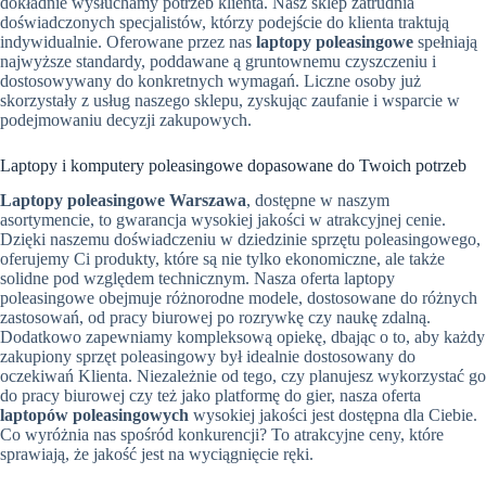
dokładnie wysłuchamy potrzeb klienta. Nasz sklep zatrudnia
doświadczonych specjalistów, którzy podejście do klienta traktują
indywidualnie. Oferowane przez nas
laptopy poleasingowe
spełniają
najwyższe standardy, poddawane ą gruntownemu czyszczeniu i
dostosowywany do konkretnych wymagań. Liczne osoby już
skorzystały z usług naszego sklepu, zyskując zaufanie i wsparcie w
podejmowaniu decyzji zakupowych.
Laptopy i komputery poleasingowe dopasowane do Twoich potrzeb
Laptopy poleasingowe Warszawa
, dostępne w naszym
asortymencie, to gwarancja wysokiej jakości w atrakcyjnej cenie.
Dzięki naszemu doświadczeniu w dziedzinie sprzętu poleasingowego,
oferujemy Ci produkty, które są nie tylko ekonomiczne, ale także
solidne pod względem technicznym. Nasza oferta laptopy
poleasingowe obejmuje różnorodne modele, dostosowane do różnych
zastosowań, od pracy biurowej po rozrywkę czy naukę zdalną.
Dodatkowo zapewniamy kompleksową opiekę, dbając o to, aby każdy
zakupiony sprzęt poleasingowy był idealnie dostosowany do
oczekiwań Klienta. Niezależnie od tego, czy planujesz wykorzystać go
do pracy biurowej czy też jako platformę do gier, nasza oferta
laptopów poleasingowych
wysokiej jakości jest dostępna dla Ciebie.
Co wyróżnia nas spośród konkurencji? To atrakcyjne ceny, które
sprawiają, że jakość jest na wyciągnięcie ręki.