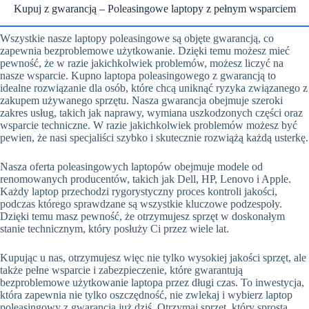
Kupuj z gwarancją – Poleasingowe laptopy z pełnym wsparciem
Wszystkie nasze laptopy poleasingowe są objęte gwarancją, co
zapewnia bezproblemowe użytkowanie. Dzięki temu możesz mieć
pewność, że w razie jakichkolwiek problemów, możesz liczyć na
nasze wsparcie. Kupno laptopa poleasingowego z gwarancją to
idealne rozwiązanie dla osób, które chcą uniknąć ryzyka związanego z
zakupem używanego sprzętu. Nasza gwarancja obejmuje szeroki
zakres usług, takich jak naprawy, wymiana uszkodzonych części oraz
wsparcie techniczne. W razie jakichkolwiek problemów możesz być
pewien, że nasi specjaliści szybko i skutecznie rozwiążą każdą usterkę.
Nasza oferta poleasingowych laptopów obejmuje modele od
renomowanych producentów, takich jak Dell, HP, Lenovo i Apple.
Każdy laptop przechodzi rygorystyczny proces kontroli jakości,
podczas którego sprawdzane są wszystkie kluczowe podzespoły.
Dzięki temu masz pewność, że otrzymujesz sprzęt w doskonałym
stanie technicznym, który posłuży Ci przez wiele lat.
Kupując u nas, otrzymujesz więc nie tylko wysokiej jakości sprzęt, ale
także pełne wsparcie i zabezpieczenie, które gwarantują
bezproblemowe użytkowanie laptopa przez długi czas. To inwestycja,
która zapewnia nie tylko oszczędność, nie zwlekaj i wybierz laptop
poleasingowy z gwarancją już dziś. Otrzymaj sprzęt, który sprosta