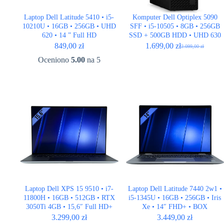
Laptop Dell Latitude 5410 • i5-
Komputer Dell Optiplex 5090
10210U • 16GB • 256GB • UHD
SFF • i5-10505 • 8GB • 256GB
620 • 14 ” Full HD
SSD + 500GB HDD • UHD 630
849,00
zł
1.699,00
zł
2.099,00
zł
Pierwotna
Aktualna
cena
cena
Oceniono
5.00
na 5
wynosiła:
wynosi:
2.099,00 zł.
1.699,00 zł.
Laptop Dell XPS 15 9510 • i7-
Laptop Dell Latitude 7440 2w1 •
11800H • 16GB • 512GB • RTX
i5-1345U • 16GB • 256GB • Iris
3050Ti 4GB • 15,6″ Full HD+
Xe • 14″ FHD+ • BOX
3.299,00
zł
3.449,00
zł