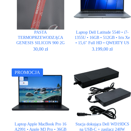
PASTA
Laptop Dell Latitude 5540 • i7-
TERMOPRZEWODZĄCA
1355U • 16GB • 512GB • Iris Xe
GENESIS SILICON 900 2G
• 15,6″ Full HD • QWERTY US
30,00
zł
3.199,00
zł
PROMOCJA
Laptop Apple MacBook Pro 16
Stacja dokująca Dell WD19DCS
A2991 • Apple M3 Pro • 36GB
na USB-C + zasilacz 240W