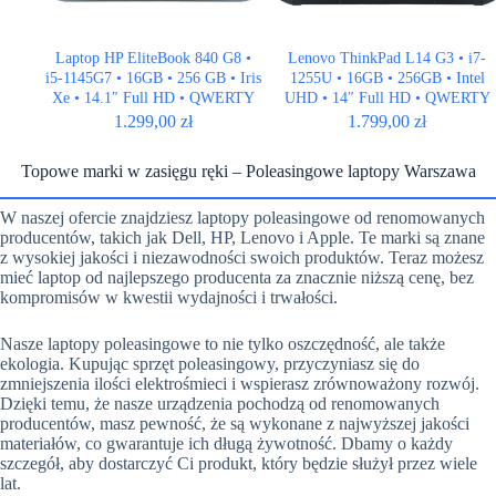
Laptop HP EliteBook 840 G8 •
Lenovo ThinkPad L14 G3 • i7-
i5-1145G7 • 16GB • 256 GB • Iris
1255U • 16GB • 256GB • Intel
Xe • 14.1″ Full HD • QWERTY
UHD • 14″ Full HD • QWERTY
US
US
1.299,00
zł
1.799,00
zł
Topowe marki w zasięgu ręki – Poleasingowe laptopy Warszawa
W naszej ofercie znajdziesz laptopy poleasingowe od renomowanych
producentów, takich jak Dell, HP, Lenovo i Apple. Te marki są znane
z wysokiej jakości i niezawodności swoich produktów. Teraz możesz
mieć laptop od najlepszego producenta za znacznie niższą cenę, bez
kompromisów w kwestii wydajności i trwałości.
Nasze laptopy poleasingowe to nie tylko oszczędność, ale także
ekologia. Kupując sprzęt poleasingowy, przyczyniasz się do
zmniejszenia ilości elektrośmieci i wspierasz zrównoważony rozwój.
Dzięki temu, że nasze urządzenia pochodzą od renomowanych
producentów, masz pewność, że są wykonane z najwyższej jakości
materiałów, co gwarantuje ich długą żywotność. Dbamy o każdy
szczegół, aby dostarczyć Ci produkt, który będzie służył przez wiele
lat.