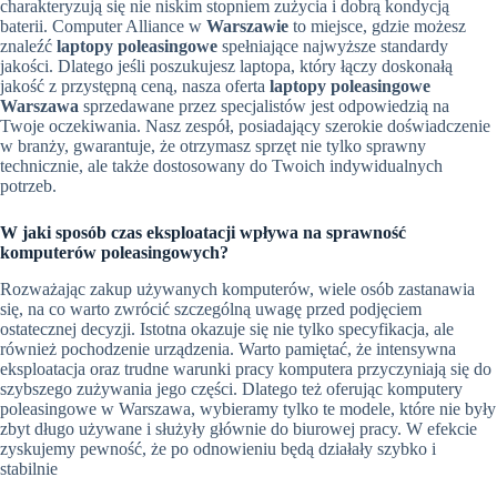
charakteryzują się nie niskim stopniem zużycia i dobrą kondycją
baterii. Computer Alliance w
Warszawie
to miejsce, gdzie możesz
znaleźć
laptopy poleasingowe
spełniające najwyższe standardy
jakości. Dlatego jeśli poszukujesz laptopa, który łączy doskonałą
jakość z przystępną ceną, nasza oferta
laptopy poleasingowe
Warszawa
sprzedawane przez specjalistów jest odpowiedzią na
Twoje oczekiwania. Nasz zespół, posiadający szerokie doświadczenie
w branży, gwarantuje, że otrzymasz sprzęt nie tylko sprawny
technicznie, ale także dostosowany do Twoich indywidualnych
potrzeb.
W jaki sposób czas eksploatacji wpływa na sprawność
komputerów poleasingowych?
Rozważając zakup używanych komputerów, wiele osób zastanawia
się, na co warto zwrócić szczególną uwagę przed podjęciem
ostatecznej decyzji. Istotna okazuje się nie tylko specyfikacja, ale
również pochodzenie urządzenia. Warto pamiętać, że intensywna
eksploatacja oraz trudne warunki pracy komputera przyczyniają się do
szybszego zużywania jego części. Dlatego też oferując komputery
poleasingowe w Warszawa, wybieramy tylko te modele, które nie były
zbyt długo używane i służyły głównie do biurowej pracy. W efekcie
zyskujemy pewność, że po odnowieniu będą działały szybko i
stabilnie