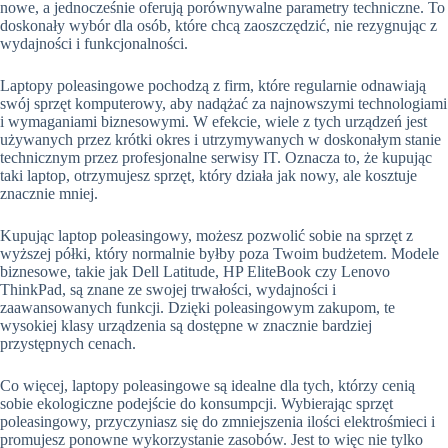
nowe, a jednocześnie oferują porównywalne parametry techniczne. To
doskonały wybór dla osób, które chcą zaoszczędzić, nie rezygnując z
wydajności i funkcjonalności.
Laptopy poleasingowe pochodzą z firm, które regularnie odnawiają
swój sprzęt komputerowy, aby nadążać za najnowszymi technologiami
i wymaganiami biznesowymi. W efekcie, wiele z tych urządzeń jest
używanych przez krótki okres i utrzymywanych w doskonałym stanie
technicznym przez profesjonalne serwisy IT. Oznacza to, że kupując
taki laptop, otrzymujesz sprzęt, który działa jak nowy, ale kosztuje
znacznie mniej.
Kupując laptop poleasingowy, możesz pozwolić sobie na sprzęt z
wyższej półki, który normalnie byłby poza Twoim budżetem. Modele
biznesowe, takie jak Dell Latitude, HP EliteBook czy Lenovo
ThinkPad, są znane ze swojej trwałości, wydajności i
zaawansowanych funkcji. Dzięki poleasingowym zakupom, te
wysokiej klasy urządzenia są dostępne w znacznie bardziej
przystępnych cenach.
Co więcej, laptopy poleasingowe są idealne dla tych, którzy cenią
sobie ekologiczne podejście do konsumpcji. Wybierając sprzęt
poleasingowy, przyczyniasz się do zmniejszenia ilości elektrośmieci i
promujesz ponowne wykorzystanie zasobów. Jest to więc nie tylko