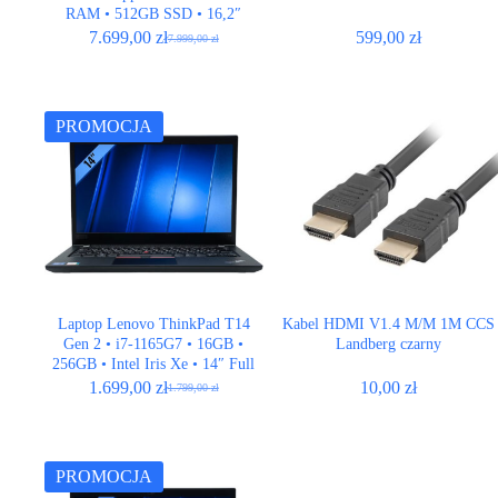
RAM • 512GB SSD • 16,2″
Retina • Space Black • ISO
7.699,00
zł
599,00
zł
7.999,00
zł
Pierwotna
Aktualna
cena
cena
wynosiła:
wynosi:
7.999,00 zł.
7.699,00 zł.
PROMOCJA
Laptop Lenovo ThinkPad T14
Kabel HDMI V1.4 M/­M 1M CCS
Gen 2 • i7-1165G7 • 16GB •
Landberg czarny
256GB • Intel Iris Xe • 14″ Full
HD
1.699,00
zł
10,00
zł
1.799,00
zł
Pierwotna
Aktualna
cena
cena
wynosiła:
wynosi:
1.799,00 zł.
1.699,00 zł.
PROMOCJA