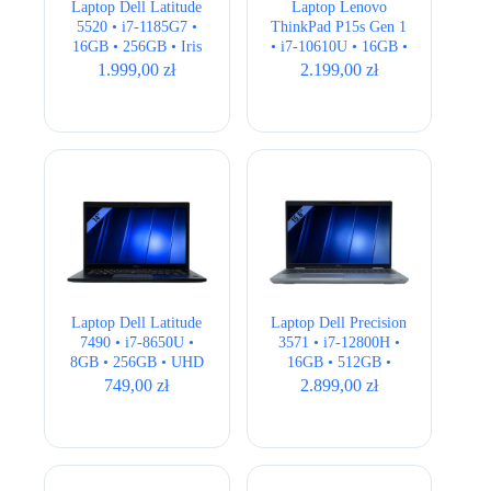
Laptop Dell Latitude
Laptop Lenovo
5520 • i7-1185G7 •
ThinkPad P15s Gen 1
16GB • 256GB • Iris
• i7-10610U • 16GB •
Xe • 15,6″ Full HD
512GB • Quadro
1.999,00
zł
2.199,00
zł
P520 • 15,6″ Full HD
Laptop Dell Latitude
Laptop Dell Precision
7490 • i7-8650U •
3571 • i7-12800H •
8GB • 256GB • UHD
16GB • 512GB •
620 • 14.1″ Full HD •
T600 4GB • 15,6″
749,00
zł
2.899,00
zł
QWERTY US
Full HD • QWERTY
US