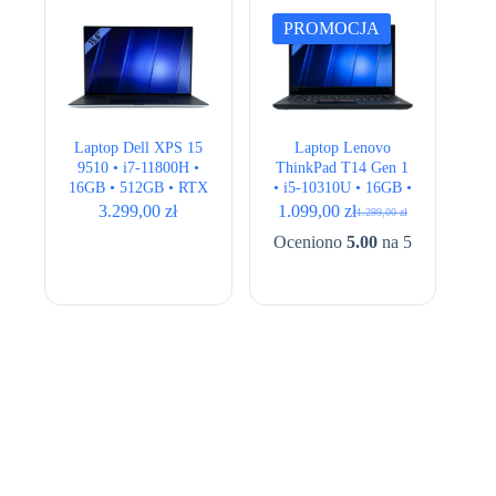
PROMOCJA
Laptop Dell XPS 15
Laptop Lenovo
9510 • i7-11800H •
ThinkPad T14 Gen 1
16GB • 512GB • RTX
• i5-10310U • 16GB •
3050Ti 4GB • 15,6″
256GB • Intel UHD •
3.299,00
zł
1.099,00
zł
1.299,00
zł
Pierwotna
Aktualna
Full HD+
14,1″ Full HD
cena
cena
Oceniono
5.00
na 5
wynosiła:
wynosi:
1.299,00 zł.
1.099,00 zł.