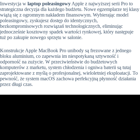
Inwestycja w
laptop poleasingowy
Apple z najwyższej serii Pro to
strategiczna decyzja dla każdego budżetu. Nowe egzemplarze tej klasy
wiążą się z ogromnym nakładem finansowym. Wybierając model
poleasingowy, zyskujesz dostęp do identycznych,
bezkompromisowych rozwiązań technologicznych, eliminując
jednocześnie kosztowny spadek wartości rynkowej, który następuje
tuż po zakupie nowego sprzętu w salonie.
Konstrukcje Apple MacBook Pro unibody są frezowane z jednego
bloku aluminium, co zapewnia im niespotykaną sztywność i
odporność na zużycie. W przeciwieństwie do budżetowych
komputerów z marketu, system chłodzenia i ogniwa baterii są tutaj
zaprojektowane z myślą o profesjonalnej, wieloletniej eksploatacji. To
pewność, że system macOS zachowa perfekcyjną płynność działania
przez długi czas.