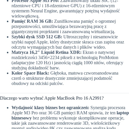
Procesor Apple M3 Pro:
Zaawansowany układ SoC (12-
rdzeniowe CPU i 18-rdzeniowe GPU) z 16-rdzeniowym
systemem Neural Engine, gwarantujący potężną wydajność
wielowątkową.
Pamięć RAM 36 GB:
Zunifikowana pamięć o ogromnej
przepustowości, umożliwiająca bezawaryjną pracę z
gigantycznymi projektami i zaawansowaną wirtualizacją.
Szybki dysk SSD 512 GB:
Ultroszczędny i niesamowicie
szybki napęd Apple, który drastycznie skraca czas zapisu oraz
odczytu wymagających baz danych i plików wideo.
Matryca 16,2″ Liquid Retina XDR:
Ekran o natywnej
rozdzielczości 3456×2234 pikseli z technologią ProMotion
(adaptacyjne 120 Hz) i jasnością ciągłą 1000 nitów, oferujący
studyjną dokładność barw.
Kolor Space Black:
Głęboka, matowa czworoanodowana
czerń o strukturze drastycznie zmniejszającej podatność
obudowy na odciski palców.
Dlaczego warto wybrać Apple MacBook Pro 16 A2991?
Wydajność klasy biznes bez ograniczeń:
Synergia procesora
Apple M3 Pro oraz 36 GB pamięci RAM sprawia, że ten
laptop
biznesowy
bez problemu wykonuje skomplikowane operacje,
takie jak zaawansowane renderowanie 3D, wielościeżkowy
montaż audio/wideo 8K czy zaawansowana analiza kodu