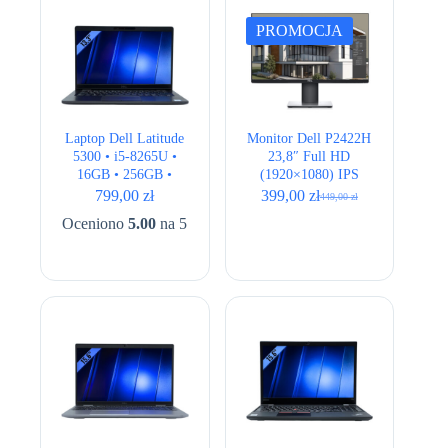
PROMOCJA
Laptop Dell Latitude
Monitor Dell P2422H
5300 • i5-8265U •
23,8″ Full HD
16GB • 256GB •
(1920×1080) IPS
UHD 620 •13.3″ Full
LED
799,00
zł
399,00
zł
449,00
zł
Pierwotna
Aktualna
HD
cena
cena
Oceniono
5.00
na 5
wynosiła:
wynosi:
449,00 zł.
399,00 zł.