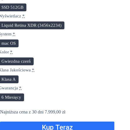
SSD 512GB
Wyświetlacz
*
Liquid Retina XDR (3456x2234)
System
*
mac OS
Kolor
*
Gwiezdna czerń
Klasa Jakościowa
*
Klasa A
Gwarancja
*
6 Miesięcy
Najniższa cena z 30 dni
7.999,00
zł
Kup Teraz