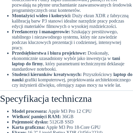
pozwalają na płynne uruchamianie zaawansowanych środowisk
programistycznych oraz kontenerów.
Montażyści wideo i koloryści:
Duży ekran XDR z fabryczną
kalibracją barw P3 stanowi idealne narzędzie pracy podczas
edycji materiałów filmowych o wysokiej rozdzielczości.
Freelancerzy i managerowie:
Szukający prestiżowego,
stabilnego i niezawodnego systemu, który nie zawiedzie
podczas kluczowych prezentacji i codziennej, intensywnej
pracy.
Przedsiębiorstwa i biura projektowe:
Doskonały,
ekonomicznie uzasadniony wybór jako inwestycja w
tani
laptop do firmy
, który parametrami technicznymi deklasuje
standardowe notebooki.
Studenci kierunków kreatywnych:
Przyszłościowy
laptop do
nauki
grafiki komputerowej, projektowania architektonicznego
czy inżynierii dźwięku, oferujący zapas mocy na wiele lat.
Specyfikacja techniczna
Model procesora:
Apple M3 Pro 12 CPU
Wielkość pamięci RAM:
36GB
Pojemność dysku:
512GB SSD
Karta graficzna:
Apple M3 Pro 18-Core GPU
Ekran:
16,2″ Liquid Retina XDR (3456×2234)