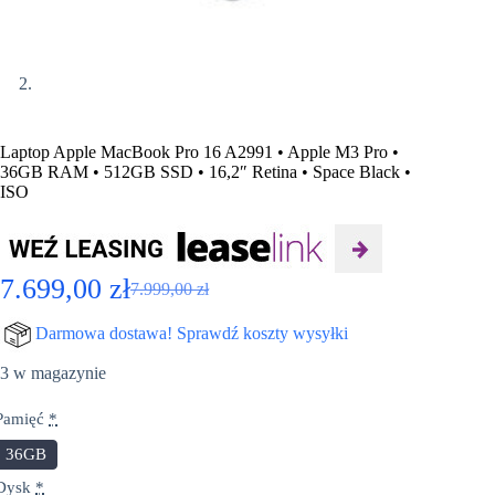
Laptop Apple MacBook Pro 16 A2991 • Apple M3 Pro •
36GB RAM • 512GB SSD • 16,2″ Retina • Space Black •
ISO
7.699,00
zł
7.999,00
zł
Pierwotna
Aktualna
cena
cena
Darmowa dostawa! Sprawdź koszty wysyłki
wynosiła:
wynosi:
3 w magazynie
7.999,00 zł.
7.699,00 zł.
Pamięć
*
36GB
Dysk
*