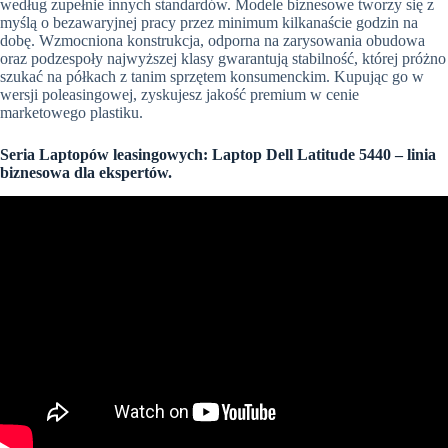
według zupełnie innych standardów. Modele biznesowe tworzy się z
myślą o bezawaryjnej pracy przez minimum kilkanaście godzin na
dobę. Wzmocniona konstrukcja, odporna na zarysowania obudowa
oraz podzespoły najwyższej klasy gwarantują stabilność, której próżno
szukać na półkach z tanim sprzętem konsumenckim. Kupując go w
wersji poleasingowej, zyskujesz jakość premium w cenie
marketowego plastiku.
Seria Laptopów leasingowych: Laptop Dell Latitude 5440 – linia
biznesowa dla ekspertów.