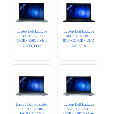
Laptop Dell Latitude
Laptop Dell Latitude
5530 • i7-1255U •
7490 • i7-8650U •
16GB • 256GB • Iris
8GB • 256GB • UHD
Xe • 15,6 ” Full HD
620 • 14.1″ Full HD •
2.599,00
zł
749,00
zł
QWERTY US
Laptop Dell Precision
Laptop Dell Latitude
3571 • i7-12800H •
5530 • i5-1235U •
16GB • 512GB •
16GB • 256GB • Intel