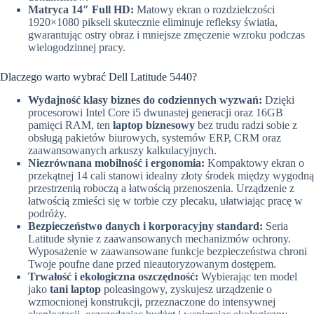
Matryca 14″ Full HD:
Matowy ekran o rozdzielczości
1920×1080 pikseli skutecznie eliminuje refleksy światła,
gwarantując ostry obraz i mniejsze zmęczenie wzroku podczas
wielogodzinnej pracy.
Dlaczego warto wybrać Dell Latitude 5440?
Wydajność klasy biznes do codziennych wyzwań:
Dzięki
procesorowi Intel Core i5 dwunastej generacji oraz 16GB
pamięci RAM, ten
laptop biznesowy
bez trudu radzi sobie z
obsługą pakietów biurowych, systemów ERP, CRM oraz
zaawansowanych arkuszy kalkulacyjnych.
Niezrównana mobilność i ergonomia:
Kompaktowy ekran o
przekątnej 14 cali stanowi idealny złoty środek między wygodną
przestrzenią roboczą a łatwością przenoszenia. Urządzenie z
łatwością zmieści się w torbie czy plecaku, ułatwiając pracę w
podróży.
Bezpieczeństwo danych i korporacyjny standard:
Seria
Latitude słynie z zaawansowanych mechanizmów ochrony.
Wyposażenie w zaawansowane funkcje bezpieczeństwa chroni
Twoje poufne dane przed nieautoryzowanym dostępem.
Trwałość i ekologiczna oszczędność:
Wybierając ten model
jako
tani laptop
poleasingowy, zyskujesz urządzenie o
wzmocnionej konstrukcji, przeznaczone do intensywnej