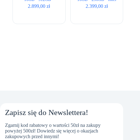
T600 4GB • 15,6″
UHD • 15,6 ” Full
2.899,00
zł
2.399,00
zł
Full HD • QWERTY
HD • QWERTY US
US
Zapisz się do Newslettera!
Zgarnij kod rabatowy o wartości 50zł na zakupy
powyżej 500zł! Dowiedz się więcej o okazjach
zakupowych przed innymi!