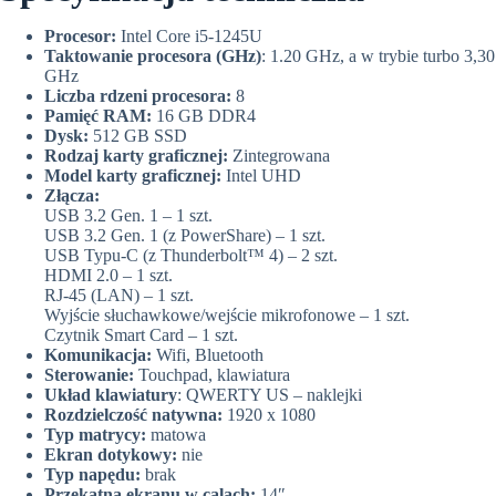
Procesor:
Intel Core i5-1245U
Taktowanie procesora (GHz)
: 1.20 GHz, a w trybie turbo 3,30
GHz
Liczba rdzeni procesora:
8
Pamięć RAM:
16 GB DDR4
Dysk:
512 GB SSD
Rodzaj karty graficznej:
Zintegrowana
Model karty graficznej:
Intel UHD
Złącza:
USB 3.2 Gen. 1 – 1 szt.
USB 3.2 Gen. 1 (z PowerShare) – 1 szt.
USB Typu-C (z Thunderbolt™ 4) – 2 szt.
HDMI 2.0 – 1 szt.
RJ-45 (LAN) – 1 szt.
Wyjście słuchawkowe/wejście mikrofonowe – 1 szt.
Czytnik Smart Card – 1 szt.
Komunikacja:
Wifi, Bluetooth
Sterowanie:
Touchpad, klawiatura
Układ klawiatury
: QWERTY US – naklejki
Rozdzielczość natywna:
1920 x 1080
Typ matrycy:
matowa
Ekran dotykowy:
nie
Typ napędu:
brak
Przekątna ekranu w calach:
14″