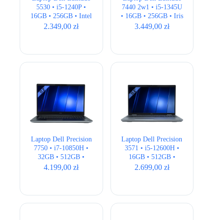
5530 • i5-1240P •
7440 2w1 • i5-1345U
16GB • 256GB • Intel
• 16GB • 256GB • Iris
UHD • 15,6 ” Full
Xe • 14″ FHD+ •
2.349,00
zł
3.449,00
zł
HD
BOX
Laptop Dell Precision
Laptop Dell Precision
7750 • i7-10850H •
3571 • i5-12600H •
32GB • 512GB •
16GB • 512GB •
Quadro RTX 3000
T600 4GB • 15,6″
4.199,00
zł
2.699,00
zł
6GB • 17,3″ FHD
Full HD • QWERTY
US