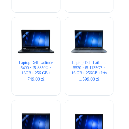
6GB • 17,3″ FHD
Laptop Dell Latitude
Laptop Dell Latitude
5490 • I5-8350U •
5520 • i5-1135G7 •
16GB • 256 GB •
16 GB • 256GB • Iris
Intel 620 HD • 14.1″
Xe • 15,6 ” Full HD
749,00
zł
1.599,00
zł
HD