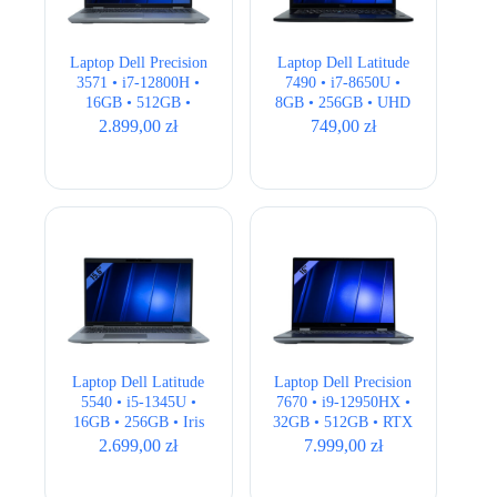
Laptop Dell Precision
Laptop Dell Latitude
3571 • i7-12800H •
7490 • i7-8650U •
16GB • 512GB •
8GB • 256GB • UHD
T600 4GB • 15,6″
620 • 14.1″ Full HD •
2.899,00
zł
749,00
zł
Full HD • QWERTY
QWERTY US
US
Laptop Dell Latitude
Laptop Dell Precision
5540 • i5-1345U •
7670 • i9-12950HX •
16GB • 256GB • Iris
32GB • 512GB • RTX
Xe • 15,6″ Full HD •
3080Ti 16GB • 16″
2.699,00
zł
7.999,00
zł
QWERTY US
4K • QWERTY US •
klasa A-