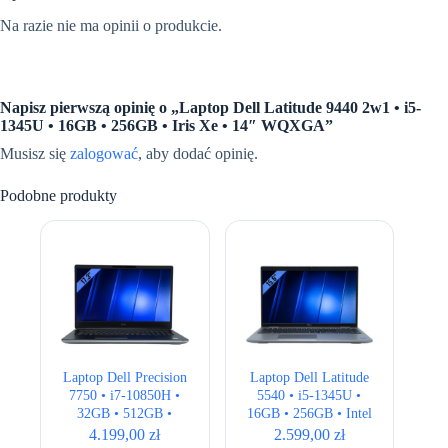
Na razie nie ma opinii o produkcie.
Napisz pierwszą opinię o „Laptop Dell Latitude 9440 2w1 • i5-
1345U • 16GB • 256GB • Iris Xe • 14″ WQXGA”
Musisz się
zalogować
, aby dodać opinię.
Podobne produkty
Laptop Dell Precision
Laptop Dell Latitude
7750 • i7-10850H •
5540 • i5-1345U •
32GB • 512GB •
16GB • 256GB • Intel
Quadro RTX 3000
UHD • 15,6″ Full HD
4.199,00
zł
2.599,00
zł