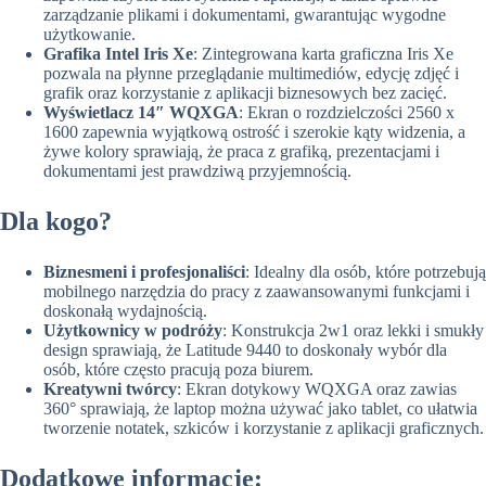
zarządzanie plikami i dokumentami, gwarantując wygodne
użytkowanie.
Grafika Intel Iris Xe
: Zintegrowana karta graficzna Iris Xe
pozwala na płynne przeglądanie multimediów, edycję zdjęć i
grafik oraz korzystanie z aplikacji biznesowych bez zacięć.
Wyświetlacz 14″ WQXGA
: Ekran o rozdzielczości 2560 x
1600 zapewnia wyjątkową ostrość i szerokie kąty widzenia, a
żywe kolory sprawiają, że praca z grafiką, prezentacjami i
dokumentami jest prawdziwą przyjemnością.
Dla kogo?
Biznesmeni i profesjonaliści
: Idealny dla osób, które potrzebują
mobilnego narzędzia do pracy z zaawansowanymi funkcjami i
doskonałą wydajnością.
Użytkownicy w podróży
: Konstrukcja 2w1 oraz lekki i smukły
design sprawiają, że Latitude 9440 to doskonały wybór dla
osób, które często pracują poza biurem.
Kreatywni twórcy
: Ekran dotykowy WQXGA oraz zawias
360° sprawiają, że laptop można używać jako tablet, co ułatwia
tworzenie notatek, szkiców i korzystanie z aplikacji graficznych.
Dodatkowe informacje: