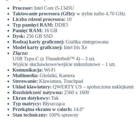
Procesor:
Intel Core i5-1345U
Taktowanie procesora (GHz):
w trybie turbo 4.70 GHz
Liczba rdzeni procesora:
10
Typ pamięci RAM:
DDR5
Pamięć RAM:
16 GB
Dysk:
256 GB SSD
Rodzaj karty graficznej:
Grafika zintegrowana
Model karty graficznej:
Intel Iris Xe
Złącza:
USB Typu-C (z Thunderbolt™ 4) – 3 szt.
Wyjście słuchawkowe/wejście mikrofonowe – 1 szt.
Komunikacja:
Wi-Fi
Multimedia:
Głośniki, Kamera
Sterowanie:
Klawiatura, Touchpad
Układ klawiatury:
QWERTY US – spolszczona naklejkami
Rozdzielczość natywna:
2560 x 1600
Ekran dotykowy:
Tak
Typ matrycy:
Błyszcząca
Przekątna ekranu w calach:
14.0″
Stan techniczny:
100% sprawny