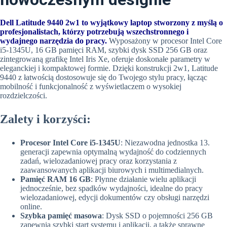
Dell Latitude 9440 2w1 to wyjątkowy laptop stworzony z myślą o
profesjonalistach, którzy potrzebują wszechstronnego i
wydajnego narzędzia do pracy.
Wyposażony w procesor Intel Core
i5-1345U, 16 GB pamięci RAM, szybki dysk SSD 256 GB oraz
zintegrowaną grafikę Intel Iris Xe, oferuje doskonałe parametry w
eleganckiej i kompaktowej formie. Dzięki konstrukcji 2w1, Latitude
9440 z łatwością dostosowuje się do Twojego stylu pracy, łącząc
mobilność i funkcjonalność z wyświetlaczem o wysokiej
rozdzielczości.
Zalety i korzyści:
Procesor Intel Core i5-1345U
: Niezawodna jednostka 13.
generacji zapewnia optymalną wydajność do codziennych
zadań, wielozadaniowej pracy oraz korzystania z
zaawansowanych aplikacji biurowych i multimedialnych.
Pamięć RAM 16 GB
: Płynne działanie wielu aplikacji
jednocześnie, bez spadków wydajności, idealne do pracy
wielozadaniowej, edycji dokumentów czy obsługi narzędzi
online.
Szybka pamięć masowa
: Dysk SSD o pojemności 256 GB
zapewnia szybki start systemu i aplikacji, a także sprawne