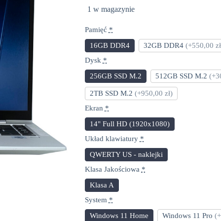
1 w magazynie
Pamięć
*
16GB DDR4
32GB DDR4
(+550,00 zł
Dysk
*
256GB SSD M.2
512GB SSD M.2
(+3
2TB SSD M.2
(+950,00 zł)
Ekran
*
14" Full HD (1920x1080)
Układ klawiatury
*
QWERTY US - naklejki
Klasa Jakościowa
*
Klasa A
System
*
Windows 11 Home
Windows 11 Pro
(+