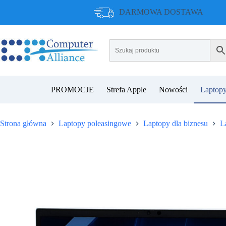
Przejdź
DARMOWA DOSTAWA
do
treści
PROMOCJE
Strefa Apple
Nowości
Laptopy
Strona główna
Laptopy poleasingowe
Laptopy dla biznesu
L