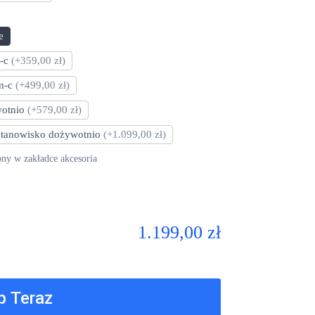
e
m-c
(+359,00 zł)
 m-c
(+499,00 zł)
wotnio
(+579,00 zł)
 stanowisko dożywotnio
(+1.099,00 zł)
pny w zakładce akcesoria
1.199,00 zł
p Teraz