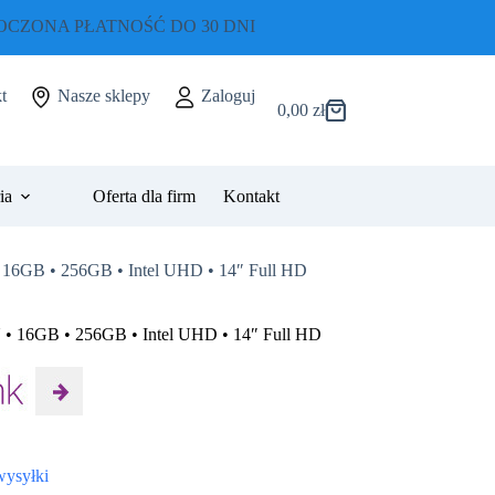
CZONA PŁATNOŚĆ DO 30 DNI
t
Nasze sklepy
Zaloguj
0,00
zł
Koszyk
ia
Oferta dla firm
Kontakt
• 16GB • 256GB • Intel UHD • 14″ Full HD
 • 16GB • 256GB • Intel UHD • 14″ Full HD
wysyłki