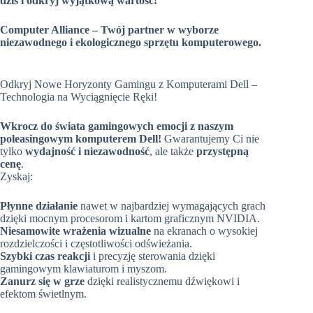
dziś i odkryj wyjątkową wartość!
Computer Alliance – Twój partner w wyborze
niezawodnego i ekologicznego sprzętu komputerowego.
Odkryj Nowe Horyzonty Gamingu z Komputerami Dell –
Technologia na Wyciągnięcie Ręki!
Wkrocz do świata gamingowych emocji z naszym
poleasingowym komputerem Dell!
Gwarantujemy Ci nie
tylko
wydajność i niezawodność
, ale także
przystępną
cenę
.
Zyskaj:
Płynne działanie
nawet w najbardziej wymagających grach
dzięki mocnym procesorom i kartom graficznym NVIDIA.
Niesamowite wrażenia wizualne
na ekranach o wysokiej
rozdzielczości i częstotliwości odświeżania.
Szybki czas reakcji
i precyzję sterowania dzięki
gamingowym klawiaturom i myszom.
Zanurz się w grze
dzięki realistycznemu dźwiękowi i
efektom świetlnym.