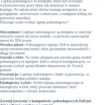
Laptop poleasingowy to komputer, który był wcześniej
wykorzystywany przez firmy lub instytucje w ramach
leasingu. Po zakończeniu okresu leasingu komputery te są
przeglądane, serwisowane i odnawiane, a następnie trafiają do
ponownej sprzedaży.
Dlaczego warto wybrać laptop poleasingowy?
Oszczędność:
Laptopy poleasingowe są dostępne w znacznie
niższych cenach niż nowe modele, co pozwala zaoszczędzić
nawet do 70% kwoty.
Wysoka jakość:
Poleasingowe laptopy Dell to sprawdzony
sprzęt renomowanej marki, który gwarantuje niezawodność i
długą żywotność.
Szeroki wybór:
Na rynku dostępna jest szeroka gama modeli
poleasingowych laptopów Dell o różnych konfiguracjach, co
pozwala wybrać sprzęt idealnie dopasowany do Twoich
potrzeb.
Gwarancja:
Laptopy poleasingowe objęte są gwarancją, co
zapewnia bezpieczeństwo zakupu.
Ekologiczny wybór:
Wybór laptopa poleasingowego to
ekologiczny wybór, który pozwala zmniejszyć ilość
elektroodpadów i chronić środowisko.
Zacznij korzystać z komputerów poleasingowych Dell już