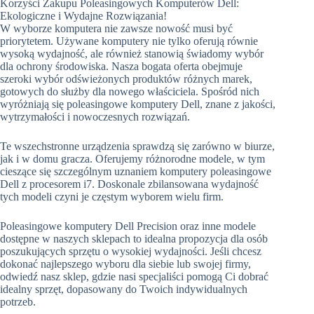
Korzyści Zakupu Poleasingowych Komputerów Dell:
Ekologiczne i Wydajne Rozwiązania!
W wyborze komputera nie zawsze nowość musi być
priorytetem. Używane komputery nie tylko oferują równie
wysoką wydajność, ale również stanowią świadomy wybór
dla ochrony środowiska. Nasza bogata oferta obejmuje
szeroki wybór odświeżonych produktów różnych marek,
gotowych do służby dla nowego właściciela. Spośród nich
wyróżniają się poleasingowe komputery Dell, znane z jakości,
wytrzymałości i nowoczesnych rozwiązań.
Te wszechstronne urządzenia sprawdzą się zarówno w biurze,
jak i w domu gracza. Oferujemy różnorodne modele, w tym
cieszące się szczególnym uznaniem komputery poleasingowe
Dell z procesorem i7. Doskonale zbilansowana wydajność
tych modeli czyni je częstym wyborem wielu firm.
Poleasingowe komputery Dell Precision oraz inne modele
dostępne w naszych sklepach to idealna propozycja dla osób
poszukujących sprzętu o wysokiej wydajności. Jeśli chcesz
dokonać najlepszego wyboru dla siebie lub swojej firmy,
odwiedź nasz sklep, gdzie nasi specjaliści pomogą Ci dobrać
idealny sprzęt, dopasowany do Twoich indywidualnych
potrzeb.