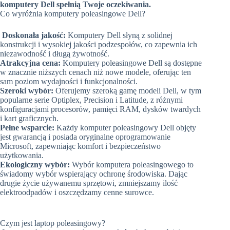
komputery Dell spełnią Twoje oczekiwania.
Co wyróżnia komputery poleasingowe Dell?
Doskonała jakość:
Komputery Dell słyną z solidnej
konstrukcji i wysokiej jakości podzespołów, co zapewnia ich
niezawodność i długą żywotność.
Atrakcyjna cena:
Komputery poleasingowe Dell są dostępne
w znacznie niższych cenach niż nowe modele, oferując ten
sam poziom wydajności i funkcjonalności.
Szeroki wybór:
Oferujemy szeroką gamę modeli Dell, w tym
popularne serie Optiplex, Precision i Latitude, z różnymi
konfiguracjami procesorów, pamięci RAM, dysków twardych
i kart graficznych.
Pełne wsparcie:
Każdy komputer poleasingowy Dell objęty
jest gwarancją i posiada oryginalne oprogramowanie
Microsoft, zapewniając komfort i bezpieczeństwo
użytkowania.
Ekologiczny wybór:
Wybór komputera poleasingowego to
świadomy wybór wspierający ochronę środowiska. Dając
drugie życie używanemu sprzętowi, zmniejszamy ilość
elektroodpadów i oszczędzamy cenne surowce.
Czym jest laptop poleasingowy?