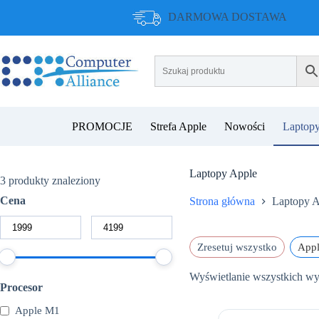
Przejdź
DARMOWA DOSTAWA
do
treści
PROMOCJE
Strefa Apple
Nowości
Laptopy
Laptopy Apple
3
produkty znaleziony
Cena
Strona główna
Laptopy A
Zresetuj wszystko
App
Wyświetlanie wszystkich w
Procesor
Apple M1