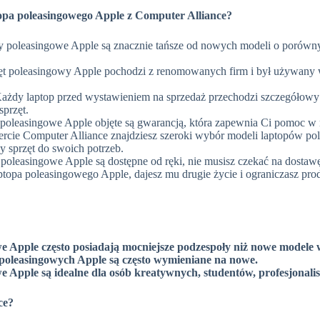
opa poleasingowego Apple z Computer Alliance?
 poleasingowe Apple są znacznie tańsze od nowych modeli o porówn
t poleasingowy Apple pochodzi z renomowanych firm i był używany w
ażdy laptop przed wystawieniem na sprzedaż przechodzi szczegółowy p
przęt.
oleasingowe Apple objęte są gwarancją, która zapewnia Ci pomoc w r
rcie Computer Alliance znajdziesz szeroki wybór modeli laptopów pol
y sprzęt do swoich potrzeb.
poleasingowe Apple są dostępne od ręki, nie musisz czekać na dostaw
topa poleasingowego Apple, dajesz mu drugie życie i ograniczasz prod
 Apple często posiadają mocniejsze podzespoły niż nowe modele w
 poleasingowych Apple są często wymieniane na nowe.
 Apple są idealne dla osób kreatywnych, studentów, profesjonali
ce?