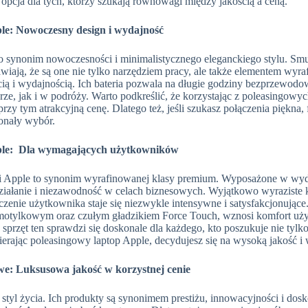
a opcja dla tych, którzy szukają równowagi między jakością a ceną.
le: Nowoczesny design i wydajność
 synonim nowoczesności i minimalistycznego eleganckiego stylu. Smuk
wiają, że są one nie tylko narzędziem pracy, ale także elementem wy
cią i wydajnością. Ich bateria pozwala na długie godziny bezprzewodo
e, jak i w podróży. Warto podkreślić, że korzystając z poleasingowy
rzy tym atrakcyjną cenę. Dlatego też, jeśli szukasz połączenia piękna,
onały wybór.
ple: Dla wymagających użytkowników
 Apple to synonim wyrafinowanej klasy premium. Wyposażone w wydajn
iałanie i niezawodność w celach biznesowych. Wyjątkowo wyraziste k
czenie użytkownika staje się niezwykle intensywne i satysfakcjonując
otylkowym oraz czułym gładzikiem Force Touch, wznosi komfort uży
sprzęt ten sprawdzi się doskonale dla każdego, kto poszukuje nie tylko
rając poleasingowy laptop Apple, decydujesz się na wysoką jakość i w
we: Luksusowa jakość w korzystnej cenie
o styl życia. Ich produkty są synonimem prestiżu, innowacyjności i dosk