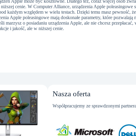
ądzeń Apple może być kosztowne. Dlatego też, coraz więcej osób zwr
w niższej cenie. W Computer Alliance, urządzenia Apple poleasingowe s
od każdym względem w wielu testach. Dzięki temu masz pewność, że u
dzenia Apple poleasingowe mają doskonałe parametry, które pozwalają n
jeśli marzysz o posiadaniu urządzenia Apple, ale nie chcesz przepłaca
cje i jakość, ale w niższej cenie.
Nasza oferta
Współpracujemy ze sprawdzonymi partnera