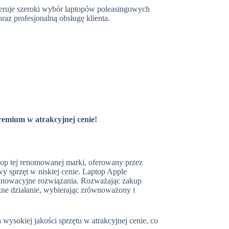
eruje szeroki wybór laptopów poleasingowych
az profesjonalną obsługę klienta.
remium w atrakcyjnej cenie!
top tej renomowanej marki, oferowany przez
y sprzęt w niskiej cenie. Laptop Apple
innowacyjne rozwiązania. Rozważając zakup
czne działanie, wybierając zrównoważony i
ysokiej jakości sprzętu w atrakcyjnej cenie, co