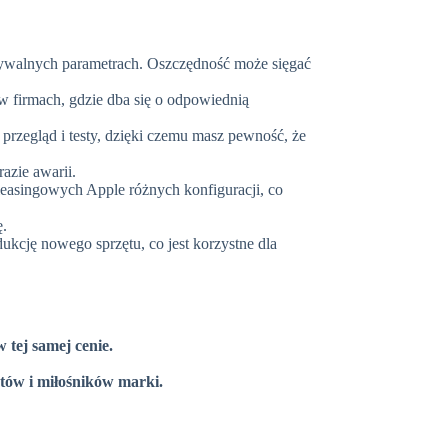
ywalnych parametrach. Oszczędność może sięgać
 firmach, gdzie dba się o odpowiednią
rzegląd i testy, dzięki czemu masz pewność, że
azie awarii.
easingowych Apple różnych konfiguracji, co
ę.
ukcję nowego sprzętu, co jest korzystne dla
 tej samej cenie.
stów i miłośników marki.