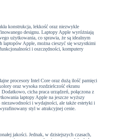
ła konstrukcja, lekkość oraz niezwykle
rafinowanego designu. Laptopy Apple wyróżniają
wego użytkowania, co sprawia, że są idealnym
ch laptopów Apple, można cieszyć się wszystkimi
 funkcjonalności i oszczędności, komputery
e procesory Intel Core oraz dużą ilość pamięci
olory oraz wysoka rozdzielczość ekranu
e. Dodatkowo, cicha praca urządzeń, połączona z
tkowania laptopy Apple na jeszcze wyższy
 niezawodności i wydajności, ale także estetyki i
yrafinowany styl w atrakcyjnej cenie.
onałej jakości. Jednak, w dzisiejszych czasach,