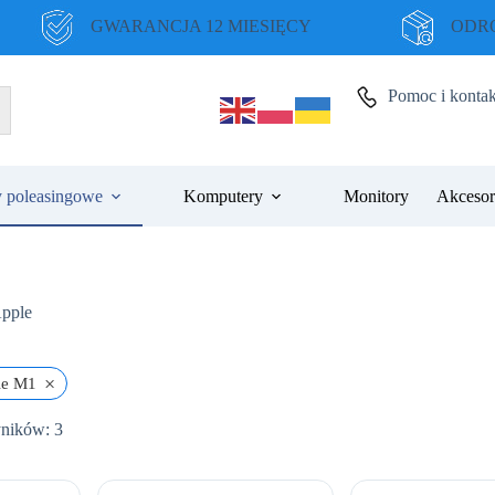
GWARANCJA 12 MIESIĘCY
ODRO
Pomoc i kontak
 poleasingowe
Komputery
Monitory
Akcesor
pple
×
le M1
Posortowane
yników: 3
według
ceny:
od