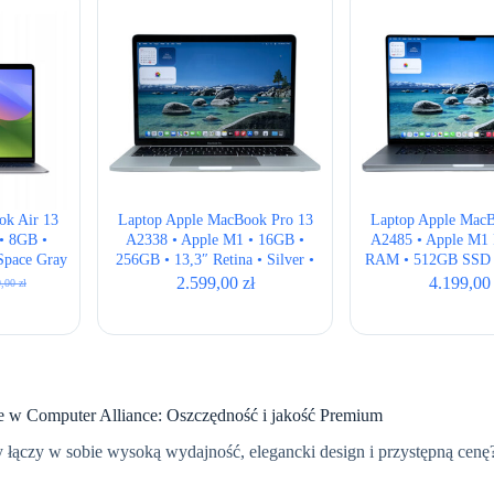
niskiej
do
wysokiej
ok Air 13
Laptop Apple MacBook Pro 13
Laptop Apple MacB
• 8GB •
A2338 • Apple M1 • 16GB •
A2485 • Apple M1 
Space Gray
256GB • 13,3″ Retina • Silver •
RAM • 512GB SSD •
ANSI
• ISO
2.599,00
zł
4.199,0
9,00
zł
otna
alna
iła:
i:
,00 zł.
,00 zł.
 w Computer Alliance: Oszczędność i jakość Premium
y łączy w sobie wysoką wydajność, elegancki design i przystępną ce