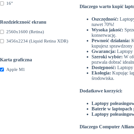
16"
Dlaczego warto kupić lapt
Oszczędność:
Laptopy
Rozdzielczność ekranu
nawet 70%!
Wysoka jakość:
Sprzę
2560x1600 (Retina)
konserwację.
Pewność działania:
K
3456x2234 (Liquid Retina XDR)
kupujesz sprawdzony s
Gwarancja:
Laptopy p
Szeroki wybór:
W ofe
Karta graficzna
pozwala dobrać idealn
Dostępność:
Laptopy 
Apple M1
Ekologia:
Kupując lap
środowiska.
Dodatkowe korzyści:
Laptopy poleasingowe
Baterie w laptopach
Laptopy poleasingowe
Dlaczego Computer Allian