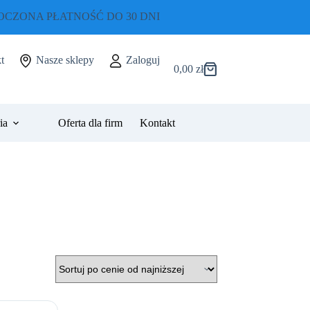
CZONA PŁATNOŚĆ DO 30 DNI
t
Nasze sklepy
Zaloguj
0,00
zł
Koszyk
ia
Oferta dla firm
Kontakt