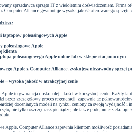
owany sprzedawca sprzętu IT z wieloletnim doświadczeniem. Firma of
. Computer Alliance gwarantuje wysoką jakość oferowanego sprzętu or
dziesz:
i laptopów poleasingowych Apple
y poleasingowe Apple
ę klienta
ptopa poleasingowego Apple online lub w sklepie stacjonarnym
owego Apple z Computer Alliance, zyskujesz niezawodny sprzęt p
e – wysoka jakość w atrakcyjnej cenie
Apple to gwarancja doskonałej jakości w korzystnej cenie. Każdy lap
zi przez szczegółowy proces regeneracji, zapewniając pełnowartościow
bardziej docenianych modeli na rynku, ceniony za swoją wydajność i 
rzętu, nie tylko oszczędzasz pieniądze, ale także podejmujesz ekologi
odukt.
we Apple, Computer Alliance zapewnia klientom możliwość posiadania w