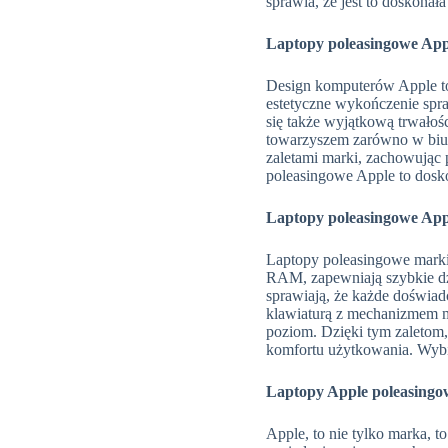
sprawia, że jest to doskonał
Laptopy poleasingowe App
Design komputerów Apple to
estetyczne wykończenie spra
się także wyjątkową trwałoś
towarzyszem zarówno w biurz
zaletami marki, zachowując p
poleasingowe Apple to dosk
Laptopy poleasingowe Ap
Laptopy poleasingowe marki
RAM, zapewniają szybkie dz
sprawiają, że każde doświad
klawiaturą z mechanizmem m
poziom. Dzięki tym zaletom, 
komfortu użytkowania. Wybie
Laptopy Apple poleasingo
Apple, to nie tylko marka, t