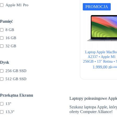
Apple M1 Pro
PROMOCJA
Pamięć
8 GB
16 GB
32 GB
Laptop Apple MacBo
A2337 • Apple M1 
256GB • 13″ Retina • 
Dysk
• ISO
1.999,00
zł
2.09
Pierw
Aktu
256 GB SSD
cena
cena
wynos
wynos
512 GB SSD
2.099
1.999
Przekątna Ekranu
Laptopy poleasingowe Apple
13"
Szukasz laptopa Apple, któr
oferty Computer Alliance!
13,3"