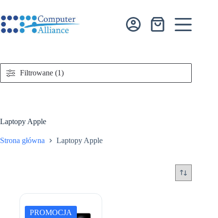
Przejdź
do
treści
Koszyk
Filtrowane (1)
Laptopy Apple
Strona główna
Laptopy Apple
PROMOCJA