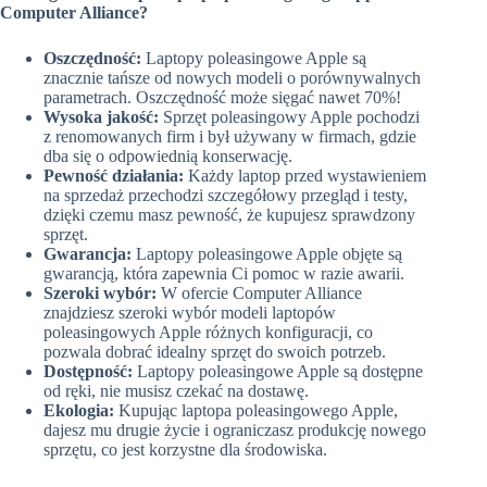
Computer Alliance?
Oszczędność:
Laptopy poleasingowe Apple są
znacznie tańsze od nowych modeli o porównywalnych
parametrach. Oszczędność może sięgać nawet 70%!
Wysoka jakość:
Sprzęt poleasingowy Apple pochodzi
z renomowanych firm i był używany w firmach, gdzie
dba się o odpowiednią konserwację.
Pewność działania:
Każdy laptop przed wystawieniem
na sprzedaż przechodzi szczegółowy przegląd i testy,
dzięki czemu masz pewność, że kupujesz sprawdzony
sprzęt.
Gwarancja:
Laptopy poleasingowe Apple objęte są
gwarancją, która zapewnia Ci pomoc w razie awarii.
Szeroki wybór:
W ofercie Computer Alliance
znajdziesz szeroki wybór modeli laptopów
poleasingowych Apple różnych konfiguracji, co
pozwala dobrać idealny sprzęt do swoich potrzeb.
Dostępność:
Laptopy poleasingowe Apple są dostępne
od ręki, nie musisz czekać na dostawę.
Ekologia:
Kupując laptopa poleasingowego Apple,
dajesz mu drugie życie i ograniczasz produkcję nowego
sprzętu, co jest korzystne dla środowiska.