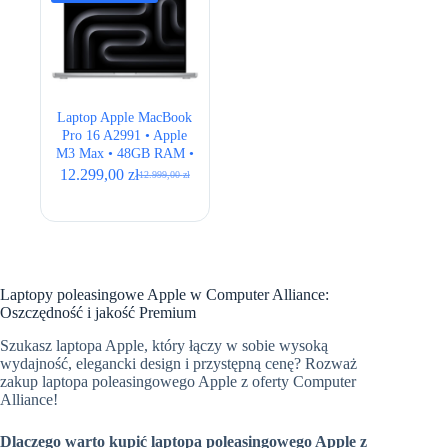
Laptop Apple MacBook
Pro 16 A2991 • Apple
M3 Max • 48GB RAM •
512GB SSD • 16,2″
12.299,00
zł
12.999,00
zł
Pierwotna
Aktualna
Retina • Silver • BOX
cena
cena
NEW
wynosiła:
wynosi:
12.999,00 zł.
12.299,00 zł.
Laptopy poleasingowe Apple w Computer Alliance:
Oszczędność i jakość Premium
Szukasz laptopa Apple, który łączy w sobie wysoką
wydajność, elegancki design i przystępną cenę? Rozważ
zakup laptopa poleasingowego Apple z oferty Computer
Alliance!
Dlaczego warto kupić laptopa poleasingowego Apple z