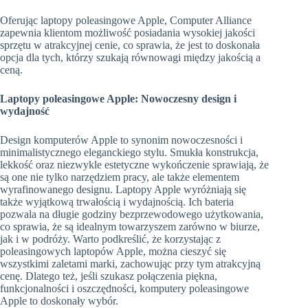
Oferując laptopy poleasingowe Apple, Computer Alliance
zapewnia klientom możliwość posiadania wysokiej jakości
sprzętu w atrakcyjnej cenie, co sprawia, że jest to doskonała
opcja dla tych, którzy szukają równowagi między jakością a
ceną.
Laptopy poleasingowe Apple: Nowoczesny design i
wydajność
Design komputerów Apple to synonim nowoczesności i
minimalistycznego eleganckiego stylu. Smukła konstrukcja,
lekkość oraz niezwykle estetyczne wykończenie sprawiają, że
są one nie tylko narzędziem pracy, ale także elementem
wyrafinowanego designu. Laptopy Apple wyróżniają się
także wyjątkową trwałością i wydajnością. Ich bateria
pozwala na długie godziny bezprzewodowego użytkowania,
co sprawia, że są idealnym towarzyszem zarówno w biurze,
jak i w podróży. Warto podkreślić, że korzystając z
poleasingowych laptopów Apple, można cieszyć się
wszystkimi zaletami marki, zachowując przy tym atrakcyjną
cenę. Dlatego też, jeśli szukasz połączenia piękna,
funkcjonalności i oszczędności, komputery poleasingowe
Apple to doskonały wybór.