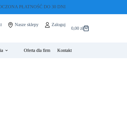
CZONA PŁATNOŚĆ DO 30 DNI
t
Nasze sklepy
Zaloguj
0,00
zł
Koszyk
ia
Oferta dla firm
Kontakt