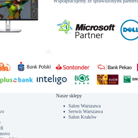
Współpracujemy ze sprawdzonymi partnera
Nasze sklepy
Salon Warszawa
vo
Serwis Warszawa
Salon Kraków
e
ll
enovo