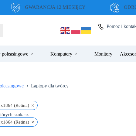
GWARANCJA 12 MIESIĘCY
ODRO
Pomoc i kontak
 poleasingowe
Komputery
Monitory
Akcesor
oleasingowe
Laptopy dla twórcy
×
x1864 (Retina)
tórych szukasz.
×
x1864 (Retina)