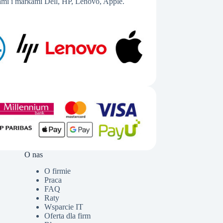
mi i markami Dell, HP, Lenovo, Apple.
O nas
O firmie
Praca
FAQ
Raty
Wsparcie IT
Oferta dla firm