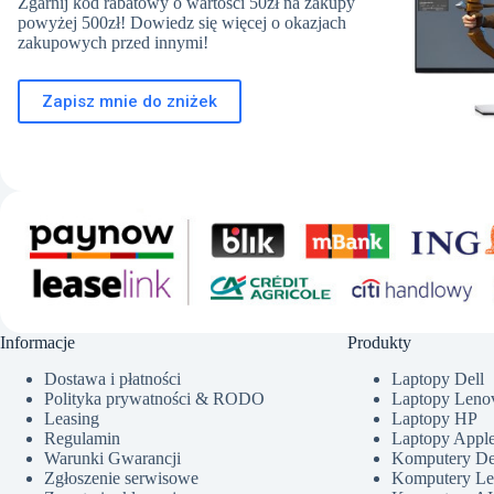
Zgarnij kod rabatowy o wartości 50zł na zakupy
powyżej 500zł! Dowiedz się więcej o okazjach
zakupowych przed innymi!
Zapisz mnie do zniżek
Informacje
Produkty
Dostawa i płatności
Laptopy Dell
Polityka prywatności & RODO
Laptopy Leno
Leasing
Laptopy HP
Regulamin
Laptopy Appl
Warunki Gwarancji
Komputery De
Zgłoszenie serwisowe
Komputery L