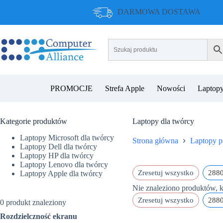
Przejdź
DARMOWA DOSTAWA
do
treści
PROMOCJE
Strefa Apple
Nowości
Laptopy
Kategorie produktów
Laptopy dla twórcy
Laptopy Microsoft dla twórcy
Strona główna
Laptopy p
Laptopy Dell dla twórcy
Laptopy HP dla twórcy
Laptopy Lenovo dla twórcy
Zresetuj wszystko
2880
Laptopy Apple dla twórcy
Nie znaleziono produktów, k
Zresetuj wszystko
2880
0
produkt znaleziony
Rozdzielczność ekranu