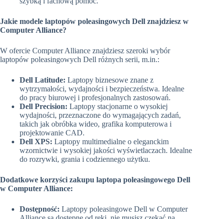
szybką i fachową pomoc.
Jakie modele laptopów poleasingowych Dell znajdziesz w
Computer Alliance?
W ofercie Computer Alliance znajdziesz szeroki wybór
laptopów poleasingowych Dell różnych serii, m.in.:
Dell Latitude:
Laptopy biznesowe znane z
wytrzymałości, wydajności i bezpieczeństwa. Idealne
do pracy biurowej i profesjonalnych zastosowań.
Dell Precision:
Laptopy stacjonarne o wysokiej
wydajności, przeznaczone do wymagających zadań,
takich jak obróbka wideo, grafika komputerowa i
projektowanie CAD.
Dell XPS:
Laptopy multimedialne o eleganckim
wzornictwie i wysokiej jakości wyświetlaczach. Idealne
do rozrywki, grania i codziennego użytku.
Dodatkowe korzyści zakupu laptopa poleasingowego Dell
w Computer Alliance:
Dostępność:
Laptopy poleasingowe Dell w Computer
Alliance są dostępne od ręki, nie musisz czekać na