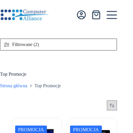
Przejdź
do
treści
Koszyk
Filtrowane (2)
Top Promocje
Strona główna
Top Promocje
PROMOCJA
PROMOCJA