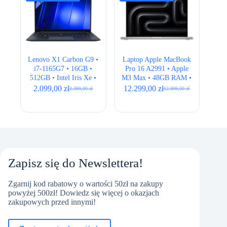
Lenovo X1 Carbon G9 •
Laptop Apple MacBook
i7-1165G7 • 16GB •
Pro 16 A2991 • Apple
512GB • Intel Iris Xe •
M3 Max • 48GB RAM •
14″ FHD+
512GB SSD • 16,2″
2.099,00
zł
12.299,00
zł
2.399,00
zł
12.999,00
zł
Pierwotna
Aktualna
Pierwotna
Aktualna
Retina • Silver • BOX
cena
cena
cena
cena
NEW
wynosiła:
wynosi:
wynosiła:
wynosi:
2.399,00 zł.
2.099,00 zł.
12.999,00 zł.
12.299,00 zł.
Zapisz się do Newslettera!
Zgarnij kod rabatowy o wartości 50zł na zakupy
powyżej 500zł! Dowiedz się więcej o okazjach
zakupowych przed innymi!