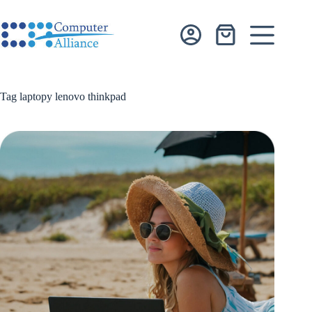
Przejdź
do
treści
Koszyk
Tag
laptopy lenovo thinkpad