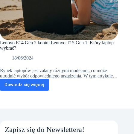
Lenovo E14 Gen 2 kontra Lenovo T15 Gen 1: Który laptop
wybrać?
18/06/2024
Rynek laptopów jest zalany różnymi modelami, co może
utrudnić wybór odpowiedniego urządzenia. W tym artykule…
Dowiedz się więcej
Lenovo
E14
Gen
2
kontra
Lenovo
T15
Gen
Zapisz się do Newslettera!
1: