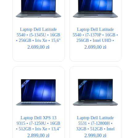
Laptop Dell Latitude
Laptop Dell Latitude
5540 • i5-1345U • 16GB
5540 • i7-1370P • 16GB •
• 256GB • Iris Xe • 15,6″
256GB • Intel UHD •
Full HD • QWERTY US
15,6″ Full HD
2.699,00
zł
2.699,00
zł
Laptop Dell XPS 13
Laptop Dell Latitude
9315 • i7-1250U • 16GB
5531 • i7-12800H •
• 512GB • Iris Xe • 13,4″
32GB • 512GB • Intel
Full HD+
UHD Graphics • 15,6″
2.899,00
zł
2.999,00
zł