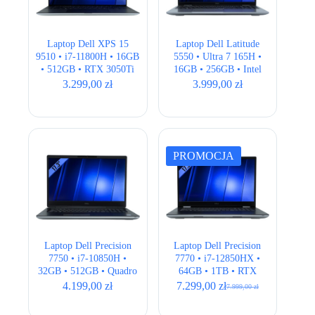
Laptop Dell XPS 15
Laptop Dell Latitude
9510 • i7-11800H • 16GB
5550 • Ultra 7 165H •
• 512GB • RTX 3050Ti
16GB • 256GB • Intel
4GB • 15,6″ Full HD+
Graphics • 15,6″ Full HD
3.299,00
zł
3.999,00
zł
PROMOCJA
Laptop Dell Precision
Laptop Dell Precision
7750 • i7-10850H •
7770 • i7-12850HX •
32GB • 512GB • Quadro
64GB • 1TB • RTX
RTX 3000 6GB • 17,3″
A3000 12GB • 17,3″ •
4.199,00
zł
7.299,00
zł
7.999,00
zł
Pierwotna
Aktualna
FHD
Full HD
cena
cena