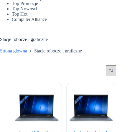
Top Promocje
Top Nowości
Top Hot
Computer Alliance
Stacje robocze i graficzne
Strona główna
Stacje robocze i graficzne