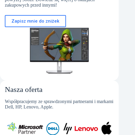
zakupowych przed innymi!
Zapisz mnie do zniżek
Nasza oferta
Współpracujemy ze sprawdzonymi partnerami i markami
Dell, HP, Lenovo, Apple.