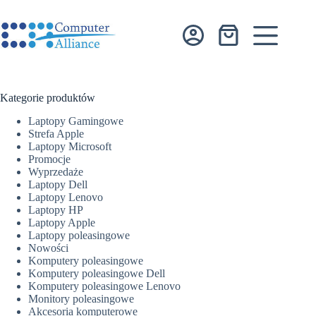
Przejdź
do
treści
Koszyk
Kategorie produktów
Laptopy Gamingowe
Strefa Apple
Laptopy Microsoft
Promocje
Wyprzedaże
Laptopy Dell
Laptopy Lenovo
Laptopy HP
Laptopy Apple
Laptopy poleasingowe
Nowości
Komputery poleasingowe
Komputery poleasingowe Dell
Komputery poleasingowe Lenovo
Monitory poleasingowe
Akcesoria komputerowe