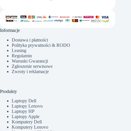
Informacje
Dostawa i płatności
Polityka prywatności & RODO
Leasing
Regulamin
Warunki Gwarancji
Zgłoszenie serwisowe
Zwroty i reklamacje
Produkty
Laptopy Dell
Laptopy Lenovo
Laptopy HP
Laptopy Apple
Komputery Dell
Komputery Lenovo