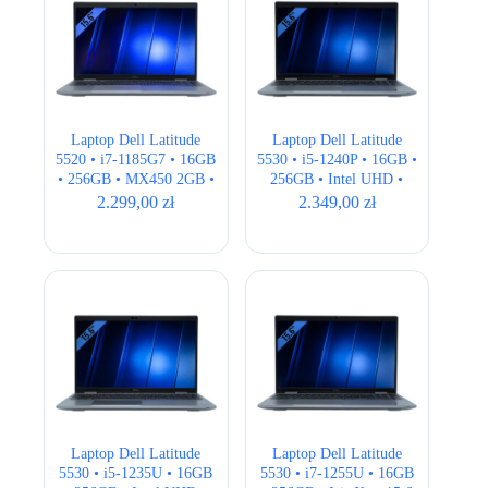
Laptop Dell Latitude
Laptop Dell Latitude
5520 • i7-1185G7 • 16GB
5530 • i5-1240P • 16GB •
• 256GB • MX450 2GB •
256GB • Intel UHD •
15,6″ Full HD
15,6 ” Full HD
2.299,00
zł
2.349,00
zł
Laptop Dell Latitude
Laptop Dell Latitude
5530 • i5-1235U • 16GB
5530 • i7-1255U • 16GB