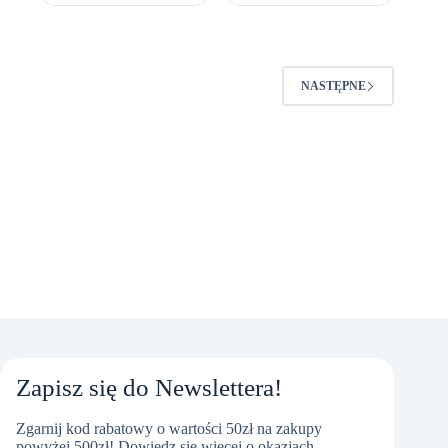
wynosiła:
wynosi:
7.999,00 zł.
7.299,00 zł.
NASTĘPNE
Zapisz się do Newslettera!
Zgarnij kod rabatowy o wartości 50zł na zakupy
powyżej 500zł! Dowiedz się więcej o okazjach