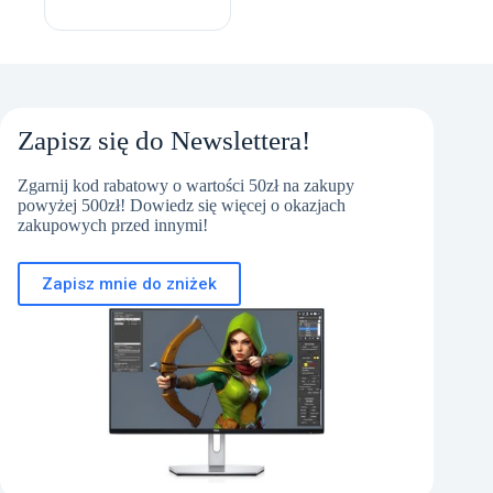
cena
cena
wynosiła:
wynosi:
7.999,00 zł.
7.299,00 zł.
Zapisz się do Newslettera!
Zgarnij kod rabatowy o wartości 50zł na zakupy
powyżej 500zł! Dowiedz się więcej o okazjach
zakupowych przed innymi!
Zapisz mnie do zniżek