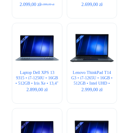
14″ FHD+
Full HD+
2.099,00
zł
2.699,00
zł
2.399,00
zł
Pierwotna
Aktualna
cena
cena
wynosiła:
wynosi:
2.399,00 zł.
2.099,00 zł.
Laptop Dell XPS 13
Lenovo ThinkPad T14
9315 • i7-1250U • 16GB
G3 • i7-1265U • 16GB •
• 512GB • Iris Xe • 13,4″
512GB • Intel UHD •
Full HD+
14,1″ WUXGA •
2.899,00
zł
2.999,00
zł
QWERTY US • LTE