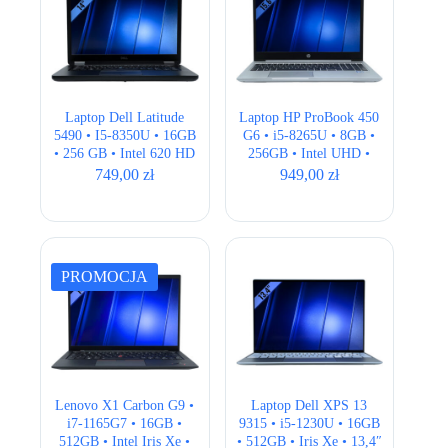
Laptop Dell Latitude
Laptop HP ProBook 450
5490 • I5-8350U • 16GB
G6 • i5-8265U • 8GB •
• 256 GB • Intel 620 HD
256GB • Intel UHD •
• 14.1″ HD
15,6″ Full HD
749,00
zł
949,00
zł
PROMOCJA
Lenovo X1 Carbon G9 •
Laptop Dell XPS 13
i7-1165G7 • 16GB •
9315 • i5-1230U • 16GB
512GB • Intel Iris Xe •
• 512GB • Iris Xe • 13,4″