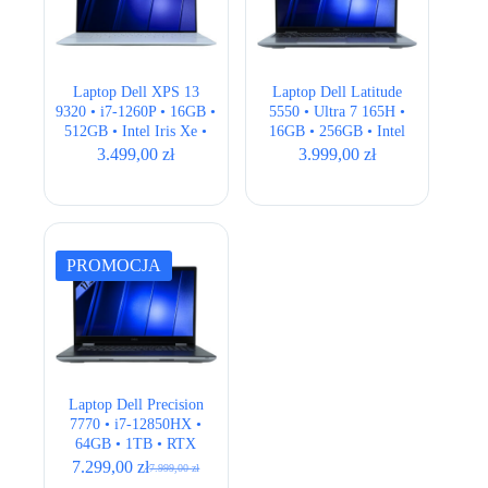
Laptop Dell XPS 13
Laptop Dell Latitude
9320 • i7-1260P • 16GB •
5550 • Ultra 7 165H •
512GB • Intel Iris Xe •
16GB • 256GB • Intel
13.4″ 3.5K OLED
Graphics • 15,6″ Full HD
3.499,00
zł
3.999,00
zł
DOTYK
PROMOCJA
Laptop Dell Precision
7770 • i7-12850HX •
64GB • 1TB • RTX
A3000 12GB • 17,3″ •
7.299,00
zł
7.999,00
zł
Pierwotna
Aktualna
Full HD