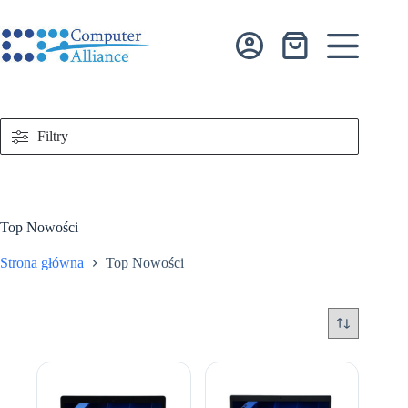
Przejdź
do
treści
Koszyk
Filtry
Top Nowości
Strona główna
Top Nowości