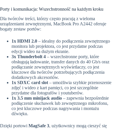
Porty i komunikacja: Wszechstronność na każdym kroku
Dla twórców treści, którzy często pracują z wieloma
urządzeniami zewnętrznymi, MacBook Pro A2442 oferuje
bogaty zestaw portów:
1x HDMI 2.0
– idealny do podłączenia zewnętrznego
monitora lub projektora, co jest przydatne podczas
edycji wideo na dużym ekranie.
3x Thunderbolt 4
– wszechstronne porty, które
obsługują ładowanie, transfer danych do 40 Gb/s oraz
podłączanie zewnętrznych wyświetlaczy, co jest
kluczowe dla twórców potrzebujących podłączenia
dodatkowych akcesoriów.
1x SDXC card slot
– umożliwia szybkie przenoszenie
zdjęć i wideo z kart pamięci, co jest szczególnie
przydatne dla fotografów i youtuberów.
1x 3.5 mm minijack audio
– zapewnia bezpośrednie
podłączenie słuchawek lub zewnętrznego mikrofonu,
co jest kluczowe podczas nagrywania i montażu
dźwięku.
Dzięki portowi
MagSafe 3
, użytkownicy mogą cieszyć się