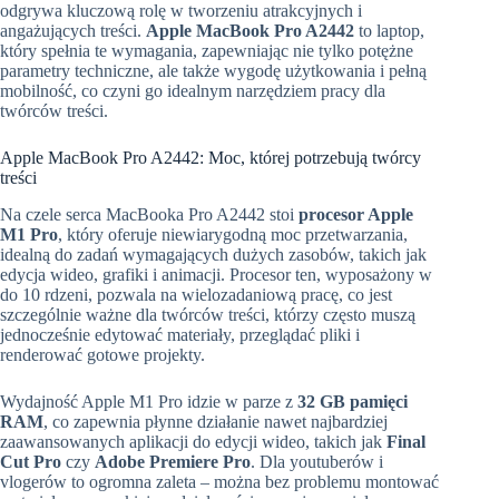
odgrywa kluczową rolę w tworzeniu atrakcyjnych i
angażujących treści.
Apple MacBook Pro A2442
to laptop,
który spełnia te wymagania, zapewniając nie tylko potężne
parametry techniczne, ale także wygodę użytkowania i pełną
mobilność, co czyni go idealnym narzędziem pracy dla
twórców treści.
Apple MacBook Pro A2442: Moc, której potrzebują twórcy
treści
Na czele serca MacBooka Pro A2442 stoi
procesor Apple
M1 Pro
, który oferuje niewiarygodną moc przetwarzania,
idealną do zadań wymagających dużych zasobów, takich jak
edycja wideo, grafiki i animacji. Procesor ten, wyposażony w
do 10 rdzeni, pozwala na wielozadaniową pracę, co jest
szczególnie ważne dla twórców treści, którzy często muszą
jednocześnie edytować materiały, przeglądać pliki i
renderować gotowe projekty.
Wydajność Apple M1 Pro idzie w parze z
32 GB pamięci
RAM
, co zapewnia płynne działanie nawet najbardziej
zaawansowanych aplikacji do edycji wideo, takich jak
Final
Cut Pro
czy
Adobe Premiere Pro
. Dla youtuberów i
vlogerów to ogromna zaleta – można bez problemu montować