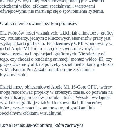
materiały w wysokiej rozdzielczości, pracując z wieloma
ścieżkami wideo, efektami specjalnymi i warstwami
dźwiękowymi, nie martwiąc się o spowolnienia systemu.
Grafika i renderowanie bez kompromisów
Dla twórców treści wizualnych, takich jak animatorzy, graficy
czy youtuberzy, jednym z kluczowych elementów pracy jest
wydajna karta graficzna.
16-rdzeniowy GPU
wbudowany w
układ Apple M1 Pro to narzędzie stworzone z myślą o
zaawansowanych operacjach graficznych. Niezależnie od
tego, czy chodzi o rendering animacji, montaż wideo 4K, czy
projektowanie grafik na potrzeby social media, karta graficzna
w MacBooku Pro A2442 poradzi sobie z zadaniem
błyskawicznie.
Dzięki mocy obliczeniowej Apple M1 16-Core GPU, twórcy
mogą renderować projekty w krótszym czasie, co pozwala na
optymalizację procesów produkcji treści. Wysoka wydajność
w zakresie grafiki jest także kluczowa dla influencerów,
którzy często pracują z animowanymi grafikami lub
specjalnymi efektami wizualnymi.
Ekran Retina: Jakość obrazu, która zachwyca