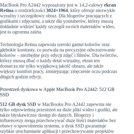
MacBook Pro A2442 wyposażony jest w 14,2-calowy
ekran
Retina
o rozdzielczości
3024×1964
, który oferuje niezwykle
wyraźny i szczegółowy obraz. Dla blogerów pracujących z
grafikami i zdjęciami, a także dla youtuberów, którzy muszą
dokładnie widzieć każdy szczegół swoich materiałów wideo,
jest to ogromna zaleta.
Technologia Retina zapewnia szeroki gamut kolorów oraz
głębokie kontrasty, co pozwala na precyzyjne odwzorowanie
kolorów – niezbędne przy edycji zdjęć i filmów. Dla twórców,
którzy muszą dbać o każdy detal wizualny, ekran ten
dostarcza nie tylko wyjątkową jakość obrazu, ale także
większy komfort pracy, zmniejszając zmęczenie oczu podczas
długich godzin edycji.
Przestrzeń dyskowa w Apple MacBook Pro A2442: 512 GB
SSD
512 GB dysk SSD
w MacBooku Pro A2442 zapewnia nie
tylko odpowiednią przestrzeń na duże pliki wideo i grafiki, ale
także błyskawiczny dostęp do danych. Blogerzy i
influencerzy mogą przechowywać duże ilości materiałów bez
obawy o spowolnienia systemu, a dysk SSD gwarantuje
szybkie uruchamianie aplikacji i przechowywanie projektów