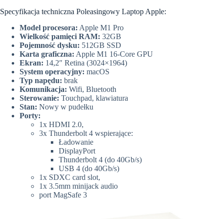
Specyfikacja techniczna Poleasingowy Laptop Apple:
Model procesora:
Apple M1 Pro
Wielkość pamięci RAM:
32GB
Pojemność dysku:
512GB SSD
Karta graficzna:
Apple M1 16-Core GPU
Ekran:
14,2″ Retina (3024×1964)
System operacyjny:
macOS
Typ napędu:
brak
Komunikacja:
Wifi, Bluetooth
Sterowanie:
Touchpad, klawiatura
Stan:
Nowy w pudełku
Porty:
1x HDMI 2.0,
3x Thunderbolt 4 wspierające:
Ładowanie
DisplayPort
Thunderbolt 4 (do 40Gb/s)
USB 4 (do 40Gb/s)
1x SDXC card slot,
1x 3.5mm minijack audio
port MagSafe 3