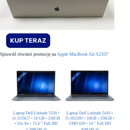
Sprawdź również promocję na
Apple MacBook Air A2337
Laptop Dell Latitude 5520 •
Laptop Dell Latitude 5410 •
i5-1135G7 • 16 GB • 256GB
i5-10210U • 16GB • 256GB •
• Iris Xe • 15,6 ” Full HD
UHD 620 • 14 ” Full HD
1.599,00
zł
849,00
zł