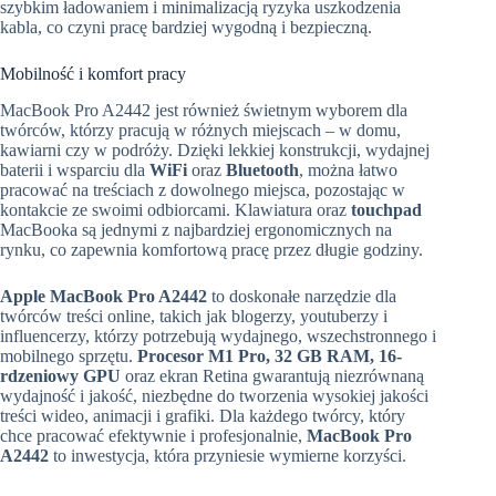
szybkim ładowaniem i minimalizacją ryzyka uszkodzenia
kabla, co czyni pracę bardziej wygodną i bezpieczną.
Mobilność i komfort pracy
MacBook Pro A2442 jest również świetnym wyborem dla
twórców, którzy pracują w różnych miejscach – w domu,
kawiarni czy w podróży. Dzięki lekkiej konstrukcji, wydajnej
baterii i wsparciu dla
WiFi
oraz
Bluetooth
, można łatwo
pracować na treściach z dowolnego miejsca, pozostając w
kontakcie ze swoimi odbiorcami. Klawiatura oraz
touchpad
MacBooka są jednymi z najbardziej ergonomicznych na
rynku, co zapewnia komfortową pracę przez długie godziny.
Apple MacBook Pro A2442
to doskonałe narzędzie dla
twórców treści online, takich jak blogerzy, youtuberzy i
influencerzy, którzy potrzebują wydajnego, wszechstronnego i
mobilnego sprzętu.
Procesor M1 Pro, 32 GB RAM, 16-
rdzeniowy GPU
oraz ekran Retina gwarantują niezrównaną
wydajność i jakość, niezbędne do tworzenia wysokiej jakości
treści wideo, animacji i grafiki. Dla każdego twórcy, który
chce pracować efektywnie i profesjonalnie,
MacBook Pro
A2442
to inwestycja, która przyniesie wymierne korzyści.