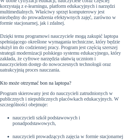
W dobie cyfryzacji edukacji, nauczyciele coraz częściej
korzystają z e-learningu, platform edukacyjnych i narzędzi
multimedialnych. Właściwy sprzęt komputerowy jest
niezbędny do prowadzenia efektywnych zajęć, zarówno w
formie stacjonarnej, jak i zdalnej.
Dzięki temu programowi nauczyciele mogą zakupić laptopa
spełniającego określone wymagania techniczne, który będzie
służył im do codziennej pracy. Program jest częścią szerszej
strategii modernizacji polskiego systemu edukacyjnego, który
zakłada, że cyfrowe narzędzia ułatwią uczniom i
nauczycielom dostęp do nowoczesnych technologii oraz
uatrakcyjnią proces nauczania.
Kto może otrzymać bon na laptopa?
Program skierowany jest do nauczycieli zatrudnionych w
publicznych i niepublicznych placówkach edukacyjnych. W
szczególności obejmuje:
nauczycieli szkół podstawowych i
ponadpodstawowych,
nauczycieli prowadzących zajęcia w formie stacjonarnej