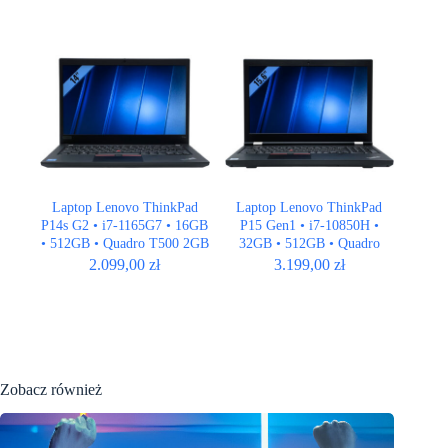
Laptop Lenovo ThinkPad
Laptop Lenovo ThinkPad
P14s G2 • i7-1165G7 • 16GB
P15 Gen1 • i7-10850H •
• 512GB • Quadro T500 2GB
32GB • 512GB • Quadro
• 14″ Full HD
RTX 3000 6GB • 15,6″
2.099,00
zł
3.199,00
zł
1920×1080
Zobacz również