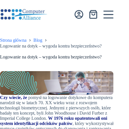
Przejdź
do
treści
Koszyk
Strona główna
Blog
Logowanie na dotyk – wygoda kontra bezpieczeństwo?
Logowanie na dotyk – wygoda kontra bezpieczeństwo?
Czy wiecie, że
pomysł na logowanie dotykowe do komputera
narodził się w latach 70. XX wieku wraz z rozwojem
technologii biometrycznej. Jednymi z pierwszych osób, które
badały ten koncept, byli John Woodhouse i David Furber z
Imperial College London.
W 1976 roku opatentowali oni
system identyfikacji odcisków palców
, który wykorzystywał
matrycę czujników optycznych do skanowania i zapisywania