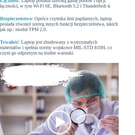
Łączność
:
Laptop posiada szeroką gamę portów i opcji
łączności, w tym Wi-Fi 6E, Bluetooth 5.2 i Thunderbolt 4.
Bezpieczeństwo
:
Oprócz czytnika linii papilarnych, laptop
posiada również szereg innych funkcji bezpieczeństwa, takich
jak np.: moduł TPM 2.0.
Trwałość
:
Laptop jest zbudowany z wytrzymałych
materiałów i spełnia normy wojskowe MIL-STD 810H, co
czyni go odpornym na trudne warunki.
Odtwarzacz
video