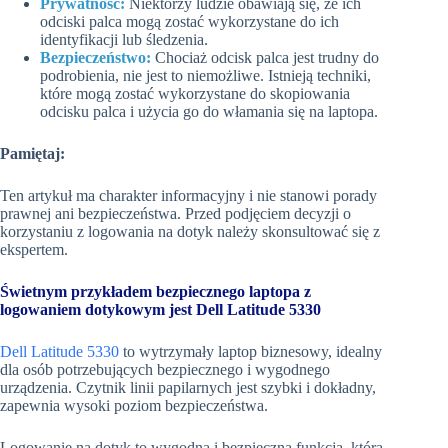
Prywatność:
Niektórzy ludzie obawiają się, że ich
odciski palca mogą zostać wykorzystane do ich
identyfikacji lub śledzenia.
Bezpieczeństwo:
Chociaż odcisk palca jest trudny do
podrobienia, nie jest to niemożliwe. Istnieją techniki,
które mogą zostać wykorzystane do skopiowania
odcisku palca i użycia go do włamania się na laptopa.
Pamiętaj:
Ten artykuł ma charakter informacyjny i nie stanowi porady
prawnej ani bezpieczeństwa. Przed podjęciem decyzji o
korzystaniu z logowania na dotyk należy skonsultować się z
ekspertem.
Świetnym przykładem
bezpiecznego laptopa z
logowaniem dotykowym jest Dell Latitude 5330
Dell Latitude 5330
to wytrzymały laptop biznesowy, idealny
dla osób potrzebujących bezpiecznego i wygodnego
urządzenia. Czytnik linii papilarnych jest szybki i dokładny,
zapewnia wysoki poziom bezpieczeństwa.
Logowanie na dotyk to wygodna i bezpieczna funkcja, która