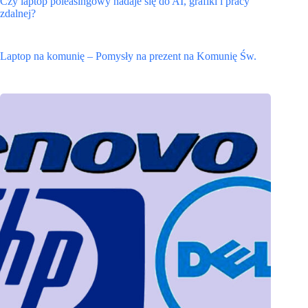
Czy laptop poleasingowy nadaje się do AI, grafiki i pracy
zdalnej?
Laptop na komunię – Pomysły na prezent na Komunię Św.