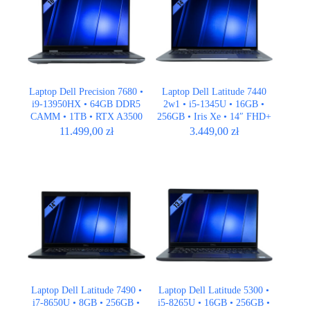
Laptop Dell Precision 7680 •
Laptop Dell Latitude 7440
i9-13950HX • 64GB DDR5
2w1 • i5-1345U • 16GB •
CAMM • 1TB • RTX A3500
256GB • Iris Xe • 14″ FHD+
Ada 12GB • 16″ FHD+
• BOX
11.499,00
zł
3.449,00
zł
Laptop Dell Latitude 7490 •
Laptop Dell Latitude 5300 •
i7-8650U • 8GB • 256GB •
i5-8265U • 16GB • 256GB •