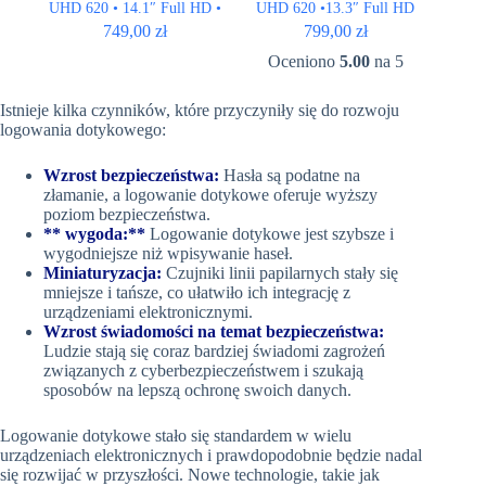
UHD 620 • 14.1″ Full HD •
UHD 620 •13.3″ Full HD
QWERTY US
749,00
zł
799,00
zł
Oceniono
5.00
na 5
Istnieje kilka czynników, które przyczyniły się do
rozwoju
logowania dotykowego:
Wzrost bezpieczeństwa:
Hasła są podatne na
złamanie, a logowanie dotykowe oferuje wyższy
poziom bezpieczeństwa.
** wygoda:**
Logowanie dotykowe jest szybsze i
wygodniejsze niż wpisywanie haseł.
Miniaturyzacja:
Czujniki linii papilarnych stały się
mniejsze i tańsze, co ułatwiło ich integrację z
urządzeniami elektronicznymi.
Wzrost świadomości na temat bezpieczeństwa:
Ludzie stają się coraz bardziej świadomi zagrożeń
związanych z cyberbezpieczeństwem i szukają
sposobów na lepszą ochronę swoich danych.
Logowanie dotykowe stało się standardem w wielu
urządzeniach elektronicznych i prawdopodobnie będzie nadal
się rozwijać w przyszłości. Nowe technologie, takie jak