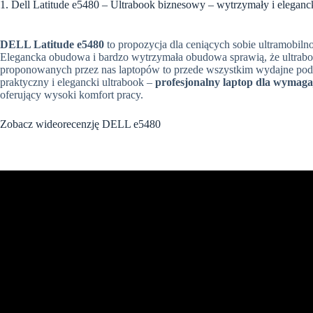
1. Dell Latitude e5480 – Ultrabook biznesowy – wytrzymały i eleganc
DELL Latitude e5480
to propozycja dla ceniących sobie ultramobilno
Elegancka obudowa i bardzo wytrzymała obudowa sprawią, że ultrab
proponowanych przez nas laptopów to przede wszystkim wydajne podze
praktyczny i elegancki ultrabook –
profesjonalny laptop dla wymag
oferujący wysoki komfort pracy.
Zobacz wideorecenzję DELL e5480