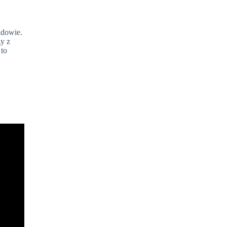
udowie.
zy z
 to