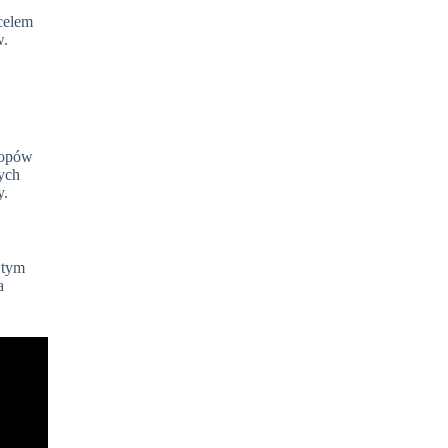
celem
w.
ptopów
ych
y.
 tym
a