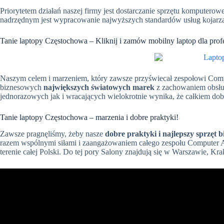
Priorytetem działań naszej firmy jest dostarczanie sprzętu komputer
nadrzędnym jest wypracowanie najwyższych standardów usług kojarzący
Tanie laptopy Częstochowa – Kliknij i zamów mobilny laptop dla profe
Naszym celem i marzeniem, który zawsze przyświecał zespołowi Comput
biznesowych
największych światowych marek
z zachowaniem obsług
jednorazowych jak i wracających wielokrotnie wynika, że całkiem dob
Tanie laptopy Częstochowa – marzenia i dobre praktyki!
Zawsze pragnęliśmy, żeby nasze
dobre praktyki i najlepszy sprzęt 
razem wspólnymi siłami i zaangażowaniem całego zespołu Computer Al
terenie całej Polski. Do tej pory Salony znajdują się w Warszawie, Krako