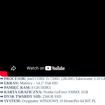
➡
PROCESOR:
Intel CORE i5-7200U (2R/4W) Taktowanie 3.10 G
➡
EKRAN:
Matowy – 14,1″ Full HD
➡
PAMIĘĆ RAM:
8 GB DDR3
➡
KARTA GRAFICZNA:
Nvidia GeForce 930MX 2GB
➡
DYSK TWARDY SSD:
256GB SSD
➡
SYSTEM:
Oryginalny WINDOWS 10 Home/Pro 64 BIT PL