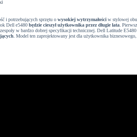
ki
ść i potrzebujących sprzętu o
wysokiej wytrzymałości
w stylowej ob
ook Dell e5480
będzie cieszył użytkownika przez długie lata
. Pierws
społy w bardzo dobrej specyfikacji technicznej. Dell Latitude E5480
ających
. Model ten zaprojektowany jest dla użytkownika biznesowego,