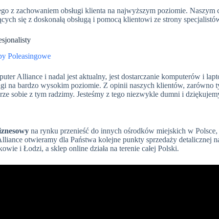
owego z zachowaniem obsługi klienta na najwyższym poziomie. Naszym 
ch się z doskonałą obsługą i pomocą klientowi ze strony specjalistó
sjonalisty
er Alliance i nadal jest aktualny, jest dostarczanie komputerów i la
i na bardzo wysokim poziomie. Z opinii naszych klientów, zarówno t
rze sobie z tym radzimy. Jesteśmy z tego niezwykle dumni i dziękujem
biznesowy
na rynku przenieść do innych ośrodków miejskich w Polsce,
liance otwieramy dla Państwa kolejne punkty sprzedaży detalicznej n
wie i Łodzi, a sklep online działa na terenie całej Polski.