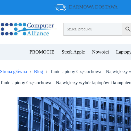
Przejdź
DARMOWA DOSTAWA
do
treści
PROMOCJE
Strefa Apple
Nowości
Laptopy
Strona główna
Blog
Tanie laptopy Częstochowa – Największy 
Tanie laptopy Częstochowa – Największy wybór laptopów i kompute