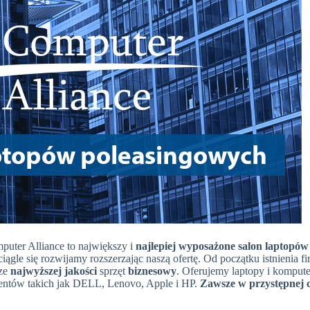
uter Alliance to największy i
najlepiej wyposażone salon laptopów 
ągle się rozwijamy rozszerzając naszą ofertę. Od początku istnienia f
sze
najwyższej jakości
sprzęt
biznesowy
. Oferujemy laptopy i komput
entów takich jak DELL, Lenovo, Apple i HP.
Zawsze w przystępnej 