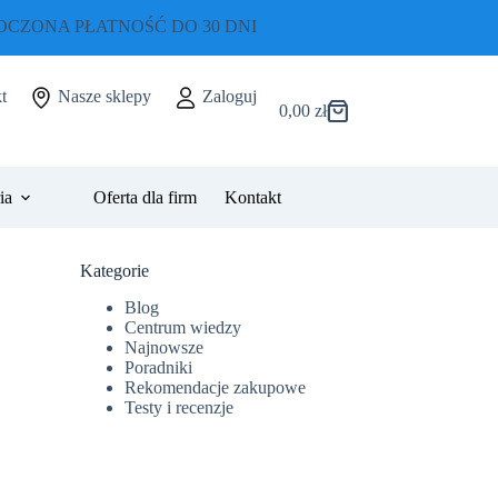
CZONA PŁATNOŚĆ DO 30 DNI
t
Nasze sklepy
Zaloguj
0,00
zł
Koszyk
ia
Oferta dla firm
Kontakt
Kategorie
Blog
Centrum wiedzy
Najnowsze
Poradniki
Rekomendacje zakupowe
Testy i recenzje