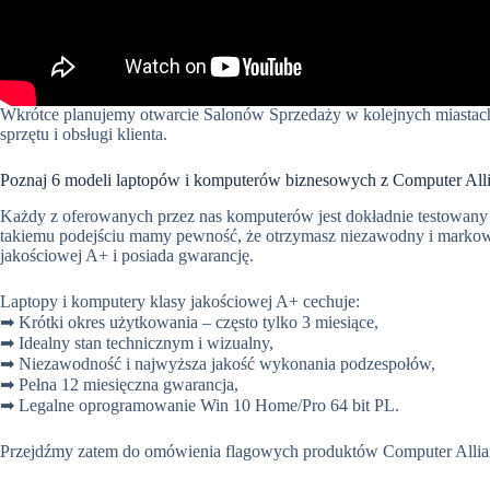
Wkrótce planujemy otwarcie Salonów Sprzedaży w kolejnych miastach
sprzętu i obsługi klienta.
Poznaj 6 modeli laptopów i komputerów biznesowych z Computer Alli
Każdy z oferowanych przez nas komputerów jest dokładnie testowany i
takiemu podejściu mamy pewność, że otrzymasz niezawodny i markowy
jakościowej A+ i posiada gwarancję.
Laptopy i komputery klasy jakościowej A+ cechuje:
➡
Krótki okres użytkowania – często tylko 3 miesiące,
➡
Idealny stan technicznym i wizualny,
➡
Niezawodność i najwyższa jakość wykonania podzespołów,
➡
Pełna 12 miesięczna gwarancja,
➡
Legalne oprogramowanie Win 10 Home/Pro 64 bit PL.
Przejdźmy zatem do omówienia flagowych produktów Computer Allia