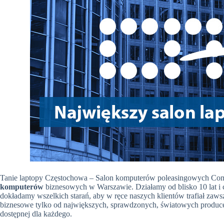
Tanie laptopy Częstochowa – Salon komputerów poleasingowych Comp
komputerów
biznesowych w Warszawie. Działamy od blisko 10 lat i ci
dokładamy wszelkich starań, aby w ręce naszych klientów trafiał zaw
biznesowe tylko od największych, sprawdzonych, światowych produc
dostępnej dla każdego.