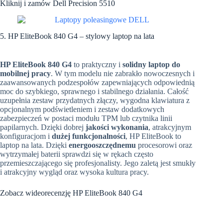
Kliknij i zamów Dell Precision 5510
5. HP EliteBook 840 G4 – stylowy laptop na lata
HP EliteBook 840 G4
to praktyczny i
solidny laptop do
mobilnej pracy
. W tym modelu n
ie zabrakło nowoczesnych i
zaawansowanych podzespołów zapewniających odpowiednią
moc do szybkiego, sprawnego i stabilnego działania. Całość
uzupełnia zestaw przydatnych złączy, wygodna klawiatura z
opcjonalnym podświetleniem i zestaw dodatkowych
zabezpieczeń w postaci modułu TPM lub czytnika linii
papilarnych. Dzięki dobrej
jakości wykonania
, atrakcyjnym
konfiguracjom i
dużej funkcjonalności
, HP EliteBook to
laptop na lata.
Dzięki
energooszczędnemu
procesorowi oraz
wytrzymałej baterii sprawdzi się w rękach często
przemieszczającego się profesjonalisty. Jego zaletą jest smukły
i atrakcyjny wygląd oraz wysoka kultura pracy
.
Zobacz wideorecenzję HP EliteBook 840 G4