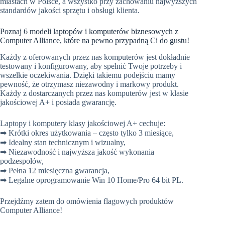
miastach w Polsce, a wszystko przy zachowaniu najwyższych
standardów jakości sprzętu i obsługi klienta.
Poznaj 6 modeli laptopów i komputerów biznesowych z
Computer Alliance, które na pewno przypadną Ci do gustu!
Każdy z oferowanych przez nas komputerów jest dokładnie
testowany i konfigurowany, aby spełnić Twoje potrzeby i
wszelkie oczekiwania. Dzięki takiemu podejściu mamy
pewność, że otrzymasz niezawodny i markowy produkt.
Każdy z dostarczanych przez nas komputerów jest w klasie
jakościowej A+ i posiada gwarancję.
Laptopy i komputery klasy jakościowej A+ cechuje:
➡
Krótki okres użytkowania – często tylko 3 miesiące,
➡
Idealny stan technicznym i wizualny,
➡
Niezawodność i najwyższa jakość wykonania
podzespołów,
➡
Pełna 12 miesięczna gwarancja,
➡
Legalne oprogramowanie Win 10 Home/Pro 64 bit PL.
Przejdźmy zatem do omówienia flagowych produktów
Computer Alliance!