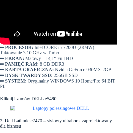
➡
PROCESOR:
Intel CORE i5-7200U (2R/4W)
Taktowanie 3.10 GHz w Turbo
➡
EKRAN:
Matowy – 14,1″ Full HD
➡
PAMIĘĆ RAM:
8 GB DDR3
➡
KARTA GRAFICZNA:
Nvidia GeForce 930MX 2GB
➡
DYSK TWARDY SSD:
256GB SSD
➡
SYSTEM:
Oryginalny WINDOWS 10 Home/Pro 64 BIT
PL
Kliknij i zamów DELL e5480
2. Dell Latitude e7470 – stylowy ultrabook zaprojektowany
dla biznesu