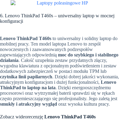
6. Lenovo ThinkPad T460s – uniwersalny laptop w mocnej
konfiguracji
Lenovo ThinkPad T460s
to uniwersalny i solidny laptop do
mobilnej pracy. Ten model laptopa Lenovo to zespół
nowoczesnych i zaawansowanych podzespołów
zapewniających odpowiednią
moc do szybkiego i stabilnego
działania
. Całość uzupełnia zestaw przydatnych złączy,
wygodna klawiatura z opcjonalnym podświetleniem i zestaw
dodatkowych zabezpieczeń w postaci modułu TPM lub
czytnika linii papilarnych
. Dzięki dobrej jakości wykonania,
atrakcyjnym konfiguracjom i dużej funkcjonalności,
Lenovo
ThinkPad to laptop na lata
.
Dzięki energooszczędnemu
procesorowi oraz wytrzymałej baterii sprawdzi się w rękach
często przemieszczającego się profesjonalisty. Jego zaletą jest
smukły i atrakcyjny wygląd
oraz wysoka kultura pracy
.
Zobacz wideorecenzję
Lenovo ThinkPad T460s