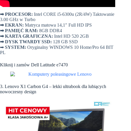
➡
PROCESOR:
Intel CORE i5-6300u (2R/4W) Taktowanie
3.00 GHz w Turbo
➡
EKRAN:
Matryca matowa 14,1″ Full HD IPS
➡
PAMIĘĆ RAM:
8GB DDR4
➡
KARTA GRAFICZNA:
Intel HD 520 2GB
➡
DYSK TWARDY SSD:
128 GB SSD
➡
SYSTEM:
Oryginalny WINDOWS 10 Home/Pro 64 BIT
PL
Kliknij i zamów
Dell Latitude e7470
3. Lenovo X1 Carbon G4 – lekki ultrabook dla lubiących
nowoczesny design