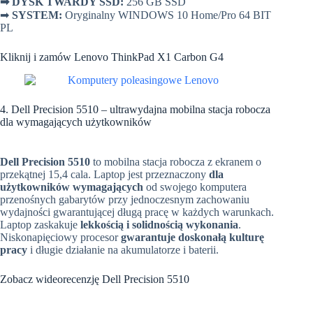
➡
DYSK TWARDY SSD:
256 GB SSD
➡
SYSTEM:
Oryginalny WINDOWS 10 Home/Pro 64 BIT
PL
Kliknij i zamów Lenovo ThinkPad X1 Carbon G4
4. Dell Precision 5510 – ultrawydajna mobilna stacja robocza
dla wymagających użytkowników
Dell Precision 5510
to mobilna stacja robocza z ekranem o
przekątnej 15,4 cala. Laptop jest przeznaczony
dla
użytkowników wymagających
od swojego komputera
przenośnych gabarytów przy jednoczesnym zachowaniu
wydajności gwarantującej długą pracę w każdych warunkach.
Laptop zaskakuje
lekkością i solidnością wykonania
.
N
iskonapięciowy procesor
gwarantuje doskonałą kulturę
pracy
i długie działanie na akumulatorze i baterii.
Zobacz wideorecenzję Dell Precision 5510