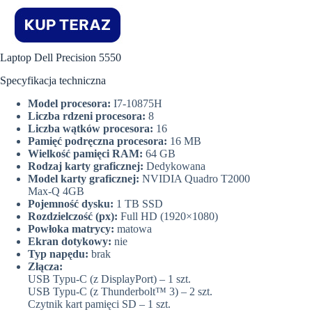
Laptop Dell Precision 5550
Specyfikacja techniczna
Model procesora:
I7-10875H
Liczba rdzeni procesora:
8
Liczba wątków procesora:
16
Pamięć podręczna procesora:
16 MB
Wielkość pamięci RAM:
64 GB
Rodzaj karty graficznej:
Dedykowana
Model karty graficznej:
NVIDIA Quadro T2000
Max-Q 4GB
Pojemność dysku:
1 TB SSD
Rozdzielczość (px):
Full HD (1920×1080)
Powłoka matrycy:
matowa
Ekran dotykowy:
nie
Typ napędu:
brak
Złącza:
USB Typu-C (z DisplayPort) – 1 szt.
USB Typu-C (z Thunderbolt™ 3) – 2 szt.
Czytnik kart pamięci SD – 1 szt.