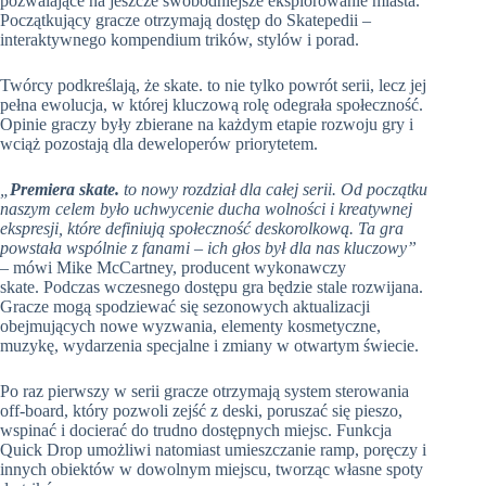
pozwalające na jeszcze swobodniejsze eksplorowanie miasta.
Początkujący gracze otrzymają dostęp do Skatepedii –
interaktywnego kompendium trików, stylów i porad.
Twórcy podkreślają, że skate. to nie tylko powrót serii, lecz jej
pełna ewolucja, w której kluczową rolę odegrała społeczność.
Opinie graczy były zbierane na każdym etapie rozwoju gry i
wciąż pozostają dla deweloperów priorytetem.
„
Premiera skate.
to nowy rozdział dla całej serii. Od początku
naszym celem było uchwycenie ducha wolności i kreatywnej
ekspresji, które definiują społeczność deskorolkową. Ta gra
powstała wspólnie z fanami – ich głos był dla nas kluczowy”
– mówi Mike McCartney, producent wykonawczy
skate. Podczas wczesnego dostępu gra będzie stale rozwijana.
Gracze mogą spodziewać się sezonowych aktualizacji
obejmujących nowe wyzwania, elementy kosmetyczne,
muzykę, wydarzenia specjalne i zmiany w otwartym świecie.
Po raz pierwszy w serii gracze otrzymają system sterowania
off-board, który pozwoli zejść z deski, poruszać się pieszo,
wspinać i docierać do trudno dostępnych miejsc. Funkcja
Quick Drop umożliwi natomiast umieszczanie ramp, poręczy i
innych obiektów w dowolnym miejscu, tworząc własne spoty