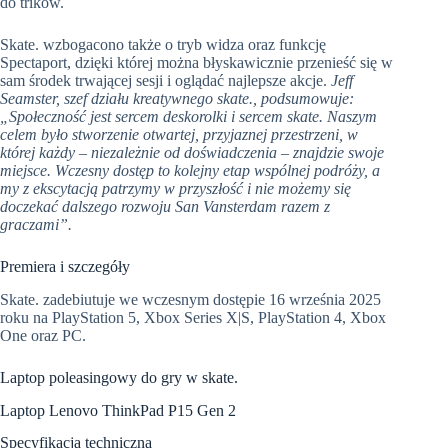
do trików.
Skate. wzbogacono także o tryb widza oraz funkcję
Spectaport, dzięki której można błyskawicznie przenieść się w
sam środek trwającej sesji i oglądać najlepsze akcje.
Jeff
Seamster, szef działu kreatywnego skate., podsumowuje:
„Społeczność jest sercem deskorolki i sercem skate. Naszym
celem było stworzenie otwartej, przyjaznej przestrzeni, w
której każdy – niezależnie od doświadczenia – znajdzie swoje
miejsce. Wczesny dostęp to kolejny etap wspólnej podróży, a
my z ekscytacją patrzymy w przyszłość i nie możemy się
doczekać dalszego rozwoju San Vansterdam razem z
graczami”.
Premiera i szczegóły
Skate. zadebiutuje we wczesnym dostępie 16 września 2025
roku na PlayStation 5, Xbox Series X|S, PlayStation 4, Xbox
One oraz PC.
Laptop poleasingowy do gry w skate.
Laptop Lenovo ThinkPad P15 Gen 2
Specyfikacja techniczna