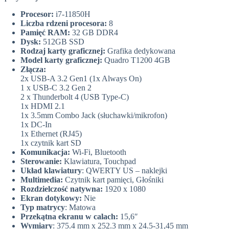
Procesor:
i7-11850H
Liczba rdzeni procesora:
8
Pamięć RAM:
32 GB DDR4
Dysk:
512GB SSD
Rodzaj karty graficznej:
Grafika dedykowana
Model karty graficznej:
Quadro T1200 4GB
Złącza:
2x USB-A 3.2 Gen1 (1x Always On)
1 x USB-C 3.2 Gen 2
2 x Thunderbolt 4 (USB Type-C)
1x HDMI 2.1
1x 3.5mm Combo Jack (słuchawki/mikrofon)
1x DC-In
1x Ethernet (RJ45)
1x czytnik kart SD
Komunikacja:
Wi-Fi, Bluetooth
Sterowanie:
Klawiatura, Touchpad
Układ klawiatury
: QWERTY US – naklejki
Multimedia:
Czytnik kart pamięci, Głośniki
Rozdzielczość natywna:
1920 x 1080
Ekran dotykowy:
Nie
Typ matrycy
: Matowa
Przekątna ekranu w calach:
15,6″
Wymiary
: 375.4 mm x 252.3 mm x 24.5-31,45 mm