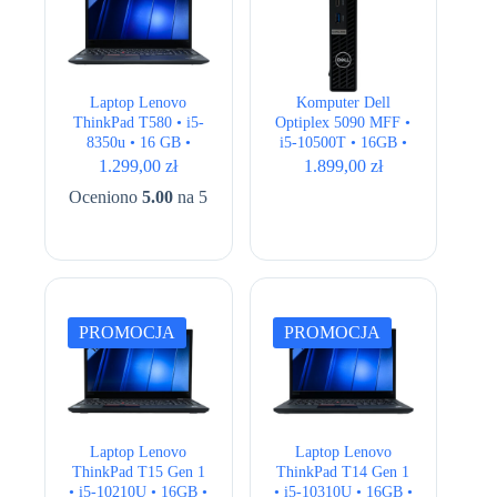
Laptop Lenovo
Komputer Dell
ThinkPad T580 • i5-
Optiplex 5090 MFF •
8350u • 16 GB •
i5-10500T • 16GB •
256GB • UHD 620 •
256GB • UHD 630
1.299,00
zł
1.899,00
zł
15.6″ Full HD
Oceniono
5.00
na 5
PROMOCJA
PROMOCJA
Laptop Lenovo
Laptop Lenovo
ThinkPad T15 Gen 1
ThinkPad T14 Gen 1
• i5-10210U • 16GB •
• i5-10310U • 16GB •