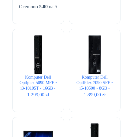
HD
Oceniono
5.00
na 5
Komputer Dell
Komputer Dell
Optiplex 5090 MFF •
OptiPlex 7090 SFF •
i3-10105T • 16GB •
i5-10500 • 8GB •
256GB • UHD 630
256GB SSD + 500GB
1.299,00
zł
1.899,00
zł
HDD • Intel UHD
630