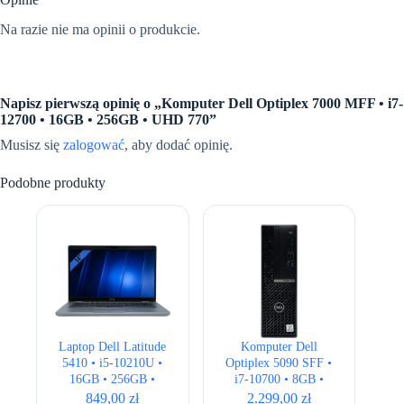
Na razie nie ma opinii o produkcie.
Napisz pierwszą opinię o „Komputer Dell Optiplex 7000 MFF • i7-
12700 • 16GB • 256GB • UHD 770”
Musisz się
zalogować
, aby dodać opinię.
Podobne produkty
Laptop Dell Latitude
Komputer Dell
5410 • i5-10210U •
Optiplex 5090 SFF •
16GB • 256GB •
i7-10700 • 8GB •
UHD 620 • 14 ” Full
256GB • UHD 630
849,00
zł
2.299,00
zł