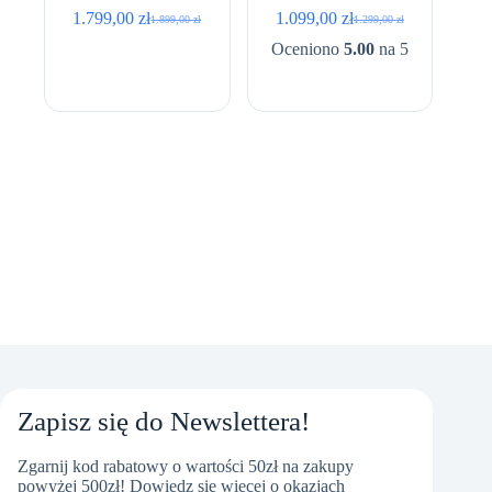
256GB • Intel UHD •
256GB • Intel UHD •
1.799,00
zł
1.099,00
zł
1.899,00
zł
1.299,00
zł
Pierwotna
Aktualna
Pierwotna
Aktualna
15,6″ Full HD
14,1″ Full HD
cena
cena
cena
cena
Oceniono
5.00
na 5
wynosiła:
wynosi:
wynosiła:
wynosi:
1.899,00 zł.
1.799,00 zł.
1.299,00 zł.
1.099,00 zł.
Zapisz się do Newslettera!
Zgarnij kod rabatowy o wartości 50zł na zakupy
powyżej 500zł! Dowiedz się więcej o okazjach