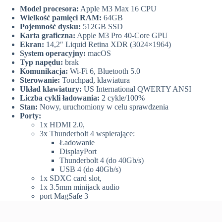
Model procesora:
Apple M3 Max 16 CPU
Wielkość pamięci RAM:
64GB
Pojemność dysku:
512GB SSD
Karta graficzna:
Apple M3 Pro 40-Core GPU
Ekran:
14,2″ Liquid Retina XDR (3024×1964)
System operacyjny:
macOS
Typ napędu:
brak
Komunikacja:
Wi-Fi 6, Bluetooth 5.0
Sterowanie:
Touchpad, klawiatura
Układ klawiatury:
US International QWERTY ANSI
Liczba cykli ładowania:
2 cykle/100%
Stan:
Nowy, uruchomiony w celu sprawdzenia
Porty:
1x HDMI 2.0,
3x Thunderbolt 4 wspierające:
Ładowanie
DisplayPort
Thunderbolt 4 (do 40Gb/s)
USB 4 (do 40Gb/s)
1x SDXC card slot,
1x 3.5mm minijack audio
port MagSafe 3