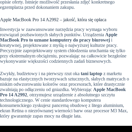
opisie oferty. Istnieje możliwość przesłania zdjęć konkretnego
egzemplarza przed dokonaniem zakupu.
Apple MacBook Pro 14 A2992 – jakość, która się opłaca
Inwestycja w zaawansowane narzędzia pracy wymaga wyboru
rozwiązań pozbawionych słabych punktów. Urządzenia
Apple
MacBook Pro to uznane komputery do pracy biurowej
i
kreatywnej, projektowane z myślą o najwyższej kulturze pracy.
Precyzyjnie zaprojektowany system chłodzenia uruchamia się tylko
przy ekstremalnym obciążeniu, pozwalając na całkowicie bezgłośne
wykonywanie większości codziennych zadań biznesowych.
Zwykły, budżetowy i na pierwszy rzut oka
tani laptop
z marketu
bazuje na elastycznych tworzywach sztucznych, słabych matrycach o
niskim odwzorowaniu kolorów oraz procesorach, które drastycznie
zwalniają po odłączeniu od gniazdka. Wybierając
Apple MacBook
Pro 14 A2992
, otrzymujesz urządzenie z absolutnego szczytu
technologicznego. W cenie standardowego komputera
konsumenckiego zyskujesz pancerną obudowę z litego aluminium,
ekran Retina o niezrównanej wierności barw oraz procesor M3 Max,
który gwarantuje zapas mocy na długie lata.