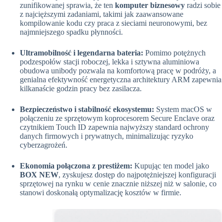
zunifikowanej sprawia, że ten
komputer biznesowy
radzi sobie
z najcięższymi zadaniami, takimi jak zaawansowane
kompilowanie kodu czy praca z sieciami neuronowymi, bez
najmniejszego spadku płynności.
Ultramobilność i legendarna bateria:
Pomimo potężnych
podzespołów stacji roboczej, lekka i sztywna aluminiowa
obudowa unibody pozwala na komfortową pracę w podróży, a
genialna efektywność energetyczna architektury ARM zapewnia
kilkanaście godzin pracy bez zasilacza.
Bezpieczeństwo i stabilność ekosystemu:
System macOS w
połączeniu ze sprzętowym koprocesorem Secure Enclave oraz
czytnikiem Touch ID zapewnia najwyższy standard ochrony
danych firmowych i prywatnych, minimalizując ryzyko
cyberzagrożeń.
Ekonomia połączona z prestiżem:
Kupując ten model jako
BOX NEW
, zyskujesz dostęp do najpotężniejszej konfiguracji
sprzętowej na rynku w cenie znacznie niższej niż w salonie, co
stanowi doskonałą optymalizację kosztów w firmie.