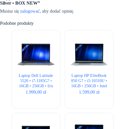
Silver • BOX NEW”
Musisz się
zalogować
, aby dodać opinię.
Podobne produkty
Laptop Dell Latitude
Laptop HP EliteBook
5520 • i7-1185G7 •
850 G7 • i5-10310U •
16GB • 256GB • Iris
16GB • 256GB • Intel
Xe • 15,6″ Full HD
UHD • 15.6″ Full HD
1.999,00
zł
1.599,00
zł