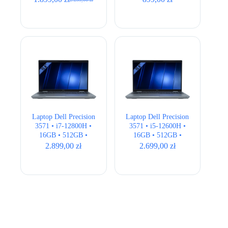
Pierwotna
Aktualna
15″ Full HD
cena
cena
wynosiła:
wynosi:
2.299,00 zł.
1.899,00 zł.
Laptop Dell Precision
Laptop Dell Precision
3571 • i7-12800H •
3571 • i5-12600H •
16GB • 512GB •
16GB • 512GB •
T600 4GB • 15,6″
T600 4GB • 15,6″
2.899,00
zł
2.699,00
zł
Full HD • QWERTY
Full HD • QWERTY
US
US