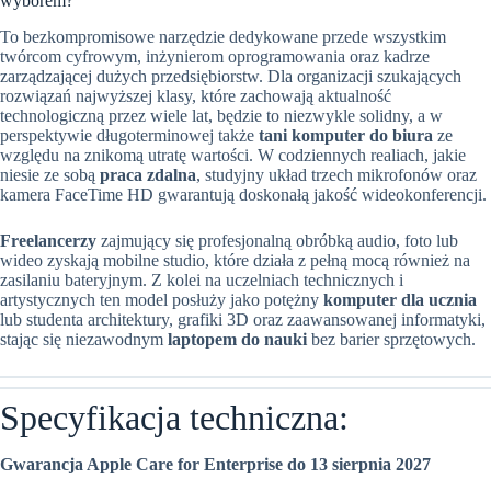
wyborem?
To bezkompromisowe narzędzie dedykowane przede wszystkim
twórcom cyfrowym, inżynierom oprogramowania oraz kadrze
zarządzającej dużych przedsiębiorstw. Dla organizacji szukających
rozwiązań najwyższej klasy, które zachowają aktualność
technologiczną przez wiele lat, będzie to niezwykle solidny, a w
perspektywie długoterminowej także
tani komputer do biura
ze
względu na znikomą utratę wartości. W codziennych realiach, jakie
niesie ze sobą
praca zdalna
, studyjny układ trzech mikrofonów oraz
kamera FaceTime HD gwarantują doskonałą jakość wideokonferencji.
Freelancerzy
zajmujący się profesjonalną obróbką audio, foto lub
wideo zyskają mobilne studio, które działa z pełną mocą również na
zasilaniu bateryjnym. Z kolei na uczelniach technicznych i
artystycznych ten model posłuży jako potężny
komputer dla ucznia
lub studenta architektury, grafiki 3D oraz zaawansowanej informatyki,
stając się niezawodnym
laptopem do nauki
bez barier sprzętowych.
Specyfikacja techniczna:
Gwarancja Apple Care for Enterprise do 13 sierpnia 2027