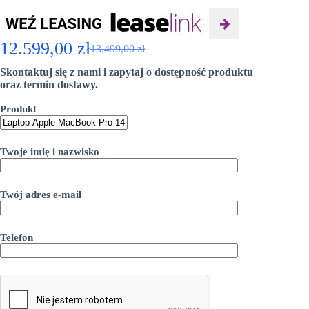
12.599,00
zł
13.499,00
zł
Pierwotna
Aktualna
Skontaktuj się z nami i zapytaj o dostępność produktu
cena
cena
oraz termin dostawy.
wynosiła:
wynosi:
Produkt
13.499,00 zł.
12.599,00 zł.
Twoje imię i nazwisko
Twój adres e-mail
Telefon