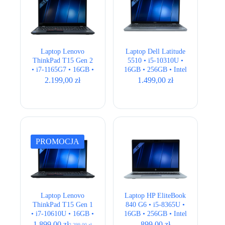
Laptop Lenovo
Laptop Dell Latitude
ThinkPad T15 Gen 2
5510 • i5-10310U •
• i7-1165G7 • 16GB •
16GB • 256GB • Intel
256GB • Intel Iris Xe
UHD • 15.6″ Full HD
2.199,00
zł
1.499,00
zł
• 15,6″ Full HD
PROMOCJA
Laptop Lenovo
Laptop HP EliteBook
ThinkPad T15 Gen 1
840 G6 • i5-8365U •
• i7-10610U • 16GB •
16GB • 256GB • Intel
512GB • Intel UHD •
UHD • 14,1″ Full HD
1.899,00
zł
899,00
zł
2.299,00
zł