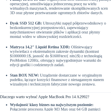
operacyjnej, umożliwiająca jednoczesną pracę na wielu
wirtualnych maszynach, renderowanie skomplikowanych scen
3D oraz płynne przetwarzanie ogromnych zbiorów danych.
Dysk SSD 512 GB:
Ultroszybki napęd półprzewodnikowy o
bezkonkurencyjnej przepustowości, zapewniający
natychmiastowe otwieranie plików i aplikacji oraz płynny
montaż wideo w ultrawysokiej rozdzielczości.
Matryca 14,2″ Liquid Retina XDR:
Olśniewający
wyświetlacz o ekstremalnym zakresie dynamiki (kontrast
$1000000:1$
, jasność do
$1600\text{ nits}$
) z technologią
ProMotion 120Hz, oferujący najwygodniejsze warunki do
edycji grafiki i codziennych zadań.
Stan BOX NEW:
Urządzenie dostarczane w oryginalnym
pudełku, łączące korzyści finansowe z nienagannym stanem
wizualnym i technicznym fabrycznie nowego zestawu.
Dlaczego warto wybrać Apple MacBook Pro 14 A2992?
Wydajność klasy biznes na najwyższym poziomie:
Połączenie procesora Apple M3 Max oraz 64 GB pamięci