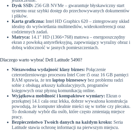
jednocześnie.
Dysk SSD:
256 GB NVMe – gwarantuje błyskawiczny start
systemu oraz szybki dostęp do przechowywanych dokumentów
i plików.
Karta graficzna:
Intel HD Graphics 620 – zintegrowany układ
idealny do wyświetlania multimediów,
wideokonferencji oraz
codziennych zadań.
Matryca:
14.
1″ HD (1366×768) matowa – energooszczędny
ekran z powłoką antyrefleksyjną,
zapewniający wyraźny obraz i
dobrą widoczność w jasnych pomieszczeniach.
Dlaczego warto wybrać Dell Latitude 5490?
Niezawodna wydajność klasy biznes:
Połączenie
czterordzeniowego procesora Intel Core i5 oraz 16 GB pamięci
RAM sprawia,
że ten
laptop biznesowy
bez problemu radzi
sobie z obsługą arkuszy kalkulacyjnych,
programów
księgowych oraz płynną komunikacją online.
Wyjątkowa mobilność i kompaktowe wymiary:
Ekran o
przekątnej 14.
1 cala oraz lekka,
dobrze wyważona konstrukcja
powodują,
że komputer idealnie mieści się w torbie czy plecaku.
To doskonały wybór dla osób,
które często zmieniają miejsce
pracy.
Bezpieczeństwo Twoich danych na każdym kroku:
Seria
Latitude stawia ochronę informacji na pierwszym miejscu.