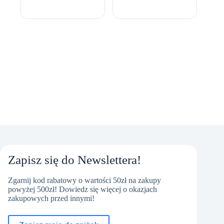
cena
cena
US
wynosiła:
wynosi:
7.999,00 zł.
7.299,00 zł.
Zapisz się do Newslettera!
Zgarnij kod rabatowy o wartości 50zł na zakupy
powyżej 500zł! Dowiedz się więcej o okazjach
zakupowych przed innymi!