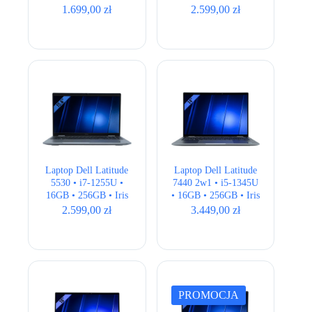
Xe • 15,6 ” Full HD •
UHD • 15,6″ Full HD
1.699,00
zł
2.599,00
zł
LTE
Laptop Dell Latitude
Laptop Dell Latitude
5530 • i7-1255U •
7440 2w1 • i5-1345U
16GB • 256GB • Iris
• 16GB • 256GB • Iris
Xe • 15,6 ” Full HD
Xe • 14″ FHD+ •
2.599,00
zł
3.449,00
zł
BOX
PROMOCJA