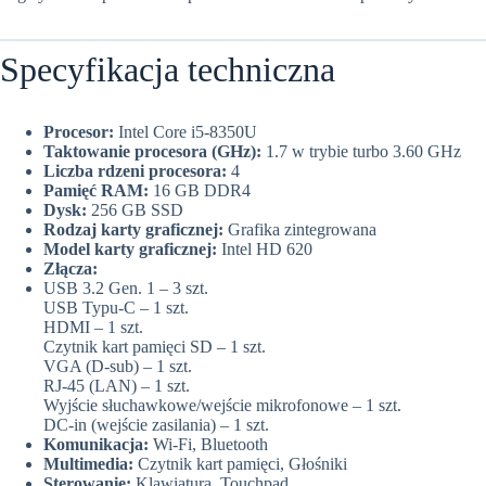
Specyfikacja techniczna
Procesor:
Intel Core i5-8350U
Taktowanie procesora (GHz):
1.7 w trybie turbo 3.60 GHz
Liczba rdzeni procesora:
4
Pamięć RAM:
16 GB DDR4
Dysk:
256 GB SSD
Rodzaj karty graficznej:
Grafika zintegrowana
Model karty graficznej:
Intel HD 620
Złącza:
USB 3.2 Gen. 1 – 3 szt.
USB Typu-C – 1 szt.
HDMI – 1 szt.
Czytnik kart pamięci SD – 1 szt.
VGA (D-sub) – 1 szt.
RJ-45 (LAN) – 1 szt.
Wyjście słuchawkowe/wejście mikrofonowe – 1 szt.
DC-in (wejście zasilania) – 1 szt.
Komunikacja:
Wi-Fi, Bluetooth
Multimedia:
Czytnik kart pamięci, Głośniki
Sterowanie:
Klawiatura, Touchpad