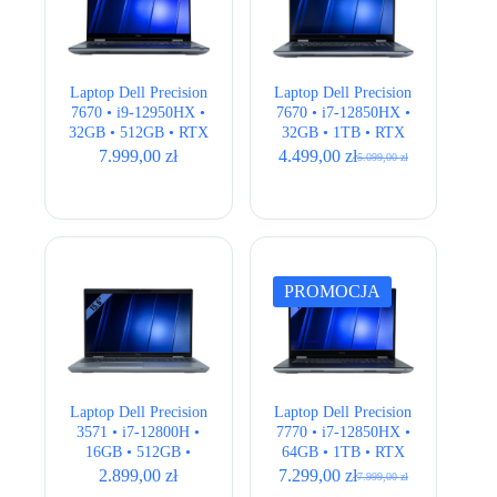
Laptop Dell Precision
Laptop Dell Precision
7670 • i9-12950HX •
7670 • i7-12850HX •
32GB • 512GB • RTX
32GB • 1TB • RTX
3080Ti 16GB • 16″
A2000 8GB • 16″
7.999,00
zł
4.499,00
zł
5.099,00
zł
Pierwotna
Aktualna
4K • QWERTY US •
FHD+
cena
cena
klasa A-
wynosiła:
wynosi:
5.099,00 zł.
4.499,00 zł.
PROMOCJA
Laptop Dell Precision
Laptop Dell Precision
3571 • i7-12800H •
7770 • i7-12850HX •
16GB • 512GB •
64GB • 1TB • RTX
T600 4GB • 15,6″
A3000 12GB • 17,3″
2.899,00
zł
7.299,00
zł
7.999,00
zł
Pierwotna
Aktualna
Full HD • QWERTY
• Full HD