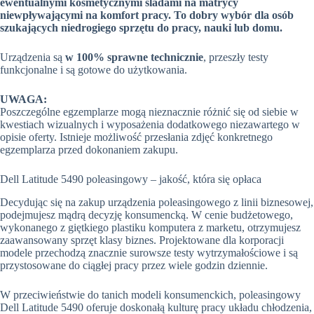
ewentualnymi kosmetycznymi śladami na matrycy
niewpływającymi na komfort pracy. To dobry wybór dla osób
szukających niedrogiego sprzętu do pracy, nauki lub domu.
Urządzenia są
w 100% sprawne technicznie
, przeszły testy
funkcjonalne i są gotowe do użytkowania.
UWAGA:
Poszczególne egzemplarze mogą nieznacznie różnić się od siebie w
kwestiach wizualnych i wyposażenia dodatkowego niezawartego w
opisie oferty. Istnieje możliwość przesłania zdjęć konkretnego
egzemplarza przed dokonaniem zakupu.
Dell Latitude 5490 poleasingowy – jakość, która się opłaca
Decydując się na zakup urządzenia poleasingowego z linii biznesowej,
podejmujesz mądrą decyzję konsumencką. W cenie budżetowego,
wykonanego z giętkiego plastiku komputera z marketu, otrzymujesz
zaawansowany sprzęt klasy biznes. Projektowane dla korporacji
modele przechodzą znacznie surowsze testy wytrzymałościowe i są
przystosowane do ciągłej pracy przez wiele godzin dziennie.
W przeciwieństwie do tanich modeli konsumenckich, poleasingowy
Dell Latitude 5490 oferuje doskonałą kulturę pracy układu chłodzenia,