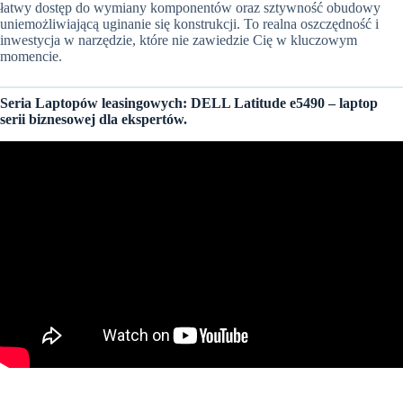
łatwy dostęp do wymiany komponentów oraz sztywność obudowy
uniemożliwiającą uginanie się konstrukcji. To realna oszczędność i
inwestycja w narzędzie, które nie zawiedzie Cię w kluczowym
momencie.
Seria Laptopów leasingowych: DELL Latitude e5490 – laptop
serii biznesowej dla ekspertów.