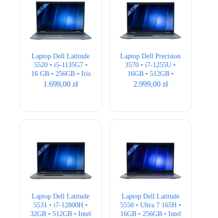
Laptop Dell Latitude
Laptop Dell Precision
5520 • i5-1135G7 •
3570 • i7-1255U •
16 GB • 256GB • Iris
16GB • 512GB •
Xe • 15,6 ” Full HD •
Quadro T550 • 15,6″
1.699,00
zł
2.999,00
zł
LTE
Full HD
Laptop Dell Latitude
Laptop Dell Latitude
5531 • i7-12800H •
5550 • Ultra 7 165H •
32GB • 512GB • Intel
16GB • 256GB • Intel