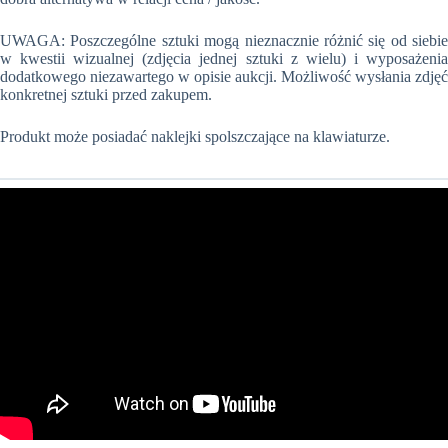
UWAGA: Poszczególne sztuki mogą nieznacznie różnić się od siebie
w kwestii wizualnej (zdjęcia jednej sztuki z wielu) i wyposażenia
dodatkowego niezawartego w opisie aukcji. Możliwość wysłania zdjęć
konkretnej sztuki przed zakupem.
Produkt może posiadać naklejki spolszczające na klawiaturze.