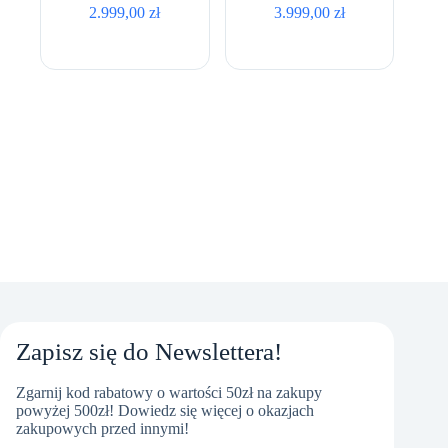
UHD Graphics •
Graphics • 15,6″ Full
2.999,00
zł
3.999,00
zł
15,6″ Full HD •
HD
QWERTY US
Zapisz się do Newslettera!
Zgarnij kod rabatowy o wartości 50zł na zakupy
powyżej 500zł! Dowiedz się więcej o okazjach
zakupowych przed innymi!