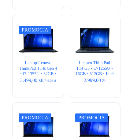
cena
cena
OLED
wynosiła:
wynosi:
1.799,00 zł.
1.699,00 zł.
PROMOCJA
Laptop Lenovo
Lenovo ThinkPad
ThinkPad T14s Gen 4
T14 G3 • i7-1265U •
• i7-1355U • 32GB •
16GB • 512GB • Intel
512GB • Intel Iris Xe
UHD • 14,1″
3.499,00
zł
2.999,00
zł
3.749,00
zł
Pierwotna
Aktualna
• 14″ FHD+ • LTE
WUXGA • QWERTY
cena
cena
US • LTE
wynosiła:
wynosi:
3.749,00 zł.
3.499,00 zł.
PROMOCJA
PROMOCJA