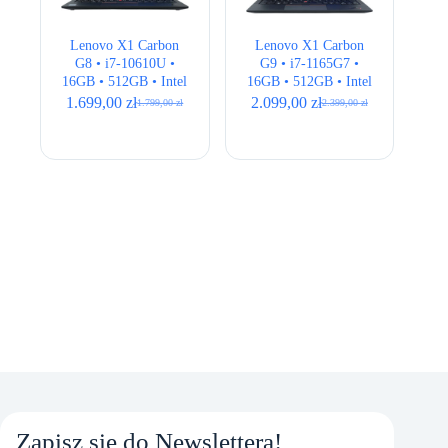
Lenovo X1 Carbon
Lenovo X1 Carbon
G8 • i7-10610U •
G9 • i7-1165G7 •
16GB • 512GB • Intel
16GB • 512GB • Intel
UHD • 14″ FHD
Iris Xe • 14″ FHD+
1.699,00
zł
2.099,00
zł
1.799,00
zł
2.399,00
zł
Pierwotna
Aktualna
Pierwotna
Aktualna
cena
cena
cena
cena
wynosiła:
wynosi:
wynosiła:
wynosi:
1.799,00 zł.
1.699,00 zł.
2.399,00 zł.
2.099,00 zł.
Zapisz się do Newslettera!