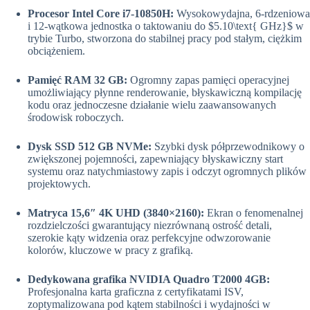
Procesor Intel Core i7-10850H:
Wysokowydajna, 6-rdzeniowa
i 12-wątkowa jednostka o taktowaniu do
$5.10\text{ GHz}$
w
trybie Turbo, stworzona do stabilnej pracy pod stałym, ciężkim
obciążeniem.
Pamięć RAM 32 GB:
Ogromny zapas pamięci operacyjnej
umożliwiający płynne renderowanie, błyskawiczną kompilację
kodu oraz jednoczesne działanie wielu zaawansowanych
środowisk roboczych.
Dysk SSD 512 GB NVMe:
Szybki dysk półprzewodnikowy o
zwiększonej pojemności, zapewniający błyskawiczny start
systemu oraz natychmiastowy zapis i odczyt ogromnych plików
projektowych.
Matryca 15,6″ 4K UHD (3840×2160):
Ekran o fenomenalnej
rozdzielczości gwarantujący niezrównaną ostrość detali,
szerokie kąty widzenia oraz perfekcyjne odwzorowanie
kolorów, kluczowe w pracy z grafiką.
Dedykowana grafika NVIDIA Quadro T2000 4GB:
Profesjonalna karta graficzna z certyfikatami ISV,
zoptymalizowana pod kątem stabilności i wydajności w