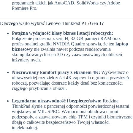
programach takich jak AutoCAD, SolidWorks czy Adobe
Premiere Pro.
Dlaczego warto wybrać Lenovo ThinkPad P15 Gen 1?
Potężna wydajność klasy biznes i stacji roboczych:
Połączenie procesora z serii H, 32 GB pamięci RAM oraz
profesjonalnej grafiki NVIDIA Quadro sprawia, że ten
laptop
biznesowy
nie zwalnia nawet podczas renderowania
skomplikowanych scen 3D czy zaawansowanych obliczeń
inżynieryjnych.
Niezrównany komfort pracy z ekranem 4K:
Wyświetlacz o
ultrawysokiej rozdzielczości 4K zapewnia ogromną przestrzeń
roboczą, pozwalając dostrzec każdy detal bez konieczności
ciągłego przybliżania obrazu.
Legendarna niezawodność i bezpieczeństwo:
Rodzina
ThinkPad słynie z pancernej odporności potwierdzonej testami
wojskowymi MIL-SPEC. Wzmocniona obudowa chroni
podzespoły, a zaawansowany chip TPM i czytniki biometryczne
dbają o całkowite bezpieczeństwo Twojej własności
intelektualnej.