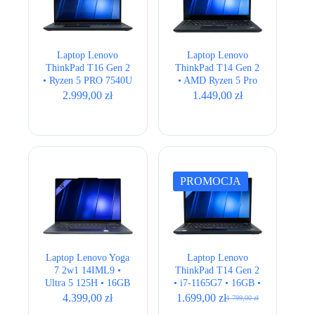
Laptop Lenovo
Laptop Lenovo
ThinkPad T16 Gen 2
ThinkPad T14 Gen 2
• Ryzen 5 PRO 7540U
• AMD Ryzen 5 Pro
• 16GB • 512GB •
5650U • 16GB •
2.999,00
zł
1.449,00
zł
Radeon • 16″ Full
256GB • AMD
HD+ • LTE
Radeon • 14,1″ Full
HD
PROMOCJA
Laptop Lenovo Yoga
Laptop Lenovo
7 2w1 14IML9 •
ThinkPad T14 Gen 2
Ultra 5 125H • 16GB
• i7-1165G7 • 16GB •
• 512GB • Intel Arc
256GB • Intel Iris Xe
4.399,00
zł
1.699,00
zł
1.799,00
zł
Pierwotna
Aktualna
Graphics • 14″ 2.8K
• 14″ Full HD