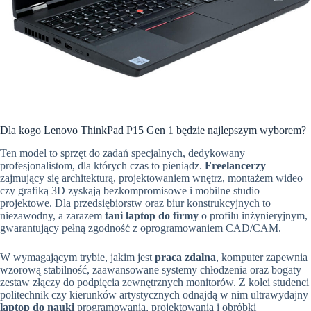
Dla kogo Lenovo ThinkPad P15 Gen 1 będzie najlepszym wyborem?
Ten model to sprzęt do zadań specjalnych, dedykowany
profesjonalistom, dla których czas to pieniądz.
Freelancerzy
zajmujący się architekturą, projektowaniem wnętrz, montażem wideo
czy grafiką 3D zyskają bezkompromisowe i mobilne studio
projektowe. Dla przedsiębiorstw oraz biur konstrukcyjnych to
niezawodny, a zarazem
tani laptop do firmy
o profilu inżynieryjnym,
gwarantujący pełną zgodność z oprogramowaniem CAD/CAM.
W wymagającym trybie, jakim jest
praca zdalna
, komputer zapewnia
wzorową stabilność, zaawansowane systemy chłodzenia oraz bogaty
zestaw złączy do podpięcia zewnętrznych monitorów. Z kolei studenci
politechnik czy kierunków artystycznych odnajdą w nim ultrawydajny
laptop do nauki
programowania, projektowania i obróbki