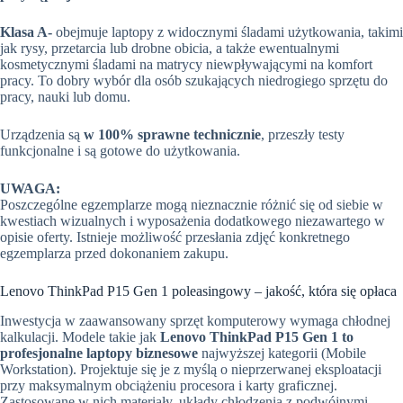
Klasa A-
obejmuje laptopy z widocznymi śladami użytkowania, takimi
jak rysy, przetarcia lub drobne obicia, a także ewentualnymi
kosmetycznymi śladami na matrycy niewpływającymi na komfort
pracy. To dobry wybór dla osób szukających niedrogiego sprzętu do
pracy, nauki lub domu.
Urządzenia są
w 100% sprawne technicznie
, przeszły testy
funkcjonalne i są gotowe do użytkowania.
UWAGA:
Poszczególne egzemplarze mogą nieznacznie różnić się od siebie w
kwestiach wizualnych i wyposażenia dodatkowego niezawartego w
opisie oferty. Istnieje możliwość przesłania zdjęć konkretnego
egzemplarza przed dokonaniem zakupu.
Lenovo ThinkPad P15 Gen 1 poleasingowy – jakość, która się opłaca
Inwestycja w zaawansowany sprzęt komputerowy wymaga chłodnej
kalkulacji. Modele takie jak
Lenovo ThinkPad P15 Gen 1 to
profesjonalne laptopy biznesowe
najwyższej kategorii (Mobile
Workstation). Projektuje się je z myślą o nieprzerwanej eksploatacji
przy maksymalnym obciążeniu procesora i karty graficznej.
Zastosowane w nich materiały, układy chłodzenia z podwójnymi