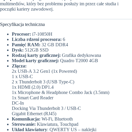
multimediów, który bez problemu posłuży im przez całe studia i
początki kariery zawodowej.
Specyfikacja techniczna
Procesor:
i7-10850H
Liczba rdzeni procesora:
6
Pamięć RAM:
32 GB DDR4
Dysk:
512GB SSD
Rodzaj karty graficznej:
Grafika dedykowana
Model karty graficznej:
Quadro T2000 4GB
Złącza:
2x USB-A 3.2 Gen1 (1x Powered)
1 x USB-C
2 x Thunderbolt 3 (USB Type-C)
1x HDMI (2.0) DP1.4
1x Microphone & Headphone Combo Jack (3.5mm)
1x Smart Card Reader
DC-In
Docking Via Thunderbolt 3 / USB-C
Gigabit Ethernet (RJ45)
Komunikacja:
Wi-Fi, Bluetooth
Sterowanie:
Klawiatura, Touchpad
Układ klawiatury
: QWERTY US – naklejki