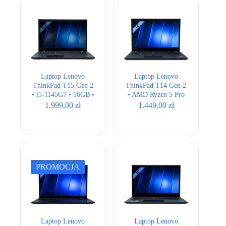
Laptop Lenovo
Laptop Lenovo
ThinkPad T15 Gen 2
ThinkPad T14 Gen 2
• i5-1145G7 • 16GB •
• AMD Ryzen 5 Pro
256GB • Iris Xe •
5650U • 16GB •
1.999,00
zł
1.449,00
zł
15,6″ Full HD •
256GB • AMD
QWERTY US
Radeon • 14,1″ Full
HD
PROMOCJA
Laptop Lenovo
Laptop Lenovo