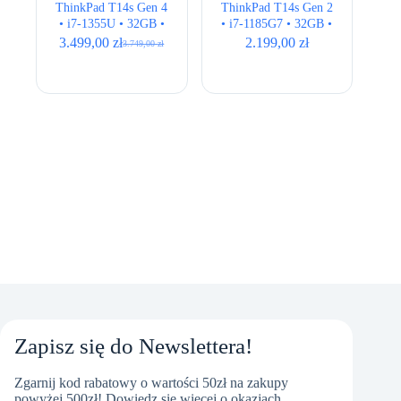
ThinkPad T14s Gen 4
ThinkPad T14s Gen 2
• i7-1355U • 32GB •
• i7-1185G7 • 32GB •
512GB • Intel Iris Xe
512GB • Intel Iris Xe
3.499,00
zł
2.199,00
zł
3.749,00
zł
Pierwotna
Aktualna
• 14″ FHD+ • LTE
• 14,1″ Full HD
cena
cena
wynosiła:
wynosi:
3.749,00 zł.
3.499,00 zł.
Zapisz się do Newslettera!
Zgarnij kod rabatowy o wartości 50zł na zakupy
powyżej 500zł! Dowiedz się więcej o okazjach