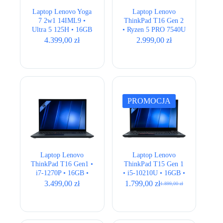
Laptop Lenovo Yoga
Laptop Lenovo
7 2w1 14IML9 •
ThinkPad T16 Gen 2
Ultra 5 125H • 16GB
• Ryzen 5 PRO 7540U
• 512GB • Intel Arc
• 16GB • 512GB •
4.399,00
zł
2.999,00
zł
Graphics • 14″ 2.8K
Radeon • 16″ Full
OLED
HD+ • LTE
PROMOCJA
Laptop Lenovo
Laptop Lenovo
ThinkPad T16 Gen1 •
ThinkPad T15 Gen 1
i7-1270P • 16GB •
• i5-10210U • 16GB •
512GB • Intel Iris Xe
256GB • Intel UHD •
3.499,00
zł
1.799,00
zł
1.899,00
zł
Pierwotna
Aktualna
• QWERTY US • 16″
15,6″ Full HD
cena
cena
Full HD+
wynosiła:
wynosi:
1.899,00 zł.
1.799,00 zł.