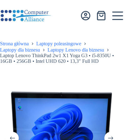
Przejdź
do
treści
Koszyk
Strona główna
Laptopy poleasingowe
Laptopy dla biznesu
Laptopy Lenovo dla biznesu
Laptop Lenovo ThinkPad 2w1 X1 Yoga G3 • i5-8350U •
16GB • 256GB • Intel UHD 620 • 13,3″ Full HD