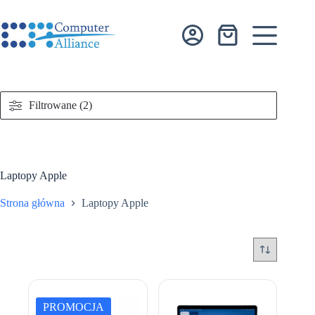
Przejdź
do
treści
Koszyk
Filtrowane (2)
Laptopy Apple
Strona główna
Laptopy Apple
PROMOCJA