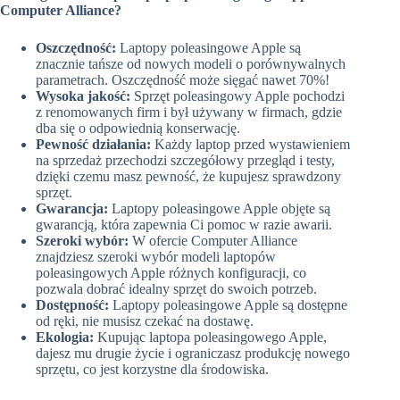
Computer Alliance?
Oszczędność:
Laptopy poleasingowe Apple są
znacznie tańsze od nowych modeli o porównywalnych
parametrach. Oszczędność może sięgać nawet 70%!
Wysoka jakość:
Sprzęt poleasingowy Apple pochodzi
z renomowanych firm i był używany w firmach, gdzie
dba się o odpowiednią konserwację.
Pewność działania:
Każdy laptop przed wystawieniem
na sprzedaż przechodzi szczegółowy przegląd i testy,
dzięki czemu masz pewność, że kupujesz sprawdzony
sprzęt.
Gwarancja:
Laptopy poleasingowe Apple objęte są
gwarancją, która zapewnia Ci pomoc w razie awarii.
Szeroki wybór:
W ofercie Computer Alliance
znajdziesz szeroki wybór modeli laptopów
poleasingowych Apple różnych konfiguracji, co
pozwala dobrać idealny sprzęt do swoich potrzeb.
Dostępność:
Laptopy poleasingowe Apple są dostępne
od ręki, nie musisz czekać na dostawę.
Ekologia:
Kupując laptopa poleasingowego Apple,
dajesz mu drugie życie i ograniczasz produkcję nowego
sprzętu, co jest korzystne dla środowiska.