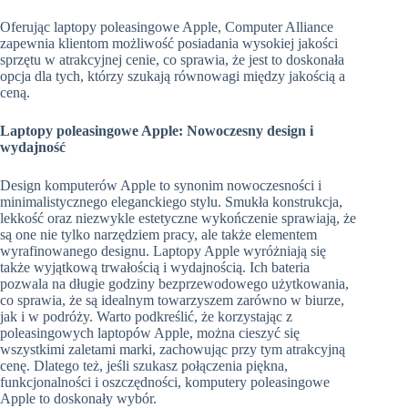
Oferując laptopy poleasingowe Apple, Computer Alliance
zapewnia klientom możliwość posiadania wysokiej jakości
sprzętu w atrakcyjnej cenie, co sprawia, że jest to doskonała
opcja dla tych, którzy szukają równowagi między jakością a
ceną.
Laptopy poleasingowe Apple: Nowoczesny design i
wydajność
Design komputerów Apple to synonim nowoczesności i
minimalistycznego eleganckiego stylu. Smukła konstrukcja,
lekkość oraz niezwykle estetyczne wykończenie sprawiają, że
są one nie tylko narzędziem pracy, ale także elementem
wyrafinowanego designu. Laptopy Apple wyróżniają się
także wyjątkową trwałością i wydajnością. Ich bateria
pozwala na długie godziny bezprzewodowego użytkowania,
co sprawia, że są idealnym towarzyszem zarówno w biurze,
jak i w podróży. Warto podkreślić, że korzystając z
poleasingowych laptopów Apple, można cieszyć się
wszystkimi zaletami marki, zachowując przy tym atrakcyjną
cenę. Dlatego też, jeśli szukasz połączenia piękna,
funkcjonalności i oszczędności, komputery poleasingowe
Apple to doskonały wybór.