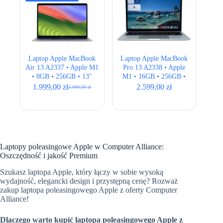
Laptop Apple MacBook
Laptop Apple MacBook
Air 13 A2337 • Apple M1
Pro 13 A2338 • Apple
• 8GB • 256GB • 13″
M1 • 16GB • 256GB •
Retina • Space Gray •
13,3″ Retina • Silver •
1.999,00
zł
2.599,00
zł
2.099,00
zł
Pierwotna
Aktualna
ISO
ANSI
cena
cena
wynosiła:
wynosi:
2.099,00 zł.
1.999,00 zł.
Laptopy poleasingowe Apple w Computer Alliance:
Oszczędność i jakość Premium
Szukasz laptopa Apple, który łączy w sobie wysoką
wydajność, elegancki design i przystępną cenę? Rozważ
zakup laptopa poleasingowego Apple z oferty Computer
Alliance!
Dlaczego warto kupić laptopa poleasingowego Apple z