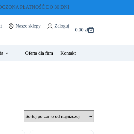
CZONA PŁATNOŚĆ DO 30 DNI
t
Nasze sklepy
Zaloguj
0,00
zł
Koszyk
ia
Oferta dla firm
Kontakt