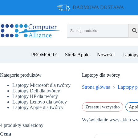
Przejdź
DARMOWA DOSTAWA
do
treści
PROMOCJE
Strefa Apple
Nowości
Laptopy
Kategorie produktów
Laptopy dla twórcy
Laptopy Microsoft dla twórcy
Strona główna
Laptopy p
Laptopy Dell dla twórcy
Laptopy HP dla twórcy
Laptopy Lenovo dla twórcy
Zresetuj wszystko
Appl
Laptopy Apple dla twórcy
Wyświetlanie wszystkich w
4
produkty znaleziony
Cena