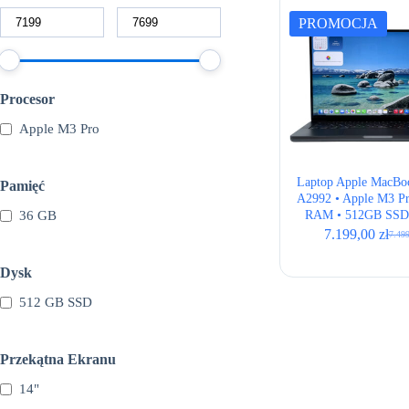
PROMOCJA
Procesor
Apple M3 Pro
Laptop Apple MacBo
Pamięć
A2992 • Apple M3 P
RAM • 512GB SSD 
36 GB
Retina • Space Blac
7.199,00
zł
7.49
Pierw
Aktu
cena
cena
Dysk
wynos
wynos
7.499
7.199
512 GB SSD
Przekątna Ekranu
14"