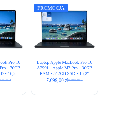
PROMOCJA
ook Pro 16
Laptop Apple MacBook Pro 16
Pro • 36GB
A2991 • Apple M3 Pro • 36GB
D • 16,2″
RAM • 512GB SSD • 16,2″
ack • ANSI
Retina • Space Black • ISO
7.699,00
zł
999,00
zł
7.999,00
zł
rwotna
ualna
Pierwotna
Aktualna
a
a
cena
cena
osiła:
osi:
wynosiła:
wynosi:
99,00 zł.
99,00 zł.
7.999,00 zł.
7.699,00 zł.