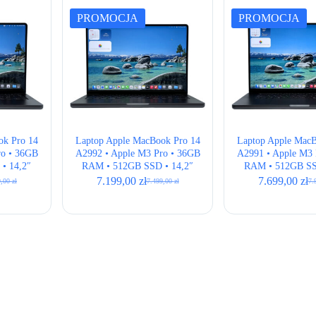
niskiej
PROMOCJA
PROMOCJA
do
wysokiej
ok Pro 14
Laptop Apple MacBook Pro 14
Laptop Apple MacB
ro • 36GB
A2992 • Apple M3 Pro • 36GB
A2991 • Apple M3 
• 14,2″
RAM • 512GB SSD • 14,2″
RAM • 512GB SS
k • ANSI
Retina • Space Black • ISO
Retina • Space Bl
7.199,00
zł
7.699,00
zł
9,00
zł
7.499,00
zł
7.
otna
alna
Pierwotna
Aktualna
Pie
Akt
cena
cena
cen
cen
iła:
i:
wynosiła:
wynosi:
wyn
wyn
,00 zł.
,00 zł.
7.499,00 zł.
7.199,00 zł.
7.9
7.6