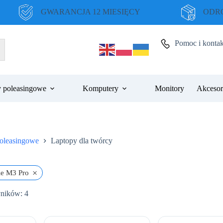
GWARANCJA 12 MIESIĘCY
ODRO
Pomoc i kontak
 poleasingowe
Komputery
Monitory
Akcesor
oleasingowe
Laptopy dla twórcy
×
e M3 Pro
Posortowane
yników: 4
według
ceny:
od