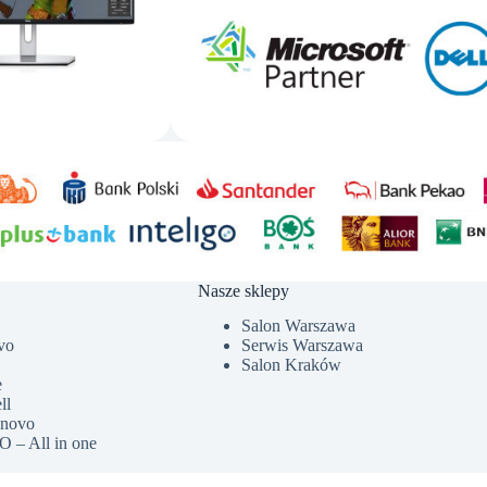
Nasze sklepy
Salon Warszawa
vo
Serwis Warszawa
Salon Kraków
e
ll
enovo
 – All in one