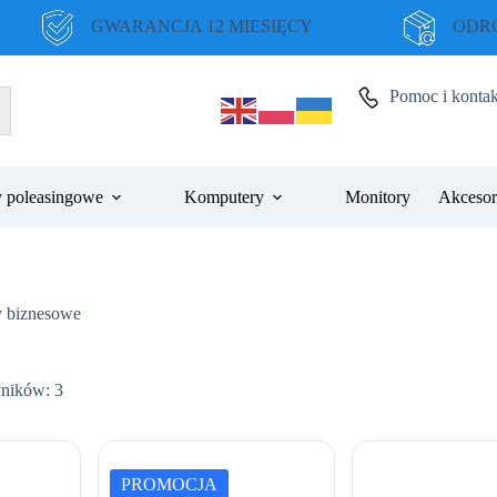
GWARANCJA 12 MIESIĘCY
ODRO
Pomoc i kontak
 poleasingowe
Komputery
Monitory
Akcesor
 biznesowe
Posortowane
yników: 3
według
ceny:
od
niskiej
PROMOCJA
do