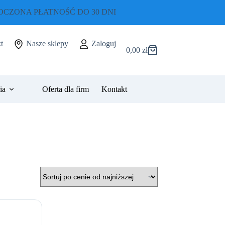
CZONA PŁATNOŚĆ DO 30 DNI
t
Nasze sklepy
Zaloguj
0,00
zł
Koszyk
ia
Oferta dla firm
Kontakt