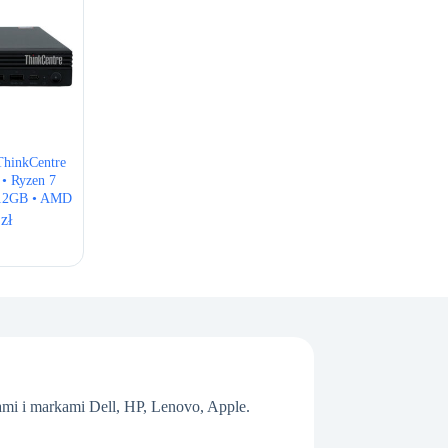
hinkCentre
• Ryzen 7
512GB • AMD
 BOX NEW
0
zł
mi i markami Dell, HP, Lenovo, Apple.