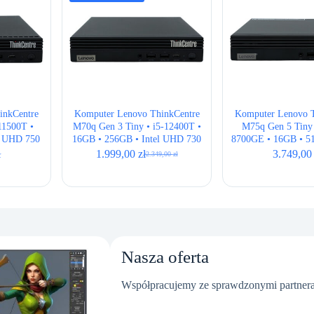
wysokiej
inkCentre
Komputer Lenovo ThinkCentre
Komputer Lenovo T
11500T •
M70q Gen 3 Tiny • i5-12400T •
M75q Gen 5 Tiny 
l UHD 750
16GB • 256GB • Intel UHD 730
8700GE • 16GB • 
Radeon 780M •
ł
1.999,00
zł
3.749,0
2.349,00
zł
Pierwotna
Aktualna
cena
cena
wynosiła:
wynosi:
2.349,00 zł.
1.999,00 zł.
Nasza oferta
Współpracujemy ze sprawdzonymi partnera