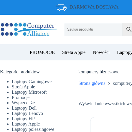
Przejdź
DARMOWA DOSTAWA
do
treści
PROMOCJE
Strefa Apple
Nowości
Laptopy
Kategorie produktów
komputery biznesowe
Laptopy Gamingowe
Strona główna
komputery
Strefa Apple
Laptopy Microsoft
Promocje
Wyprzedaże
Wyświetlanie wszystkich w
Laptopy Dell
Laptopy Lenovo
Laptopy HP
Laptopy Apple
Laptopy poleasingowe