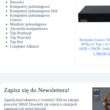
Nowości
Komputery poleasingowe
Komputery poleasingowe Dell
Komputery poleasingowe
Lenovo
Monitory poleasingowe
Akcesoria komputerowe
Top Promocje
Top Nowości
Komputer Lenovo Th
Top Hot
M70q G2 Tiny • i5-
Computer Alliance
16GB • 256GB • Inte
• Wi-Fi
1.599,00
z
Zapisz się do Newslettera!
Zgarnij kod rabatowy o wartości 50zł na zakupy
powyżej 500zł! Dowiedz się więcej o okazjach
zakupowych przed innymi!