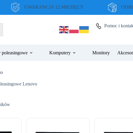
GWARANCJA 12 MIESIĘCY
ODRO
Pomoc i kontak
 poleasingowe
Komputery
Monitory
Akcesor
vo
oleasingowe Lenovo
Posortowane
ników
według
ceny:
od
niskiej
do