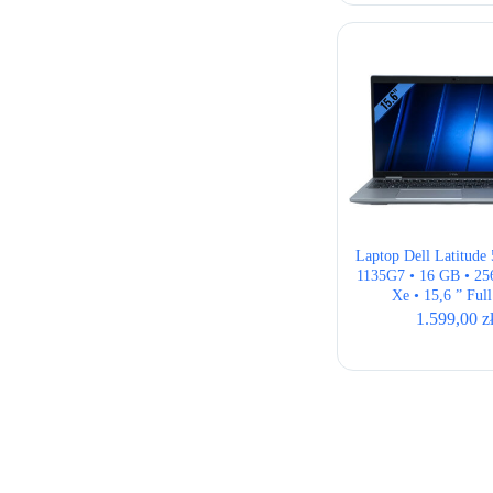
wynos
wynos
1.599
1.399
Laptop Dell Latitude 
1135G7 • 16 GB • 256
Xe • 15,6 ” Ful
1.599,00
z