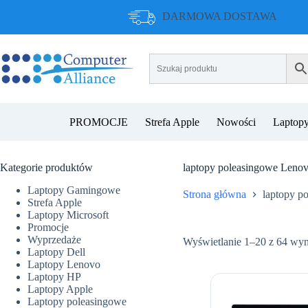
Przejdź
DARMOWA DOSTAWA
do
treści
PROMOCJE
Strefa Apple
Nowości
Laptopy
Kategorie produktów
laptopy poleasingowe Leno
Laptopy Gamingowe
Strona główna
laptopy p
Strefa Apple
Laptopy Microsoft
Promocje
Wyprzedaże
Wyświetlanie 1–20 z 64 wy
Laptopy Dell
Laptopy Lenovo
Laptopy HP
Laptopy Apple
Laptopy poleasingowe