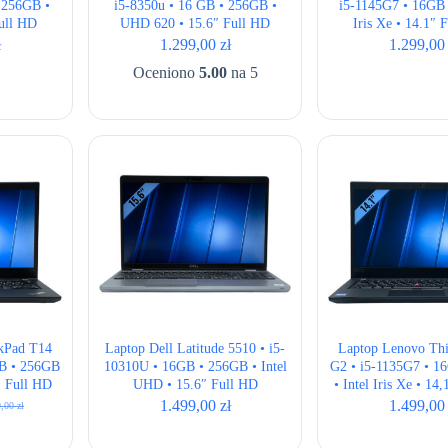
 256GB •
i5-8350u • 16 GB • 256GB •
i5-1145G7 • 16GB 
ull HD
UHD 620 • 15.6″ Full HD
Iris Xe • 14.1″ 
QWERTY 
ł
1.299,00
zł
1.299,0
Oceniono
5.00
na 5
kPad T14
Laptop Dell Latitude 5510 • i5-
Laptop Lenovo Th
GB • 256GB
10310U • 16GB • 256GB • Intel
G2 • i5-1135G7 • 1
1″ Full HD
UHD • 15.6″ Full HD
• Intel Iris Xe • 14
QWERTY 
1.499,00
zł
1.499,0
9,00
zł
otna
alna