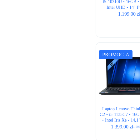
i5-10310U • 16GB •
Intel UHD • 14″ F
1.199,00
z
PROMOCJA
Laptop Lenovo Thin
G2 • i5-1135G7 • 16
• Intel Iris Xe • 14,
1.399,00
zł
1.59
Pierw
Aktu
cena
cena