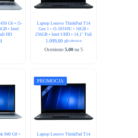
450 G6 • i5-
Laptop Lenovo ThinkPad T14
GB • Intel
Gen 1 • i5-10310U • 16GB •
ull HD
256GB • Intel UHD • 14,1″ Full
HD
zł
1.099,00
zł
1.299,00
zł
Pierwotna
Aktualna
cena
cena
Oceniono
5.00
na 5
wynosiła:
wynosi:
1.299,00 zł.
1.099,00 zł.
PROMOCJA
ok 840 G8 •
Laptop Lenovo ThinkPad T14