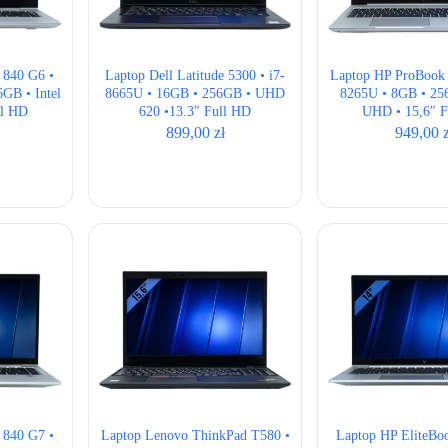
 840 G6 •
Laptop Dell Latitude 5300 • i7-
Laptop HP ProBook 
GB • Intel
8665U • 16GB • 256GB • UHD
8265U • 8GB • 256
ll HD
620 •13.3″ Full HD
UHD • 15,6″ F
899,00
zł
949,00
 840 G7 •
Laptop Lenovo ThinkPad T580 •
Laptop HP EliteBo