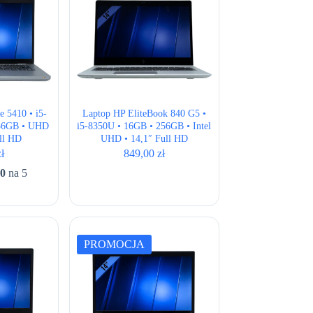
e 5410 • i5-
Laptop HP EliteBook 840 G5 •
256GB • UHD
i5-8350U • 16GB • 256GB • Intel
ull HD
UHD • 14,1″ Full HD
zł
849,00
zł
00
na 5
PROMOCJA