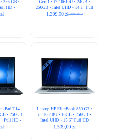
• 256 GB •
Gen 1 • i7-10610U • 24GB •
Full HD •
256GB • Intel UHD • 14,1″ Full
US
HD • QWERTY US
0
zł
1.399,00
zł
1.699,00
zł
Pierwotna
Aktualna
cena
cena
wynosiła:
wynosi:
1.699,00 zł.
1.399,00 zł.
inkPad T14
Laptop HP EliteBook 850 G7 •
6GB • 256GB
i5-10310U • 16GB • 256GB •
,1″ Full HD •
Intel UHD • 15.6″ Full HD
US
0
zł
1.599,00
zł