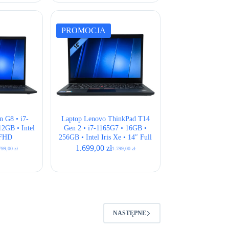
PROMOCJA
 G8 • i7-
Laptop Lenovo ThinkPad T14
2GB • Intel
Gen 2 • i7-1165G7 • 16GB •
 FHD
256GB • Intel Iris Xe • 14″ Full
HD
1.699,00
zł
799,00
zł
1.799,00
zł
rwotna
ualna
Pierwotna
Aktualna
a
a
cena
cena
osiła:
osi:
wynosiła:
wynosi:
99,00 zł.
99,00 zł.
1.799,00 zł.
1.699,00 zł.
NASTĘPNE