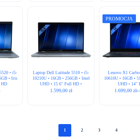
iła:
i:
,00 zł.
,00 zł.
PROMOCJA
5520 • i5-
Laptop Dell Latitude 5510 • i5-
Lenovo X1 Carbon
GB • Iris
10210U • 16GB • 256GB • Intel
10610U • 16GB • 51
l HD
UHD • 15.6″ Full HD •
UHD • 14″
QWERTY US
ł
1.599,00
zł
1.699,00
zł
1.
Pie
Akt
cen
cen
wyn
wyn
1.7
1.6
1
2
3
4