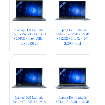
Laptop Dell Latitude
Laptop Dell Latitude
5530 • i5-1235U • 16GB
5440 • i5-1345U • 16GB
• 256GB • Intel UHD •
• 512GB • Iris Xe • 14″
15,6 ” Full HD •
Full HD • LTE
2.399,00
zł
2.399,00
zł
QWERTY US
Laptop Dell Latitude
Laptop Dell Latitude
5530 • i7-1255U • 16GB
5540 • i5-1345U • 16GB