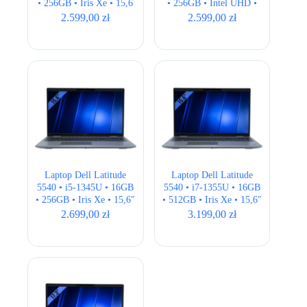
• 256GB • Iris Xe • 15,6
• 256GB • Intel UHD •
” Full HD
15,6″ Full HD
2.599,00
zł
2.599,00
zł
Laptop Dell Latitude
Laptop Dell Latitude
5540 • i5-1345U • 16GB
5540 • i7-1355U • 16GB
• 256GB • Iris Xe • 15,6″
• 512GB • Iris Xe • 15,6″
Full HD • QWERTY US
Full HD • QWERTY US
2.699,00
zł
3.199,00
zł