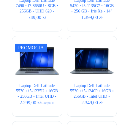
Laptop Dell Latitude
Laptop Dell Latitude
7490 • i7-8650U • 8GB •
5420 • i5-1135G7 • 16GB
256GB • UHD 620 •
• 256 GB • Iris Xe • 14″
14.1″ Full HD •
Full HD
749,00
zł
1.399,00
zł
QWERTY US
PROMOCJA
Laptop Dell Latitude
Laptop Dell Latitude
5530 • i5-1235U • 16GB
5530 • i5-1240P • 16GB •
• 256GB • Intel UHD •
256GB • Intel UHD •
15,6 ” Full HD • LTE
15,6 ” Full HD
2.299,00
zł
2.349,00
zł
2.399,00
zł
Pierwotna
Aktualna
cena
cena
wynosiła:
wynosi:
2.399,00 zł.
2.299,00 zł.